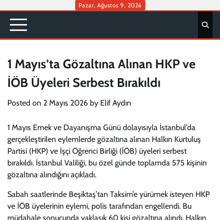
Skip
Pazar, Ağustos 9, 2026
to
content
1 Mayıs’ta Gözaltına Alınan HKP ve
İÖB Üyeleri Serbest Bırakıldı
Posted on
2 Mayıs 2026
by
Elif Aydın
1 Mayıs Emek ve Dayanışma Günü dolayısıyla İstanbul’da
gerçekleştirilen eylemlerde gözaltına alınan Halkın Kurtuluş
Partisi (HKP) ve İşçi Öğrenci Birliği (İÖB) üyeleri serbest
bırakıldı. İstanbul Valiliği, bu özel günde toplamda 575 kişinin
gözaltına alındığını açıkladı.
Sabah saatlerinde Beşiktaş’tan Taksim’e yürümek isteyen HKP
ve İÖB üyelerinin eylemi, polis tarafından engellendi. Bu
müdahale sonucunda yaklaşık 60 kişi gözaltına alındı. Halkın