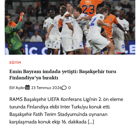
EĞITIM
Emin Bayram imdada yetişti: Başakşehir turu
Finlandiya’ya bıraktı
Elif Aydın
0
23 Temmuz 2026
RAMS Başakşehir UEFA Konferans Ligi’nin 2. ön eleme
turunda Finlandiya ekibi Inter Turku’yu konuk etti.
Başakşehir Fatih Terim Stadyumu’nda oynanan
karşılaşmada konuk ekip 16. dakikada […]