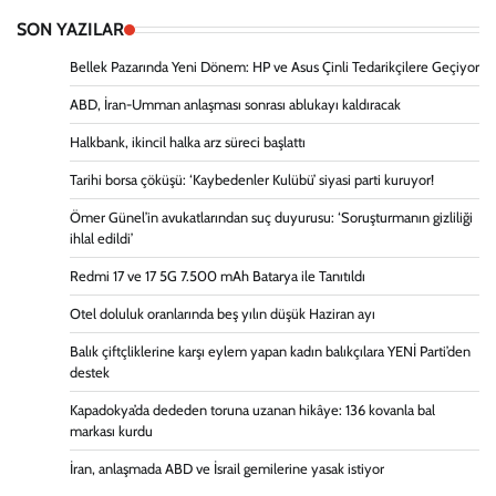
SON YAZILAR
Bellek Pazarında Yeni Dönem: HP ve Asus Çinli Tedarikçilere Geçiyor
ABD, İran-Umman anlaşması sonrası ablukayı kaldıracak
Halkbank, ikincil halka arz süreci başlattı
Tarihi borsa çöküşü: ‘Kaybedenler Kulübü’ siyasi parti kuruyor!
Ömer Günel’in avukatlarından suç duyurusu: ‘Soruşturmanın gizliliği
ihlal edildi’
Redmi 17 ve 17 5G 7.500 mAh Batarya ile Tanıtıldı
Otel doluluk oranlarında beş yılın düşük Haziran ayı
Balık çiftçliklerine karşı eylem yapan kadın balıkçılara YENİ Parti’den
destek
Kapadokya’da dededen toruna uzanan hikâye: 136 kovanla bal
markası kurdu
İran, anlaşmada ABD ve İsrail gemilerine yasak istiyor