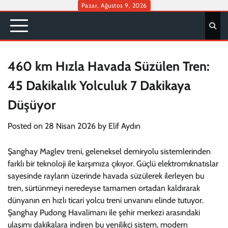
Skip
Pazar, Ağustos 9, 2026
to
content
460 km Hızla Havada Süzülen Tren:
45 Dakikalık Yolculuk 7 Dakikaya
Düşüyor
Posted on
28 Nisan 2026
by
Elif Aydın
Şanghay Maglev treni, geleneksel demiryolu sistemlerinden
farklı bir teknoloji ile karşımıza çıkıyor. Güçlü elektromıknatıslar
sayesinde rayların üzerinde havada süzülerek ilerleyen bu
tren, sürtünmeyi neredeyse tamamen ortadan kaldırarak
dünyanın en hızlı ticari yolcu treni unvanını elinde tutuyor.
Şanghay Pudong Havalimanı ile şehir merkezi arasındaki
ulaşımı dakikalara indiren bu yenilikçi sistem, modern