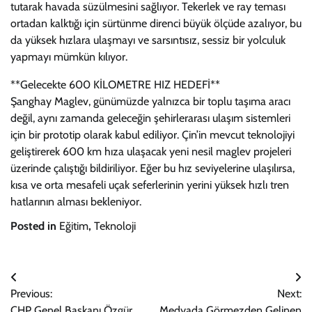
tutarak havada süzülmesini sağlıyor. Tekerlek ve ray teması
ortadan kalktığı için sürtünme direnci büyük ölçüde azalıyor, bu
da yüksek hızlara ulaşmayı ve sarsıntısız, sessiz bir yolculuk
yapmayı mümkün kılıyor.
**Gelecekte 600 KİLOMETRE HIZ HEDEFİ**
Şanghay Maglev, günümüzde yalnızca bir toplu taşıma aracı
değil, aynı zamanda geleceğin şehirlerarası ulaşım sistemleri
için bir prototip olarak kabul ediliyor. Çin’in mevcut teknolojiyi
geliştirerek 600 km hıza ulaşacak yeni nesil maglev projeleri
üzerinde çalıştığı bildiriliyor. Eğer bu hız seviyelerine ulaşılırsa,
kısa ve orta mesafeli uçak seferlerinin yerini yüksek hızlı tren
hatlarının alması bekleniyor.
Posted in
Eğitim
,
Teknoloji
Yazı
Previous:
Next:
gezinmesi
CHP Genel Başkanı Özgür
Medyada Görmezden Gelinen