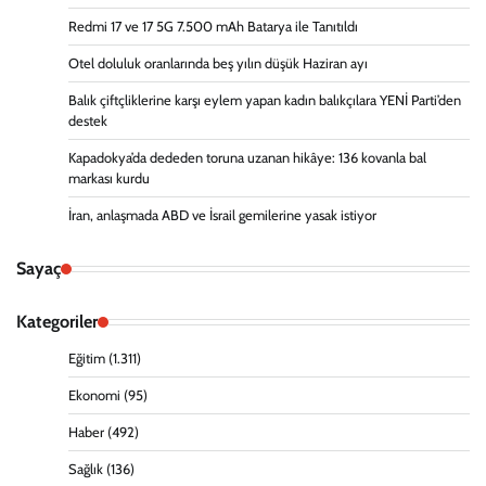
Redmi 17 ve 17 5G 7.500 mAh Batarya ile Tanıtıldı
Otel doluluk oranlarında beş yılın düşük Haziran ayı
Balık çiftçliklerine karşı eylem yapan kadın balıkçılara YENİ Parti’den
destek
Kapadokya’da dededen toruna uzanan hikâye: 136 kovanla bal
markası kurdu
İran, anlaşmada ABD ve İsrail gemilerine yasak istiyor
Sayaç
Kategoriler
Eğitim
(1.311)
Ekonomi
(95)
Haber
(492)
Sağlık
(136)