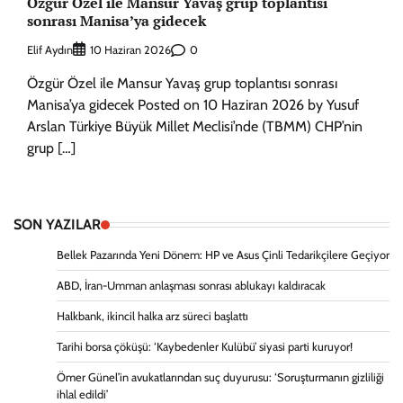
Özgür Özel ile Mansur Yavaş grup toplantısı
sonrası Manisa’ya gidecek
Elif Aydın
0
10 Haziran 2026
Özgür Özel ile Mansur Yavaş grup toplantısı sonrası
Manisa’ya gidecek Posted on 10 Haziran 2026 by Yusuf
Arslan Türkiye Büyük Millet Meclisi’nde (TBMM) CHP’nin
grup […]
SON YAZILAR
Bellek Pazarında Yeni Dönem: HP ve Asus Çinli Tedarikçilere Geçiyor
ABD, İran-Umman anlaşması sonrası ablukayı kaldıracak
Halkbank, ikincil halka arz süreci başlattı
Tarihi borsa çöküşü: ‘Kaybedenler Kulübü’ siyasi parti kuruyor!
Ömer Günel’in avukatlarından suç duyurusu: ‘Soruşturmanın gizliliği
ihlal edildi’