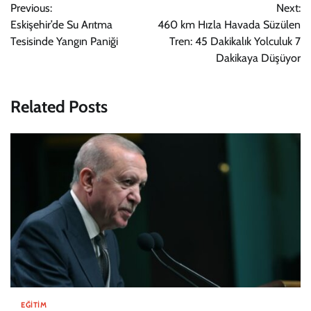
Previous:
Next:
gezinmesi
Eskişehir’de Su Arıtma
460 km Hızla Havada Süzülen
Tesisinde Yangın Paniği
Tren: 45 Dakikalık Yolculuk 7
Dakikaya Düşüyor
Related Posts
EĞITIM