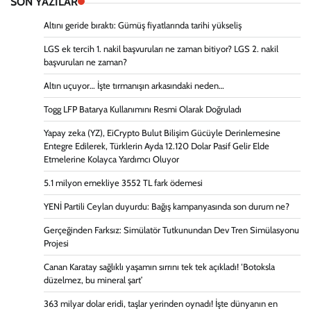
SON YAZILAR
Altını geride bıraktı: Gümüş fiyatlarında tarihi yükseliş
LGS ek tercih 1. nakil başvuruları ne zaman bitiyor? LGS 2. nakil
başvuruları ne zaman?
Altın uçuyor… İşte tırmanışın arkasındaki neden…
Togg LFP Batarya Kullanımını Resmi Olarak Doğruladı
Yapay zeka (YZ), EiCrypto Bulut Bilişim Gücüyle Derinlemesine
Entegre Edilerek, Türklerin Ayda 12.120 Dolar Pasif Gelir Elde
Etmelerine Kolayca Yardımcı Oluyor
5.1 milyon emekliye 3552 TL fark ödemesi
YENİ Partili Ceylan duyurdu: Bağış kampanyasında son durum ne?
Gerçeğinden Farksız: Simülatör Tutkunundan Dev Tren Simülasyonu
Projesi
Canan Karatay sağlıklı yaşamın sırrını tek tek açıkladı! ‘Botoksla
düzelmez, bu mineral şart’
363 milyar dolar eridi, taşlar yerinden oynadı! İşte dünyanın en