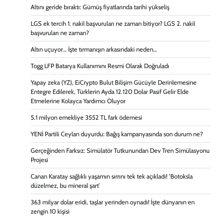
Altını geride bıraktı: Gümüş fiyatlarında tarihi yükseliş
LGS ek tercih 1. nakil başvuruları ne zaman bitiyor? LGS 2. nakil
başvuruları ne zaman?
Altın uçuyor… İşte tırmanışın arkasındaki neden…
Togg LFP Batarya Kullanımını Resmi Olarak Doğruladı
Yapay zeka (YZ), EiCrypto Bulut Bilişim Gücüyle Derinlemesine
Entegre Edilerek, Türklerin Ayda 12.120 Dolar Pasif Gelir Elde
Etmelerine Kolayca Yardımcı Oluyor
5.1 milyon emekliye 3552 TL fark ödemesi
YENİ Partili Ceylan duyurdu: Bağış kampanyasında son durum ne?
Gerçeğinden Farksız: Simülatör Tutkunundan Dev Tren Simülasyonu
Projesi
Canan Karatay sağlıklı yaşamın sırrını tek tek açıkladı! ‘Botoksla
düzelmez, bu mineral şart’
363 milyar dolar eridi, taşlar yerinden oynadı! İşte dünyanın en
zengin 10 kişisi