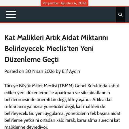
Skip
Perşembe, Ağustos 6, 2026
to
content
Kat Malikleri Artık Aidat Miktarını
Belirleyecek: Meclis’ten Yeni
Düzenleme Geçti
Posted on
30 Nisan 2026
by
Elif Aydın
Türkiye Büyük Millet Meclisi (TBMM) Genel Kurulu’nda kabul
edilen yeni düzenleme ile apartman ve site aidatlarının
belirlenmesinde önemli bir değişiklik yaşandı. Artık aidat
miktarlarını yalnızca yöneticiler değil, kat malikleri de
belirleyecek. Bu yeni uygulama, yöneticilerin tek başına aidat
belirleme yetkisini ortadan kaldırarak, karar alma sürecini kat
maliklerine devrediyor.