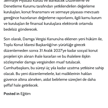
Sermaye Piyasası Kurulu ve Bankacılık Düzenleme ve
Denetleme Kurumu tarafından yetkilendirilen değerleme
kuruluşları, konut finansmanı ve sermaye piyasası mevzuatı
gereğince hazırlanan değerleme raporlarını, ilgili kamu kurum
ve kuruluşları ile finansal kuruluşlara elektronik ortamda
bedelsiz gönderecek.
Son olarak, Damga Vergisi Kanunu’na eklenen yeni hüküm ile,
Toplu Konut İdaresi Başkanlığı’nın yürürlüğe girecek
düzenlemeden sonra 31 Aralık 2027’ye kadar sosyal konut
projeleri için alınan ihale kararları ve bu ihalelere ilişkin
sözleşmeler damga vergisinden muaf tutulacak.
Cumhurbaşkanı, bu süreyi üç yıla kadar uzatma yetkisine sahip
olacak. Bu yeni düzenlemelerle, kat maliklerinin hakları
güvence altına alınırken, aidat belirleme süreçleri de daha
şeffaf hale getirilecek.
Posted in
Eğitim