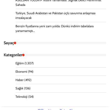
ASELSAN TOLUN P Testini Tamamladı: Sığınak Delici Mühimmat
Sahada
Türkiye, Suudi Arabistan ve Pakistan üçlü savunma anlaşması
imzalayacak
Benzin fiyatlarına yeni zam yolda: Dünkü indirim tabelalara
yansımamıştı…
Sayaç
Kategoriler
Eğitim
(1.307)
Ekonomi
(94)
Haber
(492)
Sağlık
(136)
Teknoloji
(54)