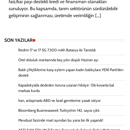
faiz/kar payı destekli kredi ve finansman olanakları
sunuluyor. Bu kapsamda, tarım sektörünün sürdürülebilir
gelişiminin sağlanması, üretimde verimliliğin […]
SON YAZILAR
Redmi 17 ve 17 5G 7.500 mAh Batarya ile Tanıtıldı
Otel doluluk oranlarında beş yılın düşük Haziran ayı
Balık çiftçliklerine karşı eylem yapan kadın balıkçılara YENİ Parti’den
destek
Kapadokya’da dededen toruna uzanan hikâye: 136 kovanla bal
markası kurdu
İran, anlaşmada ABD ve İsrail gemilerine yasak istiyor
Bloomberg Businessweek Türkiye’nin 142. sayısı çıktı
Mevduat faizinde mart ayından bu yana bir ilk yaşandı!