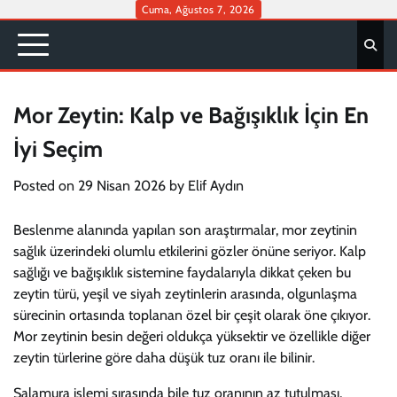
Skip
Cuma, Ağustos 7, 2026
to
content
Mor Zeytin: Kalp ve Bağışıklık İçin En
İyi Seçim
Posted on
29 Nisan 2026
by
Elif Aydın
Beslenme alanında yapılan son araştırmalar, mor zeytinin
sağlık üzerindeki olumlu etkilerini gözler önüne seriyor. Kalp
sağlığı ve bağışıklık sistemine faydalarıyla dikkat çeken bu
zeytin türü, yeşil ve siyah zeytinlerin arasında, olgunlaşma
sürecinin ortasında toplanan özel bir çeşit olarak öne çıkıyor.
Mor zeytinin besin değeri oldukça yüksektir ve özellikle diğer
zeytin türlerine göre daha düşük tuz oranı ile bilinir.
Salamura işlemi sırasında bile tuz oranının az tutulması,