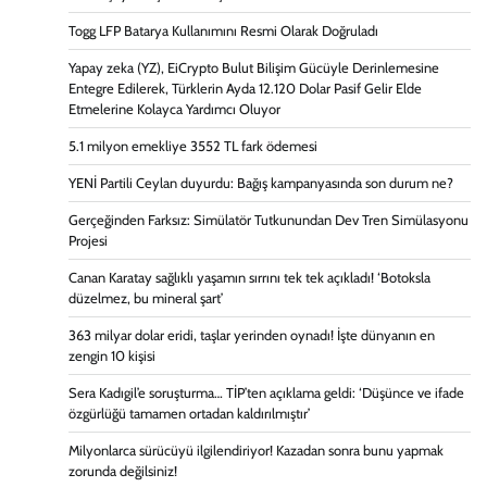
Togg LFP Batarya Kullanımını Resmi Olarak Doğruladı
Yapay zeka (YZ), EiCrypto Bulut Bilişim Gücüyle Derinlemesine
Entegre Edilerek, Türklerin Ayda 12.120 Dolar Pasif Gelir Elde
Etmelerine Kolayca Yardımcı Oluyor
5.1 milyon emekliye 3552 TL fark ödemesi
YENİ Partili Ceylan duyurdu: Bağış kampanyasında son durum ne?
Gerçeğinden Farksız: Simülatör Tutkunundan Dev Tren Simülasyonu
Projesi
Canan Karatay sağlıklı yaşamın sırrını tek tek açıkladı! ‘Botoksla
düzelmez, bu mineral şart’
363 milyar dolar eridi, taşlar yerinden oynadı! İşte dünyanın en
zengin 10 kişisi
Sera Kadıgil’e soruşturma… TİP’ten açıklama geldi: ‘Düşünce ve ifade
özgürlüğü tamamen ortadan kaldırılmıştır’
Milyonlarca sürücüyü ilgilendiriyor! Kazadan sonra bunu yapmak
zorunda değilsiniz!