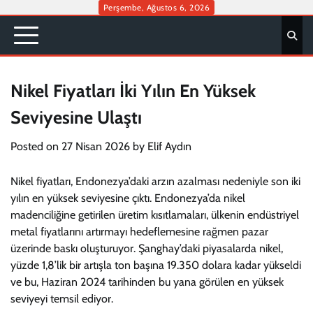
Skip
Perşembe, Ağustos 6, 2026
to
content
Nikel Fiyatları İki Yılın En Yüksek
Seviyesine Ulaştı
Posted on
27 Nisan 2026
by
Elif Aydın
Nikel fiyatları, Endonezya’daki arzın azalması nedeniyle son iki
yılın en yüksek seviyesine çıktı. Endonezya’da nikel
madenciliğine getirilen üretim kısıtlamaları, ülkenin endüstriyel
metal fiyatlarını artırmayı hedeflemesine rağmen pazar
üzerinde baskı oluşturuyor. Şanghay’daki piyasalarda nikel,
yüzde 1,8’lik bir artışla ton başına 19.350 dolara kadar yükseldi
ve bu, Haziran 2024 tarihinden bu yana görülen en yüksek
seviyeyi temsil ediyor.