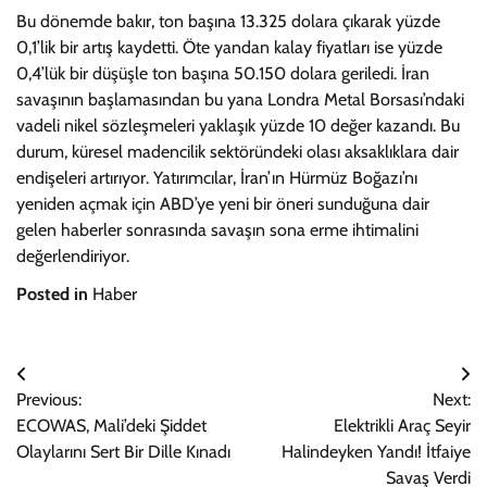
Bu dönemde bakır, ton başına 13.325 dolara çıkarak yüzde
0,1’lik bir artış kaydetti. Öte yandan kalay fiyatları ise yüzde
0,4’lük bir düşüşle ton başına 50.150 dolara geriledi. İran
savaşının başlamasından bu yana Londra Metal Borsası’ndaki
vadeli nikel sözleşmeleri yaklaşık yüzde 10 değer kazandı. Bu
durum, küresel madencilik sektöründeki olası aksaklıklara dair
endişeleri artırıyor. Yatırımcılar, İran’ın Hürmüz Boğazı’nı
yeniden açmak için ABD’ye yeni bir öneri sunduğuna dair
gelen haberler sonrasında savaşın sona erme ihtimalini
değerlendiriyor.
Posted in
Haber
Yazı
Previous:
Next:
gezinmesi
ECOWAS, Mali’deki Şiddet
Elektrikli Araç Seyir
Olaylarını Sert Bir Dille Kınadı
Halindeyken Yandı! İtfaiye
Savaş Verdi