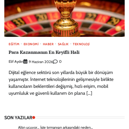
EĞITIM
EKONOMI
HABER
SAĞLIK
TEKNOLOJI
Para Kazanmanın En Keyifli Hali
Elif Aydın
0
9 Haziran 2026
Dijital eğlence sektörü son yıllarda büyük bir dönüşüm
yaşamıştır. İnternet teknolojilerinin gelişmesiyle birlikte
kullanıcıların beklentileri değişmiş, hızlı erişim, mobil
uyumluluk ve güvenli kullanım ön plana […]
SON YAZILAR
Altın uçuyor… İşte tırmanışın arkasındaki neden…