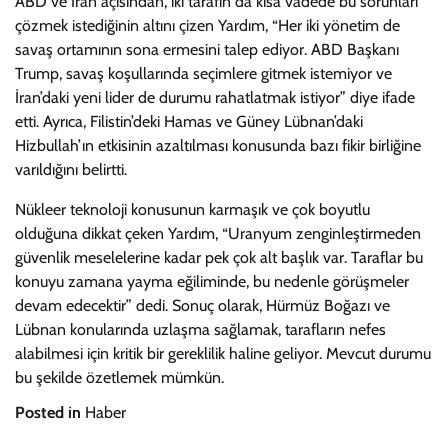
ABD ve İran açısından, iki tarafın da kısa vadede bu sorunları
çözmek istediğinin altını çizen Yardım, “Her iki yönetim de
savaş ortamının sona ermesini talep ediyor. ABD Başkanı
Trump, savaş koşullarında seçimlere gitmek istemiyor ve
İran’daki yeni lider de durumu rahatlatmak istiyor” diye ifade
etti. Ayrıca, Filistin’deki Hamas ve Güney Lübnan’daki
Hizbullah’ın etkisinin azaltılması konusunda bazı fikir birliğine
varıldığını belirtti.
Nükleer teknoloji konusunun karmaşık ve çok boyutlu
olduğuna dikkat çeken Yardım, “Uranyum zenginleştirmeden
güvenlik meselelerine kadar pek çok alt başlık var. Taraflar bu
konuyu zamana yayma eğiliminde, bu nedenle görüşmeler
devam edecektir” dedi. Sonuç olarak, Hürmüz Boğazı ve
Lübnan konularında uzlaşma sağlamak, tarafların nefes
alabilmesi için kritik bir gereklilik haline geliyor. Mevcut durumu
bu şekilde özetlemek mümkün.
Posted in
Haber