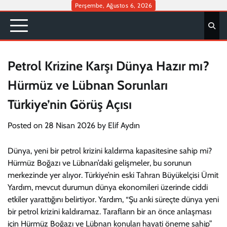
Skip
Perşembe, Ağustos 6, 2026
to
content
Petrol Krizine Karşı Dünya Hazır mı?
Hürmüz ve Lübnan Sorunları
Türkiye’nin Görüş Açısı
Posted on
28 Nisan 2026
by
Elif Aydın
Dünya, yeni bir petrol krizini kaldırma kapasitesine sahip mi?
Hürmüz Boğazı ve Lübnan’daki gelişmeler, bu sorunun
merkezinde yer alıyor. Türkiye’nin eski Tahran Büyükelçisi Ümit
Yardım, mevcut durumun dünya ekonomileri üzerinde ciddi
etkiler yarattığını belirtiyor. Yardım, “Şu anki süreçte dünya yeni
bir petrol krizini kaldıramaz. Tarafların bir an önce anlaşması
için Hürmüz Boğazı ve Lübnan konuları hayati öneme sahip”