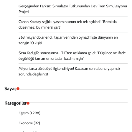
Gerçeğinden Farksız: Simülatör Tutkunundan Dev Tren Simülasyonu
Projesi
Canan Karatay sağlıklı yaşamın sırrını tek tek açıkladı! ‘Botoksla
düzelmez, bu mineral şart’
363 milyar dolar eridi, taşlar yerinden oynadı! İşte dünyanın en
zengin 10 kişisi
Sera Kadıgil’e soruşturma… TİP’ten açıklama geldi: ‘Düşünce ve ifade
özgürlüğü tamamen ortadan kaldırılmıştır’
Milyonlarca sürücüyü ilgilendiriyor! Kazadan sonra bunu yapmak
zorunda değilsiniz!
Sayaç
Kategoriler
Eğitim
(1.298)
Ekonomi
(92)