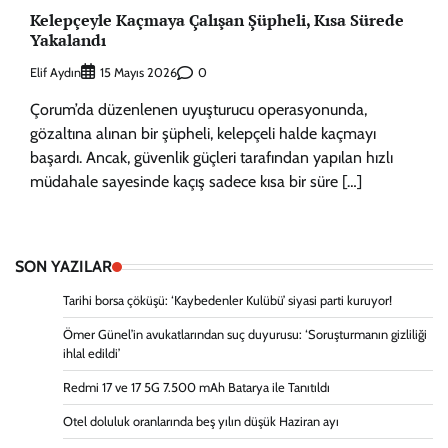
Kelepçeyle Kaçmaya Çalışan Şüpheli, Kısa Sürede
Yakalandı
Elif Aydın
0
15 Mayıs 2026
Çorum’da düzenlenen uyuşturucu operasyonunda,
gözaltına alınan bir şüpheli, kelepçeli halde kaçmayı
başardı. Ancak, güvenlik güçleri tarafından yapılan hızlı
müdahale sayesinde kaçış sadece kısa bir süre […]
SON YAZILAR
Tarihi borsa çöküşü: ‘Kaybedenler Kulübü’ siyasi parti kuruyor!
Ömer Günel’in avukatlarından suç duyurusu: ‘Soruşturmanın gizliliği
ihlal edildi’
Redmi 17 ve 17 5G 7.500 mAh Batarya ile Tanıtıldı
Otel doluluk oranlarında beş yılın düşük Haziran ayı