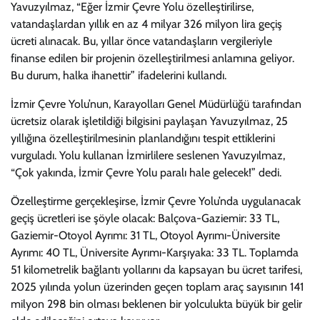
Yavuzyılmaz, “Eğer İzmir Çevre Yolu özelleştirilirse,
vatandaşlardan yıllık en az 4 milyar 326 milyon lira geçiş
ücreti alınacak. Bu, yıllar önce vatandaşların vergileriyle
finanse edilen bir projenin özelleştirilmesi anlamına geliyor.
Bu durum, halka ihanettir” ifadelerini kullandı.
İzmir Çevre Yolu’nun, Karayolları Genel Müdürlüğü tarafından
ücretsiz olarak işletildiği bilgisini paylaşan Yavuzyılmaz, 25
yıllığına özelleştirilmesinin planlandığını tespit ettiklerini
vurguladı. Yolu kullanan İzmirlilere seslenen Yavuzyılmaz,
“Çok yakında, İzmir Çevre Yolu paralı hale gelecek!” dedi.
Özelleştirme gerçekleşirse, İzmir Çevre Yolu’nda uygulanacak
geçiş ücretleri ise şöyle olacak: Balçova-Gaziemir: 33 TL,
Gaziemir-Otoyol Ayrımı: 31 TL, Otoyol Ayrımı-Üniversite
Ayrımı: 40 TL, Üniversite Ayrımı-Karşıyaka: 33 TL. Toplamda
51 kilometrelik bağlantı yollarını da kapsayan bu ücret tarifesi,
2025 yılında yolun üzerinden geçen toplam araç sayısının 141
milyon 298 bin olması beklenen bir yolculukta büyük bir gelir