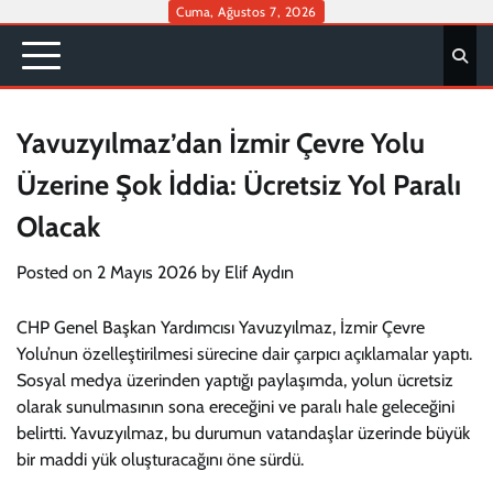
Skip
Cuma, Ağustos 7, 2026
to
content
Yavuzyılmaz’dan İzmir Çevre Yolu
Üzerine Şok İddia: Ücretsiz Yol Paralı
Olacak
Posted on
2 Mayıs 2026
by
Elif Aydın
CHP Genel Başkan Yardımcısı Yavuzyılmaz, İzmir Çevre
Yolu’nun özelleştirilmesi sürecine dair çarpıcı açıklamalar yaptı.
Sosyal medya üzerinden yaptığı paylaşımda, yolun ücretsiz
olarak sunulmasının sona ereceğini ve paralı hale geleceğini
belirtti. Yavuzyılmaz, bu durumun vatandaşlar üzerinde büyük
bir maddi yük oluşturacağını öne sürdü.