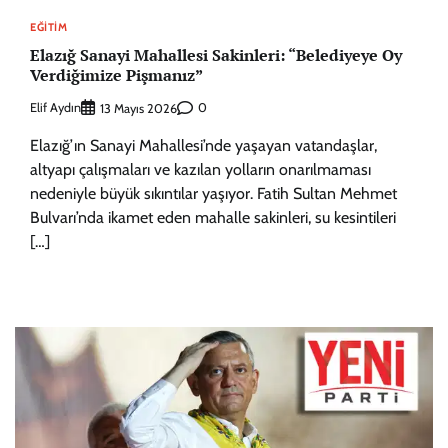
EĞITIM
Elazığ Sanayi Mahallesi Sakinleri: “Belediyeye Oy
Verdiğimize Pişmanız”
Elif Aydın
0
13 Mayıs 2026
Elazığ’ın Sanayi Mahallesi’nde yaşayan vatandaşlar,
altyapı çalışmaları ve kazılan yolların onarılmaması
nedeniyle büyük sıkıntılar yaşıyor. Fatih Sultan Mehmet
Bulvarı’nda ikamet eden mahalle sakinleri, su kesintileri
[…]