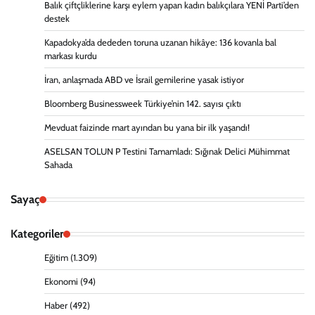
Balık çiftçliklerine karşı eylem yapan kadın balıkçılara YENİ Parti’den
destek
Kapadokya’da dededen toruna uzanan hikâye: 136 kovanla bal
markası kurdu
İran, anlaşmada ABD ve İsrail gemilerine yasak istiyor
Bloomberg Businessweek Türkiye’nin 142. sayısı çıktı
Mevduat faizinde mart ayından bu yana bir ilk yaşandı!
ASELSAN TOLUN P Testini Tamamladı: Sığınak Delici Mühimmat
Sahada
Sayaç
Kategoriler
Eğitim
(1.309)
Ekonomi
(94)
Haber
(492)