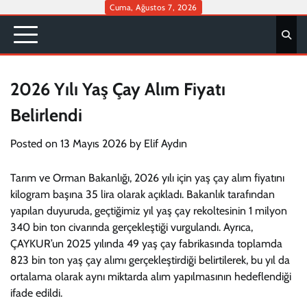
Skip
Cuma, Ağustos 7, 2026
to
content
2026 Yılı Yaş Çay Alım Fiyatı
Belirlendi
Posted on
13 Mayıs 2026
by
Elif Aydın
Tarım ve Orman Bakanlığı, 2026 yılı için yaş çay alım fiyatını
kilogram başına 35 lira olarak açıkladı. Bakanlık tarafından
yapılan duyuruda, geçtiğimiz yıl yaş çay rekoltesinin 1 milyon
340 bin ton civarında gerçekleştiği vurgulandı. Ayrıca,
ÇAYKUR’un 2025 yılında 49 yaş çay fabrikasında toplamda
823 bin ton yaş çay alımı gerçekleştirdiği belirtilerek, bu yıl da
ortalama olarak aynı miktarda alım yapılmasının hedeflendiği
ifade edildi.