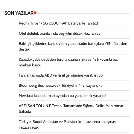
SON YAZILAR
Redmi 17 ve 17 5G 7.500 mAh Batarya ile Tanıtıldı
Otel doluluk oranlarında beş yılın düşük Haziran ayı
Balık çiftçliklerine karşı eylem yapan kadın balıkçılara YENİ Parti’den
destek
Kapadokya’da dededen toruna uzanan hikâye: 136 kovanla bal
markası kurdu
İran, anlaşmada ABD ve İsrail gemilerine yasak istiyor
Bloomberg Businessweek Türkiye’nin 142. sayısı çıktı
Mevduat faizinde mart ayından bu yana bir ilk yaşandı!
ASELSAN TOLUN P Testini Tamamladı: Sığınak Delici Mühimmat
Sahada
Türkiye, Suudi Arabistan ve Pakistan üçlü savunma anlaşması
imzalayacak