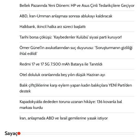
Bellek Pazarında Yeni Dönem: HP ve Asus Çinli Tedarikçilere Geçiyor
ABD, İran-Umman anlaşması sonrası ablukayı kaldıracak
Halkbank, ikincil halka arz süreci başlattı
Tarihi borsa çöküşü: ‘Kaybedenler Kulübü’ siyasi parti kuruyor!
Ömer Günel’in avukatlarından suç duyurusu: ‘Soruşturmanın gizliliği
ihlal edildi’
Redmi 17 ve 17 5G 7.500 mAh Batarya ile Tanıtıldı
Otel doluluk oranlarında beş yılın düşük Haziran ayı
Balık çiftçliklerine karşı eylem yapan kadın balıkçılara YENİ Parti’den
destek
Kapadokya’da dededen toruna uzanan hikâye: 136 kovanla bal
markası kurdu
İran, anlaşmada ABD ve İsrail gemilerine yasak istiyor
Sayaç