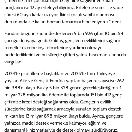
çiftlerimizin ilk çocukları için 12 ay hibe sağlıyor ve kalan
borçlarını ise 12 ay erteleyebiliyoruz. Erteleme süreci ile vade
süresi 60 aya kadar uzuyor. İkinci çocuk sahibi olunması
durumunda ise kalan borcun tamamını hibe ediyoruz.” dedi.
Fondan bugüne kadar desteklenen 9 bin 926 çiftin 10 bin 54
çocuğu dünyaya geldi. Göktaş, gençlerin evliliklerini sağlam
temeller üzerine inşa etmelerine yardımcı olmayı
hedeflediklerini ve bu süreçte çiftleri yalnız bırakmadıklarını da
vurguladı.
2024’te pilot illerde başlatılan ve 2025’te tüm Türkiye’ye
yayılan Aile ve Gençlik Fonu’na yapılan başvuru sayısı ise 262
bin 388’e ulaştı. Bu ay 5 bin 328 gence gerçekleştirdiğimiz 1
milyar 228 milyon lira ödeme ile toplamda 151 bin 412 genç
çiftimize kredi desteği sağlanmış oldu. Gençlerin evlilik
süreçlerine katkı sağlamak amacıyla sunulan toplam destek
miktarı ise 12 milyar 898 milyon lirayı buldu. Ayrıca, gençlere
yalnızca maddi destek vermekle kalmıyor, eğitim ve
danışmanlık hizmetleriyle de destek olmayı sürdürüyoruz.