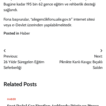
Bugüne kadar 195 bin 62 gence eğitim ve rehberlik desteği
sağlandı.
Fona başvurular, “ailegenclikfonu.aile.gov.tr” internet sitesi
veya e-Devlet üzerinden yapılabilmektedir.
Posted in
Haber
Yazı
Previous:
Next:
gezinmesi
26 Yıldır Süregelen Eğitim
Piknikte Kanlı Kavga: Bıçaklı
Seferberliği
Saldırı
Related Posts
HABER
Spot Doğal Gaz Fiyatları Açıklandı: Düşüş ve Piyasa