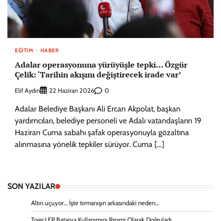
EĞITIM
HABER
Adalar operasyonuna yürüyüşle tepki… Özgür
Çelik: ‘Tarihin akışını değiştirecek irade var’
Elif Aydın
0
22 Haziran 2026
Adalar Belediye Başkanı Ali Ercan Akpolat, başkan
yardımcıları, belediye personeli ve Adalı vatandaşların 19
Haziran Cuma sabahı şafak operasyonuyla gözaltına
alınmasına yönelik tepkiler sürüyor. Cuma […]
SON YAZILAR
Altın uçuyor… İşte tırmanışın arkasındaki neden…
Togg LFP Batarya Kullanımını Resmi Olarak Doğruladı