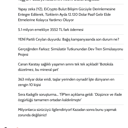
Yapay zeka (YZ), EiCrypto Bulut Bilişim Gücüyle Derinlemesine
Entegre Edilerek, Türklerin Ayda 12.120 Dolar Pasif Gelir Elde
Etmelerine Kolayca Yardımcı Oluyor
5.1 milyon emekliye 3552 TL fark ödemesi
YENİ Partili Ceylan duyurdu: Bağış kampanyasında son durum ne?
Gerçeğinden Farksız: Simülatör Tutkunundan Dev Tren Simülasyonu
Projesi
Canan Karatay sağlıklı yaşamın sırrını tek tek açıkladı! ‘Botoksla
düzelmez, bu mineral şart’
363 milyar dolar eridi, taşlar yerinden oynadı! İşte dünyanın en
zengin 10 kişisi
Sera Kadıgil’e soruşturma… TİP’ten açıklama geldi: ‘Düşünce ve ifade
özgürlüğü tamamen ortadan kaldırılmıştır’
Milyonlarca sürücüyü ilgilendiriyor! Kazadan sonra bunu yapmak
zorunda değilsiniz!