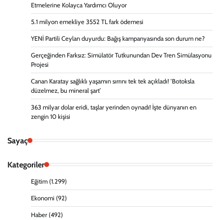
Etmelerine Kolayca Yardımcı Oluyor
5.1 milyon emekliye 3552 TL fark ödemesi
YENİ Partili Ceylan duyurdu: Bağış kampanyasında son durum ne?
Gerçeğinden Farksız: Simülatör Tutkunundan Dev Tren Simülasyonu
Projesi
Canan Karatay sağlıklı yaşamın sırrını tek tek açıkladı! ‘Botoksla
düzelmez, bu mineral şart’
363 milyar dolar eridi, taşlar yerinden oynadı! İşte dünyanın en
zengin 10 kişisi
Sayaç
Kategoriler
Eğitim
(1.299)
Ekonomi
(92)
Haber
(492)