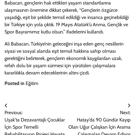
Babacan, gençlerin hak ettikleri yaşam standartlarına
ulaşmasının önemine dikkat çekerek, “Gençlerin özgürce
yaşadığı, eşit bir şekilde temsil edildiği ve insanca geçinebildiği
bir Türkiye için yola çıktık. 19 Mayıs Atatürk’ü Anma, Gençlik ve
Spor Bayramımız kutlu olsun.” ifadelerini kullandı.
Ali Babacan, Türkiye’nin geleceğini inşa eden genç nesillerin
siyasi ve sosyal alanda eşit temsil hakkına sahip olması
gerektiğini belirterek, gençlerin ekonomik kaygılardan uzak,
refah dolu bir yaşam sürmesi için yürütülen çalışmalara
kararlılıkla devam edeceklerinin altını çizdi.
Posted in
Eğitim
Yazı
Previous:
Next:
gezinmesi
Uşak’ta Dezavantajlı Çocuklar
Hatay’da 90 Gündür Kayıp
İçin Spor Temelli
Olan Uğur Çalışkan İçin Arama
Rehabilitasyon Projesi Hayata
Çalışmaları Devam Ediyor