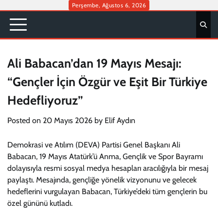
Skip
Perşembe, Ağustos 6, 2026
to
content
Ali Babacan’dan 19 Mayıs Mesajı:
“Gençler İçin Özgür ve Eşit Bir Türkiye
Hedefliyoruz”
Posted on
20 Mayıs 2026
by
Elif Aydın
Demokrasi ve Atılım (DEVA) Partisi Genel Başkanı Ali
Babacan, 19 Mayıs Atatürk’ü Anma, Gençlik ve Spor Bayramı
dolayısıyla resmi sosyal medya hesapları aracılığıyla bir mesaj
paylaştı. Mesajında, gençliğe yönelik vizyonunu ve gelecek
hedeflerini vurgulayan Babacan, Türkiye’deki tüm gençlerin bu
özel gününü kutladı.