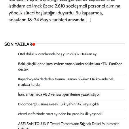
istihdam edilmek üzere 2.610 sözleşmeli personel alımına
yönelik süreci başlattığını duyurdu. Bu kapsamda,
adayların 18-24 Mayıs tarihleri arasında […]
SON YAZILAR
Otel doluluk oranlarında beş yılın düşük Haziran ayı
Balık çiftçliklerine karşı eylem yapan kadın balıkçılara YENİ Parti’den
destek
Kapadokya’da dededen toruna uzanan hikâye: 136 kovanla bal
markası kurdu
İran, anlaşmada ABD ve İsrail gemilerine yasak istiyor
Bloomberg Businessweek Türkiye’nin 142. sayısı çıktı
Mevduat faizinde mart ayından bu yana bir ilk yaşandı!
ASELSAN TOLUN P Testini Tamamladı: Sığınak Delici Mühimmat