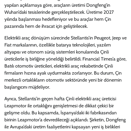
yapılan açıklamaya göre, araçların üretimi Dongfeng’in
Wuhan’daki tesislerinde gerçekleştirilecek. Üretime 2027
yılında başlanması hedefleniyor ve bu araçlar hem Çin
pazarında hem de ihracat için geliştirilecek.
Elektrikli araç dönüşüm sürecinde Stellantis’in Peugeot, Jeep ve
Fiat markalarının, özellikle batarya teknolojileri, yazılım
altyapısı ve otonom sürüş sistemleri konularında Çinli
üreticilerle iş birliğine yöneldiği belirtildi. Financial Times’a göre,
Batılı otomotiv üreticileri, elektrikli araç rekabetinde Çinli
firmaların hızına ayak uydurmakta zorlanıyor. Bu durum, Çin
merkezli ortaklıkların otomotiv sektöründe yeni bir dönemin
başlangıcını müjdeliyor.
Ayrıca, Stellantis’in geçen hafta Çinli elektrikli araç üreticisi
Leapmotor ile ortaklığını genişletmesi de dikkat çekici bir
gelişme oldu. Bu kapsamda, İspanya’daki iki fabrikasından
birinin Leapmotor’a devredileceği açıklandı. Şirketin, Dongfeng
ile Avrupa’daki üretim faaliyetlerini kapsayan yeni iş birlikleri