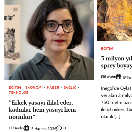
EĞITIM
3 milyon yı
sprey boyay
Elif Aydın
19 T
EĞITIM
EKONOMI
HABER
SAĞLIK
İnegöl’de Oylat 
TEKNOLOJI
yer alan 3 mily
“Erkek yasayı ihlal eder,
750 metre uzun
kadınlar hem yasayı hem
ile bilinirken, T
normları”
olarak […]
Elif Aydın
0
13 Haziran 2026