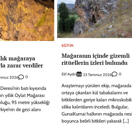
EĞITIM
Mağaranın içinde gizemli
llık mağaraya
ritüellerin izleri bulundu
la zarar verdiler
Elif Aydın
0
23 Temmuz 2026
0
emmuz 2026
Araştırmayı yürüten ekip, mağarada
Deresi’nin batı kıyısında
ortaya çıkarılan kül tabakalarını ve
on yıllık Oylat Mağarası
bitkilerden geriye kalan mikroskobik
luğu, 95 metre yüksekliği
silika kalıntılarını inceledi. Bulgular,
ürkiye’nin de gezi alanı
GunaiKurnai halkının mağarada nesi
boyunca belirli bitkileri yakarak […]