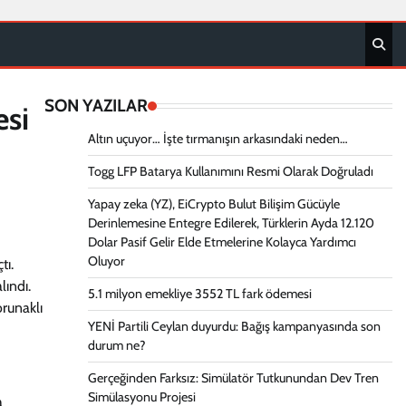
SON YAZILAR
esi
Altın uçuyor… İşte tırmanışın arkasındaki neden…
Togg LFP Batarya Kullanımını Resmi Olarak Doğruladı
Yapay zeka (YZ), EiCrypto Bulut Bilişim Gücüyle
Derinlemesine Entegre Edilerek, Türklerin Ayda 12.120
Dolar Pasif Gelir Elde Etmelerine Kolayca Yardımcı
Oluyor
tı.
lındı.
5.1 milyon emekliye 3552 TL fark ödemesi
runaklı
YENİ Partili Ceylan duyurdu: Bağış kampanyasında son
durum ne?
Gerçeğinden Farksız: Simülatör Tutkunundan Dev Tren
Simülasyonu Projesi
a