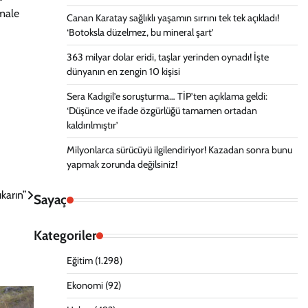
rmale
Canan Karatay sağlıklı yaşamın sırrını tek tek açıkladı!
‘Botoksla düzelmez, bu mineral şart’
363 milyar dolar eridi, taşlar yerinden oynadı! İşte
dünyanın en zengin 10 kişisi
Sera Kadıgil’e soruşturma… TİP’ten açıklama geldi:
‘Düşünce ve ifade özgürlüğü tamamen ortadan
kaldırılmıştır’
Milyonlarca sürücüyü ilgilendiriyor! Kazadan sonra bunu
yapmak zorunda değilsiniz!
karın”
Sayaç
Kategoriler
Eğitim
(1.298)
Ekonomi
(92)