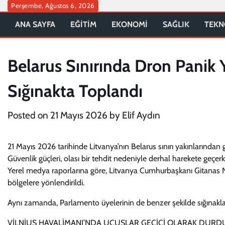
Skip
Perşembe, Ağustos 6, 2026
to
ANA SAYFA
EĞİTİM
EKONOMİ
SAĞLIK
TEKN
content
Belarus Sınırında Dron Panik Y
Sığınakta Toplandı
Posted on
21 Mayıs 2026
by
Elif Aydın
21 Mayıs 2026 tarihinde Litvanya’nın Belarus sınırı yakınlarından
Güvenlik güçleri, olası bir tehdit nedeniyle derhal harekete geçerk
Yerel medya raporlarına göre, Litvanya Cumhurbaşkanı Gitanas N
bölgelere yönlendirildi.
Aynı zamanda, Parlamento üyelerinin de benzer şekilde sığınaklara 
VİLNİUS HAVALİMANI’NDA UÇUŞLAR GEÇİCİ OLARAK DURDURULDU