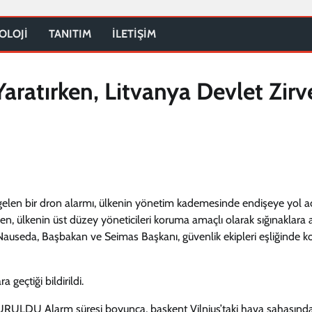
OLOJİ
TANITIM
İLETİŞİM
aratırken, Litvanya Devlet Zirv
 gelen bir dron alarmı, ülkenin yönetim kademesinde endişeye yol aç
en, ülkenin üst düzey yöneticileri koruma amaçlı olarak sığınaklara a
auseda, Başbakan ve Seimas Başkanı, güvenlik ekipleri eşliğinde ko
geçtiği bildirildi.
 Alarm süresi boyunca, başkent Vilnius’taki hava sahasınd