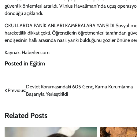
güvenlik önlemleri artırıldı. Vilnius Havalimanı’nda uçuş operasyon
döndüğü açıklandı.
OKULLARDA PANİK ANLARI KAMERALARA YANSIDI Sosyal medyada
hareketlilik dikkat çekti. Öğrencilerin öğretmenleri tarafından güv
endişesinin halk arasında nasıl yankı bulduğunu gözler önüne ser
Kaynak: Haberler.com
Posted in
Eğitim
Yazı
Devlet Korumasındaki 605 Genç, Kamu Kurumlarına
Previous:
Başarıyla Yerleştirildi
gezinmesi
Related Posts