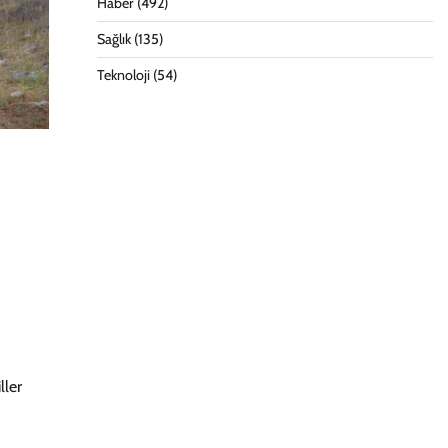
Haber
(492)
Sağlık
(135)
Teknoloji
(54)
ller