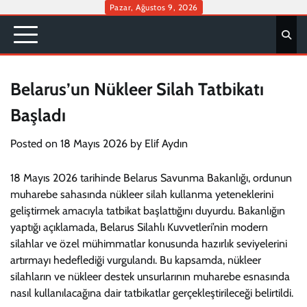
Skip
Pazar, Ağustos 9, 2026
to
content
Belarus’un Nükleer Silah Tatbikatı
Başladı
Posted on
18 Mayıs 2026
by
Elif Aydın
18 Mayıs 2026 tarihinde Belarus Savunma Bakanlığı, ordunun
muharebe sahasında nükleer silah kullanma yeteneklerini
geliştirmek amacıyla tatbikat başlattığını duyurdu. Bakanlığın
yaptığı açıklamada, Belarus Silahlı Kuvvetleri’nin modern
silahlar ve özel mühimmatlar konusunda hazırlık seviyelerini
artırmayı hedeflediği vurgulandı. Bu kapsamda, nükleer
silahların ve nükleer destek unsurlarının muharebe esnasında
nasıl kullanılacağına dair tatbikatlar gerçekleştirileceği belirtildi.