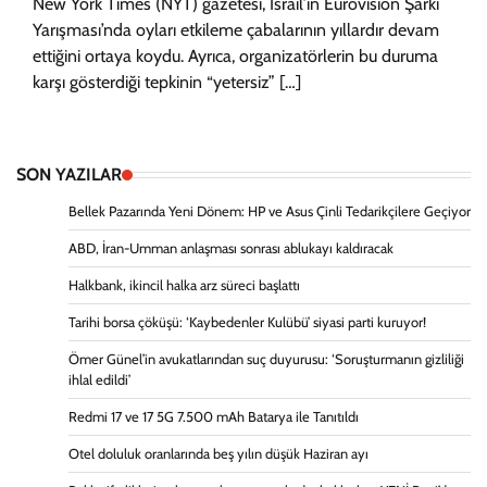
New York Times (NYT) gazetesi, İsrail’in Eurovision Şarkı
Yarışması’nda oyları etkileme çabalarının yıllardır devam
ettiğini ortaya koydu. Ayrıca, organizatörlerin bu duruma
karşı gösterdiği tepkinin “yetersiz” […]
SON YAZILAR
Bellek Pazarında Yeni Dönem: HP ve Asus Çinli Tedarikçilere Geçiyor
ABD, İran-Umman anlaşması sonrası ablukayı kaldıracak
Halkbank, ikincil halka arz süreci başlattı
Tarihi borsa çöküşü: ‘Kaybedenler Kulübü’ siyasi parti kuruyor!
Ömer Günel’in avukatlarından suç duyurusu: ‘Soruşturmanın gizliliği
ihlal edildi’
Redmi 17 ve 17 5G 7.500 mAh Batarya ile Tanıtıldı
Otel doluluk oranlarında beş yılın düşük Haziran ayı