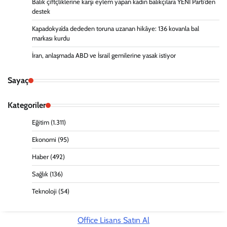
Balık çiftçliklerine karşı eylem yapan kadın balıkçılara YENİ Parti’den
destek
Kapadokya’da dededen toruna uzanan hikâye: 136 kovanla bal
markası kurdu
İran, anlaşmada ABD ve İsrail gemilerine yasak istiyor
Sayaç
Kategoriler
Eğitim
(1.311)
Ekonomi
(95)
Haber
(492)
Sağlık
(136)
Teknoloji
(54)
Office Lisans Satın Al