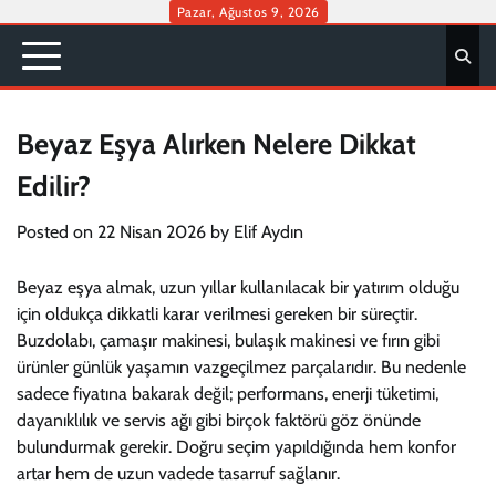
Skip
Pazar, Ağustos 9, 2026
to
content
Beyaz Eşya Alırken Nelere Dikkat
Edilir?
Posted on
22 Nisan 2026
by
Elif Aydın
Beyaz eşya almak, uzun yıllar kullanılacak bir yatırım olduğu
için oldukça dikkatli karar verilmesi gereken bir süreçtir.
Buzdolabı, çamaşır makinesi, bulaşık makinesi ve fırın gibi
ürünler günlük yaşamın vazgeçilmez parçalarıdır. Bu nedenle
sadece fiyatına bakarak değil; performans, enerji tüketimi,
dayanıklılık ve servis ağı gibi birçok faktörü göz önünde
bulundurmak gerekir. Doğru seçim yapıldığında hem konfor
artar hem de uzun vadede tasarruf sağlanır.