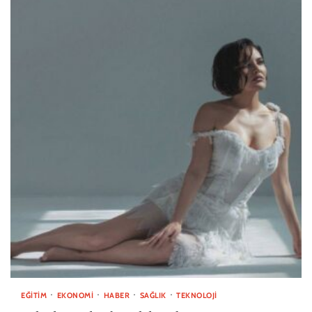
EĞITIM
EKONOMI
HABER
SAĞLIK
TEKNOLOJI