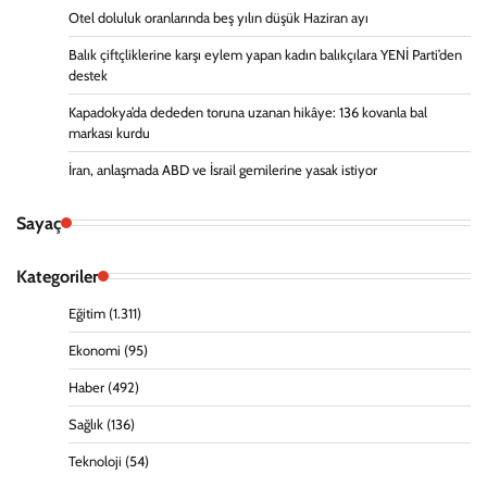
Otel doluluk oranlarında beş yılın düşük Haziran ayı
Balık çiftçliklerine karşı eylem yapan kadın balıkçılara YENİ Parti’den
destek
Kapadokya’da dededen toruna uzanan hikâye: 136 kovanla bal
markası kurdu
İran, anlaşmada ABD ve İsrail gemilerine yasak istiyor
Sayaç
Kategoriler
Eğitim
(1.311)
Ekonomi
(95)
Haber
(492)
Sağlık
(136)
Teknoloji
(54)