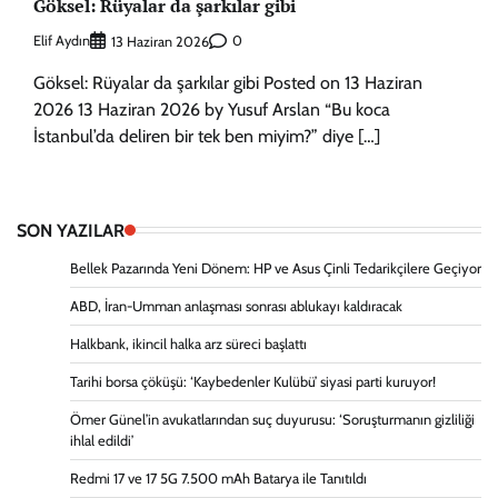
Göksel: Rüyalar da şarkılar gibi
Elif Aydın
0
13 Haziran 2026
Göksel: Rüyalar da şarkılar gibi Posted on 13 Haziran
2026 13 Haziran 2026 by Yusuf Arslan “Bu koca
İstanbul’da deliren bir tek ben miyim?” diye […]
SON YAZILAR
Bellek Pazarında Yeni Dönem: HP ve Asus Çinli Tedarikçilere Geçiyor
ABD, İran-Umman anlaşması sonrası ablukayı kaldıracak
Halkbank, ikincil halka arz süreci başlattı
Tarihi borsa çöküşü: ‘Kaybedenler Kulübü’ siyasi parti kuruyor!
Ömer Günel’in avukatlarından suç duyurusu: ‘Soruşturmanın gizliliği
ihlal edildi’
Redmi 17 ve 17 5G 7.500 mAh Batarya ile Tanıtıldı