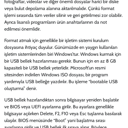
fotoğraflar, videolar ve diğer önemli dosyalar harici bir diske
veya bulut depolama alanına aktarılmalıdır. Çünkü format
işlemi sırasında tüm veriler silinir ve geri getirilmesi zor olabilir.
Ayrıca lisanslı programların ürün anahtarlarının da not
edilmesi önemlidir.
Format atmak için genellikle bir işletim sistemi kurulum
dosyasına ihtiyaç duyulur. Günümüzde en yaygın kullanılan
işletim sistemlerinden biri Windows’tur. Windows kurmak için
bir USB bellek hazırlanması gerekir. Bunun için en az 8 GB
kapasiteli bir USB bellek yeterlidir. Microsoft’un resmi
sitesinden indirilen Windows ISO dosyası, bir program
yardımıyla USB belleğe yazdırılır. Bu işleme “bootable USB
oluşturma” denir.
USB bellek hazırlandıktan sonra bilgisayar yeniden başlatılır
ve BIOS veya UEFI ayarlarına girilir. Bu ayarlara genellikle
bilgisayar açılırken Delete, F2, F10 veya Esc tuşlarına basılarak
ulaşılır. BIOS menüsünde “Boot” yani başlatma sırası
ayarlarına girilir ve USB bellek ilk sıraya alınır. Böylece