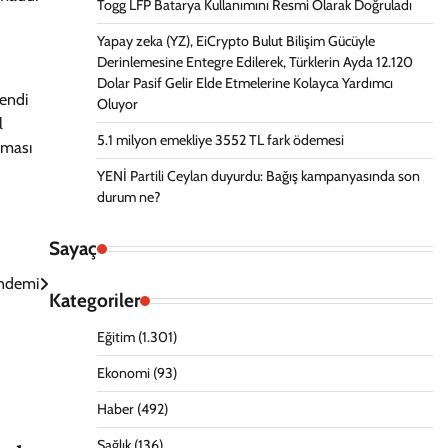
Togg LFP Batarya Kullanımını Resmi Olarak Doğruladı
Yapay zeka (YZ), EiCrypto Bulut Bilişim Gücüyle
Derinlemesine Entegre Edilerek, Türklerin Ayda 12.120
Dolar Pasif Gelir Elde Etmelerine Kolayca Yardımcı
kendi
Oluyor
l
5.1 milyon emekliye 3552 TL fark ödemesi
zması
YENİ Partili Ceylan duyurdu: Bağış kampanyasında son
durum ne?
Sayaç
ündemi
Kategoriler
Eğitim
(1.301)
Ekonomi
(93)
Haber
(492)
Sağlık
(136)