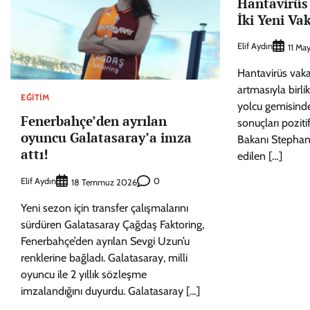
Hantavirüs 
İki Yeni Va
Elif Aydın
11 Ma
Hantavirüs vakal
artmasıyla birli
EĞITIM
yolcu gemisinde 
Fenerbahçe’den ayrılan
sonuçları pozitif
oyuncu Galatasaray’a imza
Bakanı Stephani
attı!
edilen […]
Elif Aydın
0
18 Temmuz 2026
Yeni sezon için transfer çalışmalarını
sürdüren Galatasaray Çağdaş Faktoring,
Fenerbahçe’den ayrılan Sevgi Uzun’u
renklerine bağladı. Galatasaray, milli
oyuncu ile 2 yıllık sözleşme
imzalandığını duyurdu. Galatasaray […]