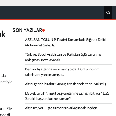
SON YAZILAR
ok
ASELSAN TOLUN P Testini Tamamladı: Sığınak Delici
Mühimmat Sahada
Türkiye, Suudi Arabistan ve Pakistan üçlü savunma
anlaşması imzalayacak
Benzin fiyatlarına yeni zam yolda: Dünkü indirim
tabelalara yansımamıştı…
anda
anesiyle
Altını geride bıraktı: Gümüş fiyatlarında tarihi yükseliş
LGS ek tercih 1. nakil başvuruları ne zaman bitiyor? LGS
2. nakil başvuruları ne zaman?
Altın uçuyor… İşte tırmanışın arkasındaki neden…
yor. Ele
 maddi