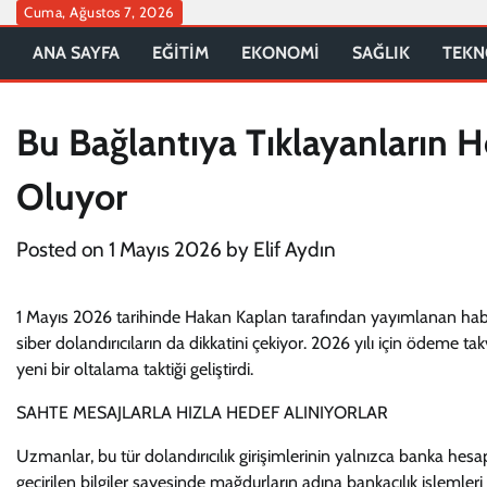
Skip
Cuma, Ağustos 7, 2026
to
ANA SAYFA
EĞİTİM
EKONOMİ
SAĞLIK
TEKN
content
Bu Bağlantıya Tıklayanların H
Oluyor
Posted on
1 Mayıs 2026
by
Elif Aydın
1 Mayıs 2026 tarihinde Hakan Kaplan tarafından yayımlanan habe
siber dolandırıcıların da dikkatini çekiyor. 2026 yılı için ödeme t
yeni bir oltalama taktiği geliştirdi.
SAHTE MESAJLARLA HIZLA HEDEF ALINIYORLAR
Uzmanlar, bu tür dolandırıcılık girişimlerinin yalnızca banka hesapla
geçirilen bilgiler sayesinde mağdurların adına bankacılık işlemleri