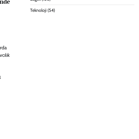
’nde
Teknoloji
(54)
arda
cılık
3