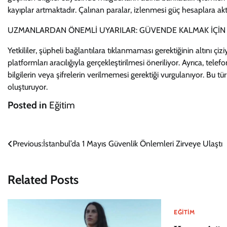
kayıplar artmaktadır. Çalınan paralar, izlenmesi güç hesaplara ak
UZMANLARDAN ÖNEMLİ UYARILAR: GÜVENDE KALMAK İÇİN 
Yetkililer, şüpheli bağlantılara tıklanmaması gerektiğinin altını ç
platformları aracılığıyla gerçekleştirilmesi öneriliyor. Ayrıca, telefo
bilgilerin veya şifrelerin verilmemesi gerektiği vurgulanıyor. Bu 
oluşturuyor.
Posted in
Eğitim
Yazı
Previous:
İstanbul’da 1 Mayıs Güvenlik Önlemleri Zirveye Ulaştı
gezinmesi
Related Posts
EĞITIM