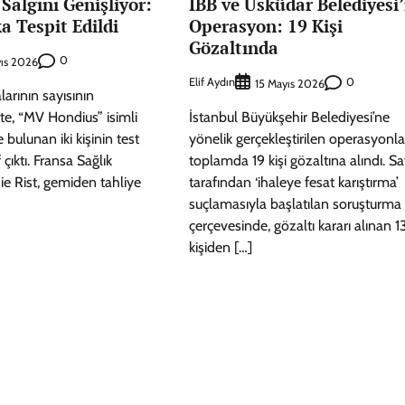
Salgını Genişliyor:
İBB ve Üsküdar Belediyesi
ka Tespit Edildi
Operasyon: 19 Kişi
Gözaltında
0
yıs 2026
Elif Aydın
0
15 Mayıs 2026
arının sayısının
kte, “MV Hondius” isimli
İstanbul Büyükşehir Belediyesi’ne
bulunan iki kişinin test
yönelik gerçekleştirilen operasyonl
 çıktı. Fransa Sağlık
toplamda 19 kişi gözaltına alındı. Sav
e Rist, gemiden tahliye
tarafından ‘ihaleye fesat karıştırma’
suçlamasıyla başlatılan soruşturma
çerçevesinde, gözaltı kararı alınan 1
kişiden […]