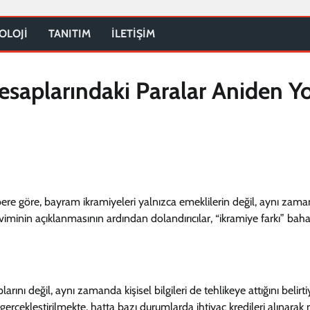
OLOJİ
TANITIM
İLETİŞİM
esaplarındaki Paralar Aniden Y
re göre, bayram ikramiyeleri yalnızca emeklilerin değil, aynı zam
akviminin açıklanmasının ardından dolandırıcılar, “ikramiye farkı” bah
rını değil, aynı zamanda kişisel bilgileri de tehlikeye attığını belirti
 gerçekleştirilmekte, hatta bazı durumlarda ihtiyaç kredileri alınarak