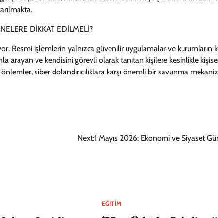
tarılmakta.
NELERE DİKKAT EDİLMELİ?
iziyor. Resmi işlemlerin yalnızca güvenilir uygulamalar ve kurumların 
nla arayan ve kendisini görevli olarak tanıtan kişilere kesinlikle kişise
tür önlemler, siber dolandırıcılıklara karşı önemli bir savunma mekani
Next:
1 Mayıs 2026: Ekonomi ve Siyaset G
EĞITIM