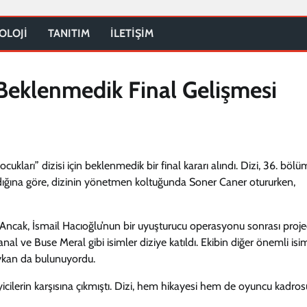
OLOJİ
TANITIM
İLETİŞİM
 Beklenmedik Final Gelişmesi
ları” dizisi için beklenmedik bir final kararı alındı. Dizi, 36. böl
ardığına göre, dizinin yönetmen koltuğunda Soner Caner otururken,
 Ancak, İsmail Hacıoğlu’nun bir uyuşturucu operasyonu sonrası proj
anal ve Buse Meral gibi isimler diziye katıldı. Ekibin diğer önemli isim
Aykan da bulunuyordu.
icilerin karşısına çıkmıştı. Dizi, hem hikayesi hem de oyuncu kadros