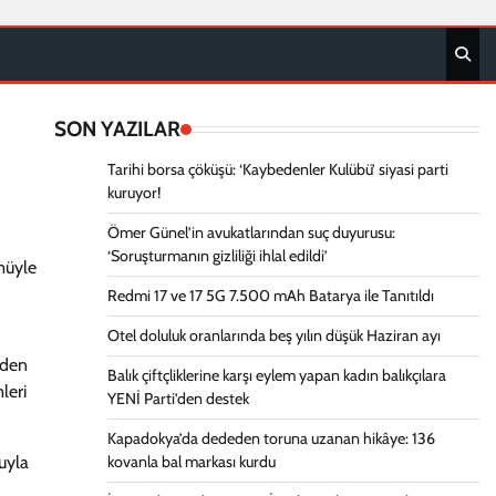
SON YAZILAR
Tarihi borsa çöküşü: ‘Kaybedenler Kulübü’ siyasi parti
kuruyor!
Ömer Günel’in avukatlarından suç duyurusu:
‘Soruşturmanın gizliliği ihlal edildi’
ümüyle
Redmi 17 ve 17 5G 7.500 mAh Batarya ile Tanıtıldı
Otel doluluk oranlarında beş yılın düşük Haziran ayı
eden
Balık çiftçliklerine karşı eylem yapan kadın balıkçılara
leri
YENİ Parti’den destek
Kapadokya’da dededen toruna uzanan hikâye: 136
uyla
kovanla bal markası kurdu