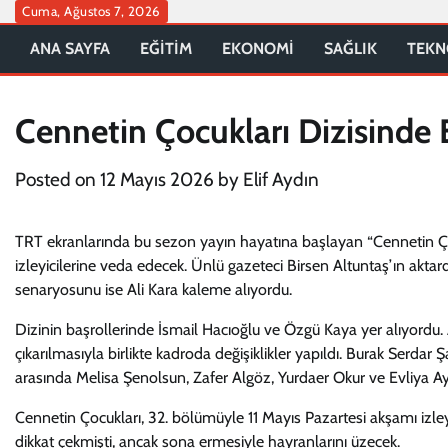
Skip
Cuma, Ağustos 7, 2026
to
ANA SAYFA
EĞİTİM
EKONOMİ
SAĞLIK
TEKN
content
Cennetin Çocukları Dizisinde
Posted on
12 Mayıs 2026
by
Elif Aydın
TRT ekranlarında bu sezon yayın hayatına başlayan “Cennetin Çocuk
izleyicilerine veda edecek. Ünlü gazeteci Birsen Altuntaş’ın akt
senaryosunu ise Ali Kara kaleme alıyordu.
Dizinin başrollerinde İsmail Hacıoğlu ve Özgü Kaya yer alıyordu.
çıkarılmasıyla birlikte kadroda değişiklikler yapıldı. Burak Serdar Ş
arasında Melisa Şenolsun, Zafer Algöz, Yurdaer Okur ve Evliya 
Cennetin Çocukları, 32. bölümüyle 11 Mayıs Pazartesi akşamı izley
dikkat çekmişti, ancak sona ermesiyle hayranlarını üzecek.