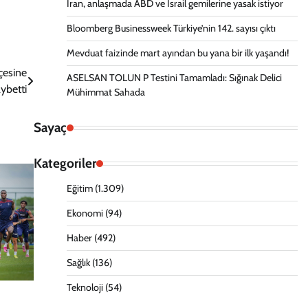
İran, anlaşmada ABD ve İsrail gemilerine yasak istiyor
Bloomberg Businessweek Türkiye’nin 142. sayısı çıktı
Mevduat faizinde mart ayından bu yana bir ilk yaşandı!
çesine
ASELSAN TOLUN P Testini Tamamladı: Sığınak Delici
aybetti
Mühimmat Sahada
Sayaç
Kategoriler
Eğitim
(1.309)
Ekonomi
(94)
Haber
(492)
Sağlık
(136)
Teknoloji
(54)