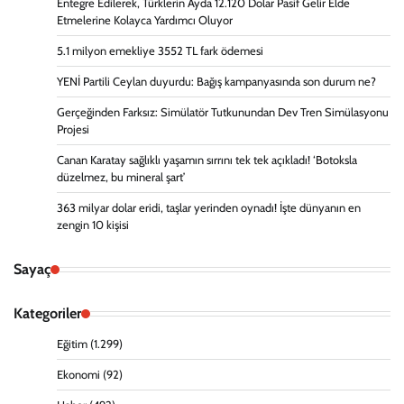
Entegre Edilerek, Türklerin Ayda 12.120 Dolar Pasif Gelir Elde
Etmelerine Kolayca Yardımcı Oluyor
5.1 milyon emekliye 3552 TL fark ödemesi
YENİ Partili Ceylan duyurdu: Bağış kampanyasında son durum ne?
Gerçeğinden Farksız: Simülatör Tutkunundan Dev Tren Simülasyonu
Projesi
Canan Karatay sağlıklı yaşamın sırrını tek tek açıkladı! ‘Botoksla
düzelmez, bu mineral şart’
363 milyar dolar eridi, taşlar yerinden oynadı! İşte dünyanın en
zengin 10 kişisi
Sayaç
Kategoriler
Eğitim
(1.299)
Ekonomi
(92)