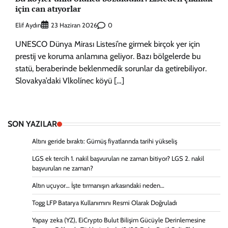
için can atıyorlar
Elif Aydın
0
23 Haziran 2026
UNESCO Dünya Mirası Listesi’ne girmek birçok yer için
prestij ve koruma anlamına geliyor. Bazı bölgelerde bu
statü, beraberinde beklenmedik sorunlar da getirebiliyor.
Slovakya’daki Vlkolínec köyü […]
SON YAZILAR
Altını geride bıraktı: Gümüş fiyatlarında tarihi yükseliş
LGS ek tercih 1. nakil başvuruları ne zaman bitiyor? LGS 2. nakil
başvuruları ne zaman?
Altın uçuyor… İşte tırmanışın arkasındaki neden…
Togg LFP Batarya Kullanımını Resmi Olarak Doğruladı
Yapay zeka (YZ), EiCrypto Bulut Bilişim Gücüyle Derinlemesine