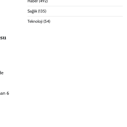
Haber
(492)
Sağlık
(135)
Teknoloji
(54)
osu
de
nan 6