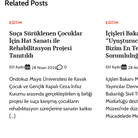
Related Posts
EĞITIM
EĞITIM
Suça Sürüklenen Çocuklar
İçişleri Bak
İçin Hat Sanatı ile
“Uyuşturuc
Rehabilitasyon Projesi
Bizim En T
Tanıtıldı
Sorumlulu
Elif Aydın
0
Elif Aydın
28 Nisan 2026
28 Ni
Ondokuz Mayıs Üniversitesi ile Kavak
İçişleri Bakanı 
Çocuk ve Gençlik Kapalı Ceza İnfaz
Yayıncılar Derne
Kurumu arasında gerçekleştirilen iş birliği
Bakanlığı Sivil 
projesi ile suça karışmış çocukların
Müdürlüğü dest
rehabilitasyon süreçlerine sanatın katkısı
Müzesi’nde düz
[…]
Mücadelede Me