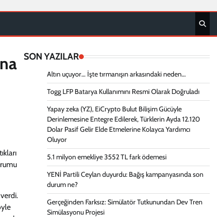
SON YAZILAR
una
Altın uçuyor… İşte tırmanışın arkasındaki neden…
Togg LFP Batarya Kullanımını Resmi Olarak Doğruladı
Yapay zeka (YZ), EiCrypto Bulut Bilişim Gücüyle
Derinlemesine Entegre Edilerek, Türklerin Ayda 12.120
Dolar Pasif Gelir Elde Etmelerine Kolayca Yardımcı
Oluyor
ıkları
5.1 milyon emekliye 3552 TL fark ödemesi
durumu
YENİ Partili Ceylan duyurdu: Bağış kampanyasında son
durum ne?
verdi.
Gerçeğinden Farksız: Simülatör Tutkunundan Dev Tren
öyle
Simülasyonu Projesi