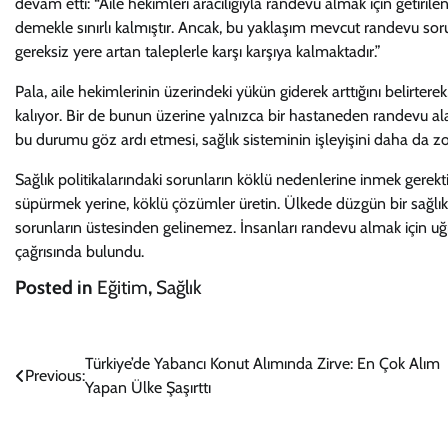
devam etti: “Aile hekimleri aracılığıyla randevu almak için getiri
demekle sınırlı kalmıştır. Ancak, bu yaklaşım mevcut randevu sor
gereksiz yere artan taleplerle karşı karşıya kalmaktadır.”
Pala, aile hekimlerinin üzerindeki yükün giderek arttığını belirt
kalıyor. Bir de bunun üzerine yalnızca bir hastaneden randevu ala
bu durumu göz ardı etmesi, sağlık sisteminin işleyişini daha da zo
Sağlık politikalarındaki sorunların köklü nedenlerine inmek gerekt
süpürmek yerine, köklü çözümler üretin. Ülkede düzgün bir sağl
sorunların üstesinden gelinemez. İnsanları randevu almak için uğ
çağrısında bulundu.
Posted in
Eğitim
,
Sağlık
Yazı
Türkiye’de Yabancı Konut Alımında Zirve: En Çok Alım
Previous:
Yapan Ülke Şaşırttı
gezinmesi