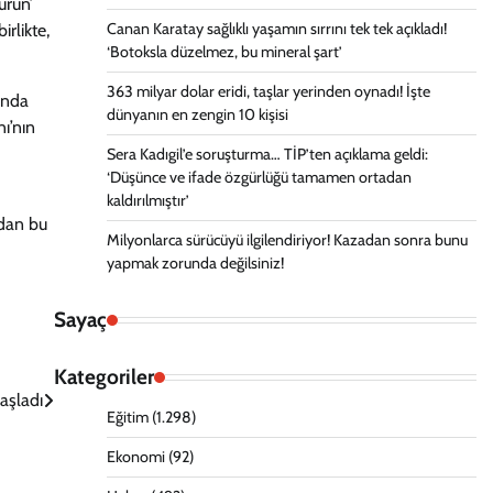
urun’
Canan Karatay sağlıklı yaşamın sırrını tek tek açıkladı!
rlikte,
‘Botoksla düzelmez, bu mineral şart’
363 milyar dolar eridi, taşlar yerinden oynadı! İşte
unda
dünyanın en zengin 10 kişisi
ı’nın
Sera Kadıgil’e soruşturma… TİP’ten açıklama geldi:
‘Düşünce ve ifade özgürlüğü tamamen ortadan
kaldırılmıştır’
adan bu
Milyonlarca sürücüyü ilgilendiriyor! Kazadan sonra bunu
yapmak zorunda değilsiniz!
Sayaç
Kategoriler
Başladı
Eğitim
(1.298)
Ekonomi
(92)