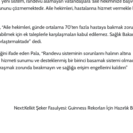
len yeni sistem, randevu alamayan vatandaşlara ‘aile hekiminize başv
ununu çözmemektedir. Aile hekimleri, hastalarına hizmet vermekle bi
erek, “Aile hekimleri, günde ortalama 70’ten fazla hastaya bakmak zor
bilmek için ek taleplerle karşılaşmaları kabul edilemez. Sağlık Bakan
rlaştırmaktadır” dedi.
iğini ifade eden Pala, “Randevu sisteminin sorunlarını halının altına
ık hizmeti sunumu ve desteklenmiş bir birinci basamak sistemi olm
raşmak zorunda bırakmayın ve sağlığa erişim engellerini kaldırın”
Next:
Kelkit Şeker Fasulyesi: Guinness Rekorları İçin Hazırlık 