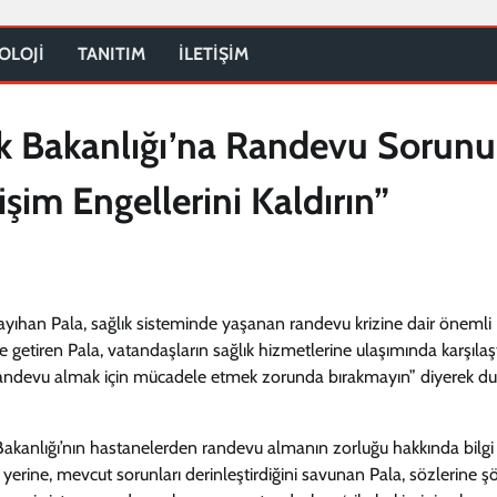
OLOJİ
TANITIM
İLETİŞİM
ık Bakanlığı’na Randevu Sorun
rişim Engellerini Kaldırın”
Kayıhan Pala, sağlık sisteminde yaşanan randevu krizine dair önemli
le getiren Pala, vatandaşların sağlık hizmetlerine ulaşımında karşılaşt
arı randevu almak için mücadele etmek zorunda bırakmayın” diyerek 
akanlığı’nın hastanelerden randevu almanın zorluğu hakkında bilgi 
erine, mevcut sorunları derinleştirdiğini savunan Pala, sözlerine ş