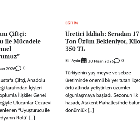
EĞITIM
anı Çiftçi:
Üretici İddialı: Seradan 17
u ile Mücadele
Ton Üzüm Bekleniyor, Kil
emel
350 TL
ğumuz”
Elif Aydın
0
30 Nisan 2026
0
san 2026
Türkiye’nin yaş meyve ve sebze
Mustafa Çiftçi, Anadolu
üretiminde önemli bir yer tutan ilçe
ği tarafından İçişleri
örtü altında yetiştirilen üzümler
Toplumla İlişkiler Genel
olgunlaşmaya başladı. Sezonun ilk
eğiyle Ulucanlar Cezaevi
hasadı, Atakent Mahallesi’nde bulu
enlenen “Uyuşturucu ile
dönümlük […]
dyanın Rolü” […]