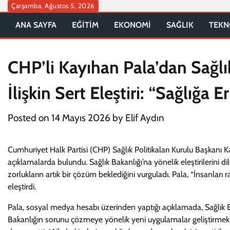
Skip
Çarşamba, Ağustos 5, 2026
to
ANA SAYFA
EĞİTİM
EKONOMİ
SAĞLIK
TEKN
content
CHP’li Kayıhan Pala’dan Sağl
İlişkin Sert Eleştiri: “Sağlığa E
Posted on
14 Mayıs 2026
by
Elif Aydın
Cumhuriyet Halk Partisi (CHP) Sağlık Politikaları Kurulu Başkanı 
açıklamalarda bulundu. Sağlık Bakanlığı’na yönelik eleştirilerini di
zorlukların artık bir çözüm beklediğini vurguladı. Pala, “İnsanl
eleştirdi.
Pala, sosyal medya hesabı üzerinden yaptığı açıklamada, Sağlık B
Bakanlığın sorunu çözmeye yönelik yeni uygulamalar geliştirmek y