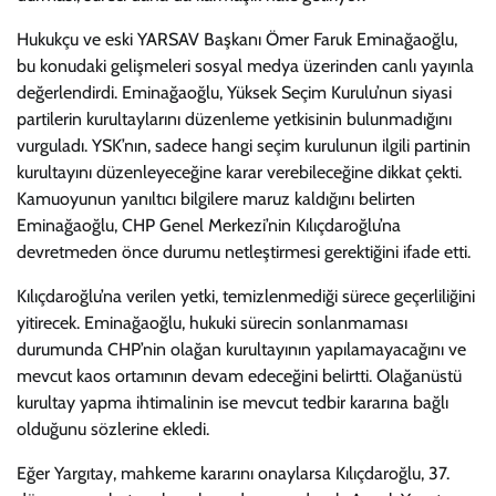
Hukukçu ve eski YARSAV Başkanı Ömer Faruk Eminağaoğlu,
bu konudaki gelişmeleri sosyal medya üzerinden canlı yayınla
değerlendirdi. Eminağaoğlu, Yüksek Seçim Kurulu’nun siyasi
partilerin kurultaylarını düzenleme yetkisinin bulunmadığını
vurguladı. YSK’nın, sadece hangi seçim kurulunun ilgili partinin
kurultayını düzenleyeceğine karar verebileceğine dikkat çekti.
Kamuoyunun yanıltıcı bilgilere maruz kaldığını belirten
Eminağaoğlu, CHP Genel Merkezi’nin Kılıçdaroğlu’na
devretmeden önce durumu netleştirmesi gerektiğini ifade etti.
Kılıçdaroğlu’na verilen yetki, temizlenmediği sürece geçerliliğini
yitirecek. Eminağaoğlu, hukuki sürecin sonlanmaması
durumunda CHP’nin olağan kurultayının yapılamayacağını ve
mevcut kaos ortamının devam edeceğini belirtti. Olağanüstü
kurultay yapma ihtimalinin ise mevcut tedbir kararına bağlı
olduğunu sözlerine ekledi.
Eğer Yargıtay, mahkeme kararını onaylarsa Kılıçdaroğlu, 37.