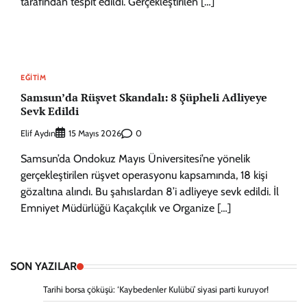
tarafından tespit edildi. Gerçekleştirilen […]
EĞITIM
Samsun’da Rüşvet Skandalı: 8 Şüpheli Adliyeye
Sevk Edildi
Elif Aydın
0
15 Mayıs 2026
Samsun’da Ondokuz Mayıs Üniversitesi’ne yönelik
gerçekleştirilen rüşvet operasyonu kapsamında, 18 kişi
gözaltına alındı. Bu şahıslardan 8’i adliyeye sevk edildi. İl
Emniyet Müdürlüğü Kaçakçılık ve Organize […]
SON YAZILAR
Tarihi borsa çöküşü: ‘Kaybedenler Kulübü’ siyasi parti kuruyor!