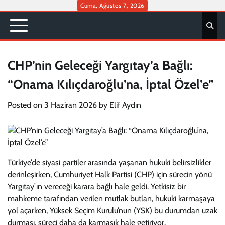
Skip
Cuma, Ağustos 7, 2026
to
content
CHP’nin Geleceği Yargıtay’a Bağlı:
“Onama Kılıçdaroğlu’na, İptal Özel’e”
Posted on
3 Haziran 2026
by
Elif Aydın
Türkiye’de siyasi partiler arasında yaşanan hukuki belirsizlikler
derinleşirken, Cumhuriyet Halk Partisi (CHP) için sürecin yönü
Yargıtay’ın vereceği karara bağlı hale geldi. Yetkisiz bir
mahkeme tarafından verilen mutlak butlan, hukuki karmaşaya
yol açarken, Yüksek Seçim Kurulu’nun (YSK) bu durumdan uzak
durması, süreci daha da karmaşık hale getiriyor.