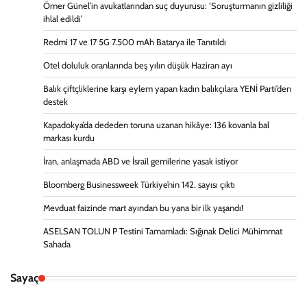
Ömer Günel’in avukatlarından suç duyurusu: ‘Soruşturmanın gizliliği
ihlal edildi’
Redmi 17 ve 17 5G 7.500 mAh Batarya ile Tanıtıldı
Otel doluluk oranlarında beş yılın düşük Haziran ayı
Balık çiftçliklerine karşı eylem yapan kadın balıkçılara YENİ Parti’den
destek
Kapadokya’da dededen toruna uzanan hikâye: 136 kovanla bal
markası kurdu
İran, anlaşmada ABD ve İsrail gemilerine yasak istiyor
Bloomberg Businessweek Türkiye’nin 142. sayısı çıktı
Mevduat faizinde mart ayından bu yana bir ilk yaşandı!
ASELSAN TOLUN P Testini Tamamladı: Sığınak Delici Mühimmat
Sahada
Sayaç