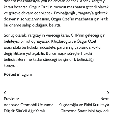
dönem mazbatasıyla yoluna devam edecek. Ancak Yargıtay
kararı bozarsa, Özgür Özel’in mevcut mazbatası geçerli olacak
ve göreve devam edebilecek. Eminağaoğlu, Yargıtay’a gidecek
dosyanın sonuçlanmasının, Özgür Özel’in mazbatası için kritik
bir öneme sahip olduğunu belirtti.
Sonuç olarak, Yargıtay’ın vereceği karar, CHP’nin geleceği için
belirleyici bir rol oynayacak. Kılıçdaroğlu ve Özgür Özel
arasındaki bu hukuki mücadele, partinin iç yapısında köklü
değişikliklere yol açabilir. Bu karmaşık süreçte, hukuki
belirsizliklerin ne kadar süreceği ise şimdilik belirsizliğini
koruyor.
Posted in
Eğitim
Yazı
Previous:
Next:
gezinmesi
Adana’da Otomobil Uçuruma
Kılıçdaroğlu ve Ekibi Kurultay’a
Düştü: Sürücü Ağır Yaralı
Gitmeme Stratejisini Açıkladı: