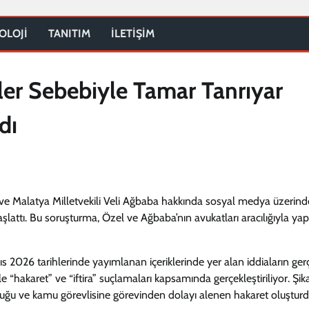
OLOJİ
TANITIM
İLETİŞİM
ler Sebebiyle Tamar Tanrıyar
dı
ve Malatya Milletvekili Veli Ağbaba hakkında sosyal medya üzerin
attı. Bu soruşturma, Özel ve Ağbaba’nın avukatları aracılığıyla yap
s 2026 tarihlerinde yayımlanan içeriklerinde yer alan iddiaların ger
yle “hakaret” ve “iftira” suçlamaları kapsamında gerçekleştiriliyor. Şik
olduğu ve kamu görevlisine görevinden dolayı alenen hakaret oluştur