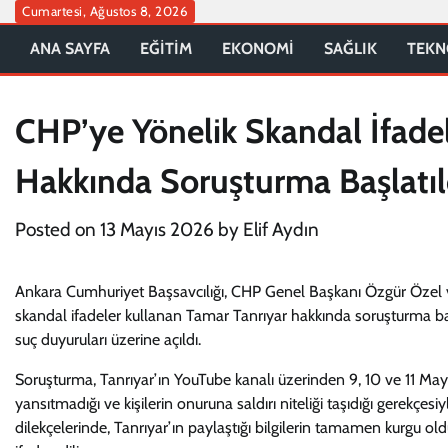
Skip
Cumartesi, Ağustos 8, 2026
to
ANA SAYFA
EĞİTİM
EKONOMİ
SAĞLIK
TEKN
content
CHP’ye Yönelik Skandal İfade
Hakkında Soruşturma Başlatıl
Posted on
13 Mayıs 2026
by
Elif Aydın
Ankara Cumhuriyet Başsavcılığı, CHP Genel Başkanı Özgür Özel 
skandal ifadeler kullanan Tamar Tanrıyar hakkında soruşturma başl
suç duyuruları üzerine açıldı.
Soruşturma, Tanrıyar’ın YouTube kanalı üzerinden 9, 10 ve 11 Mayı
yansıtmadığı ve kişilerin onuruna saldırı niteliği taşıdığı gerekçesi
dilekçelerinde, Tanrıyar’ın paylaştığı bilgilerin tamamen kurgu 