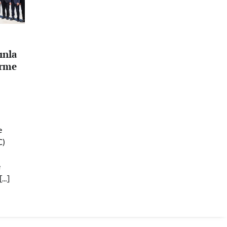
ınla
ürme
e
C)
e
[…]