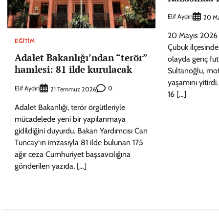
Elif Aydın
20 Ma
20 Mayıs 2026 t
EĞITIM
Çubuk ilçesinde
Adalet Bakanlığı’ndan “terör”
olayda genç fu
hamlesi: 81 ilde kurulacak
Sultanoğlu, mot
yaşamını yitirdi
Elif Aydın
0
21 Temmuz 2026
16 […]
Adalet Bakanlığı, terör örgütleriyle
mücadelede yeni bir yapılanmaya
gidildiğini duyurdu. Bakan Yardımcısı Can
Tuncay‘ın imzasıyla 81 ilde bulunan 175
ağır ceza Cumhuriyet başsavcılığına
gönderilen yazıda, […]