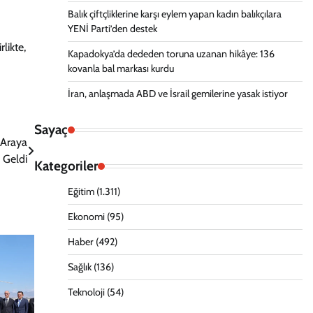
Balık çiftçliklerine karşı eylem yapan kadın balıkçılara
YENİ Parti’den destek
likte,
Kapadokya’da dededen toruna uzanan hikâye: 136
kovanla bal markası kurdu
İran, anlaşmada ABD ve İsrail gemilerine yasak istiyor
Sayaç
 Araya
Geldi
Kategoriler
Eğitim
(1.311)
Ekonomi
(95)
Haber
(492)
Sağlık
(136)
Teknoloji
(54)