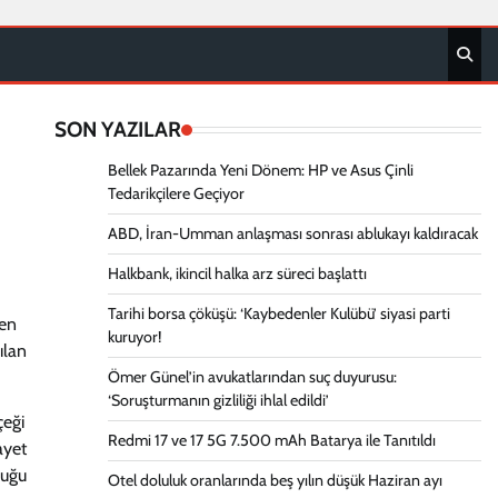
SON YAZILAR
Bellek Pazarında Yeni Dönem: HP ve Asus Çinli
Tedarikçilere Geçiyor
ABD, İran-Umman anlaşması sonrası ablukayı kaldıracak
Halkbank, ikincil halka arz süreci başlattı
Tarihi borsa çöküşü: ‘Kaybedenler Kulübü’ siyasi parti
den
kuruyor!
ılan
Ömer Günel’in avukatlarından suç duyurusu:
‘Soruşturmanın gizliliği ihlal edildi’
çeği
Redmi 17 ve 17 5G 7.500 mAh Batarya ile Tanıtıldı
ayet
duğu
Otel doluluk oranlarında beş yılın düşük Haziran ayı