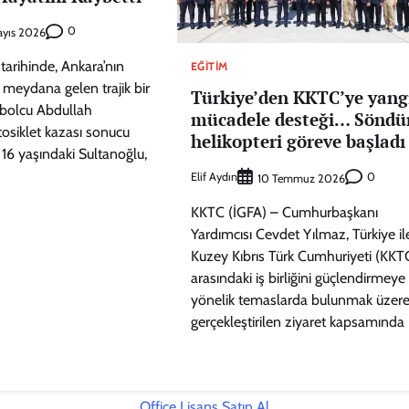
0
yıs 2026
arihinde, Ankara’nın
EĞITIM
 meydana gelen trajik bir
Türkiye’den KKTC’ye yang
tbolcu Abdullah
mücadele desteği… Sönd
osiklet kazası sonucu
helikopteri göreve başladı
. 16 yaşındaki Sultanoğlu,
Elif Aydın
0
10 Temmuz 2026
KKTC (İGFA) – Cumhurbaşkanı
Yardımcısı Cevdet Yılmaz, Türkiye il
Kuzey Kıbrıs Türk Cumhuriyeti (KKT
arasındaki iş birliğini güçlendirmeye
yönelik temaslarda bulunmak üzer
gerçekleştirilen ziyaret kapsamında 
Office Lisans Satın Al