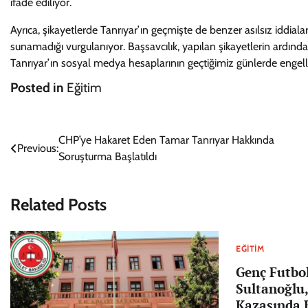
ifade ediliyor.
Ayrıca, şikayetlerde Tanrıyar’ın geçmişte de benzer asılsız iddial
sunamadığı vurgulanıyor. Başsavcılık, yapılan şikayetlerin ardında
Tanrıyar’ın sosyal medya hesaplarının geçtiğimiz günlerde engellen
Posted in
Eğitim
Yazı
CHP’ye Hakaret Eden Tamar Tanrıyar Hakkında
Previous:
Soruşturma Başlatıldı
gezinmesi
Related Posts
EĞITIM
Genç Futbo
Sultanoğlu,
Kazasında 