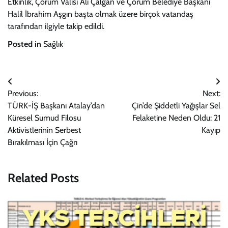
Etkinlik, Çorum Valisi Ali Çalgan ve Çorum Belediye Başkanı
Halil İbrahim Aşgın başta olmak üzere birçok vatandaş
tarafından ilgiyle takip edildi.
Posted in
Sağlık
Yazı
Previous:
Next:
gezinmesi
TÜRK-İŞ Başkanı Atalay’dan
Çin’de Şiddetli Yağışlar Sel
Küresel Sumud Filosu
Felaketine Neden Oldu: 21
Aktivistlerinin Serbest
Kayıp
Bırakılması İçin Çağrı
Related Posts