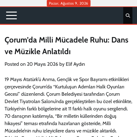
Skip
Pazar, Ağustos 9, 2026
to
content
Çorum’da Milli Mücadele Ruhu: Dans
ve Müzikle Anlatıldı
Posted on
20 Mayıs 2026
by
Elif Aydın
19 Mayıs Atatürk’ü Anma, Gençlik ve Spor Bayramı etkinlikleri
çerçevesinde Çorum’da “Kurtuluşun Adımları Halk Oyunları
Gecesi” düzenlendi. Çorum Belediyesi tarafından Çorum
Devlet Tiyatroları Salonu’nda gerçekleştirilen bu özel etkinlikte,
Türkiye’nin farklı bölgelerine ait 11 farklı halk oyunu sergilendi.
70 dansçının katılımıyla, “Bir milletin küllerinden doğuş
hikayesi” teması etrafında hazırlanan gösteride, Milli
Mücadele’nin ruhu izleyicilere dans ve müzikle aktarıldı.