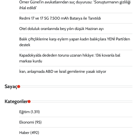
Ömer Günel’in avukatlarından suç duyurusu: ‘Soruşturmanın gizliliği
ihlal edildi’
Redmi 17 ve 17 5G 7.500 mAh Batarya ile Tanıtıldı
Otel doluluk oranlarında beş yılın düşük Haziran ayı
Balık çiftçliklerine karşı eylem yapan kadın balıkçılara YENİ Parti’den
destek
Kapadokya’da dededen toruna uzanan hikâye: 136 kovanla bal
markası kurdu
İran, anlaşmada ABD ve İsrail gemilerine yasak istiyor
Sayaç
Kategoriler
Eğitim
(1.311)
Ekonomi
(95)
Haber
(492)