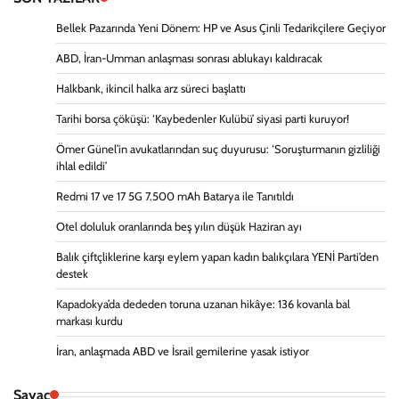
Bellek Pazarında Yeni Dönem: HP ve Asus Çinli Tedarikçilere Geçiyor
ABD, İran-Umman anlaşması sonrası ablukayı kaldıracak
Halkbank, ikincil halka arz süreci başlattı
Tarihi borsa çöküşü: ‘Kaybedenler Kulübü’ siyasi parti kuruyor!
Ömer Günel’in avukatlarından suç duyurusu: ‘Soruşturmanın gizliliği
ihlal edildi’
Redmi 17 ve 17 5G 7.500 mAh Batarya ile Tanıtıldı
Otel doluluk oranlarında beş yılın düşük Haziran ayı
Balık çiftçliklerine karşı eylem yapan kadın balıkçılara YENİ Parti’den
destek
Kapadokya’da dededen toruna uzanan hikâye: 136 kovanla bal
markası kurdu
İran, anlaşmada ABD ve İsrail gemilerine yasak istiyor
Sayaç