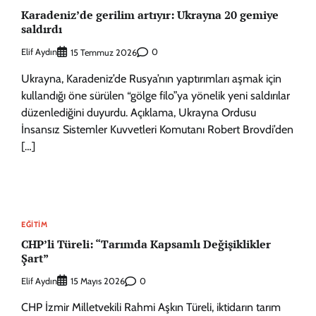
Karadeniz’de gerilim artıyır: Ukrayna 20 gemiye
saldırdı
Elif Aydın
0
15 Temmuz 2026
Ukrayna, Karadeniz’de Rusya’nın yaptırımları aşmak için
kullandığı öne sürülen “gölge filo”ya yönelik yeni saldırılar
düzenlediğini duyurdu. Açıklama, Ukrayna Ordusu
İnsansız Sistemler Kuvvetleri Komutanı Robert Brovdi’den
[…]
EĞITIM
CHP’li Türeli: “Tarımda Kapsamlı Değişiklikler
Şart”
Elif Aydın
0
15 Mayıs 2026
CHP İzmir Milletvekili Rahmi Aşkın Türeli, iktidarın tarım