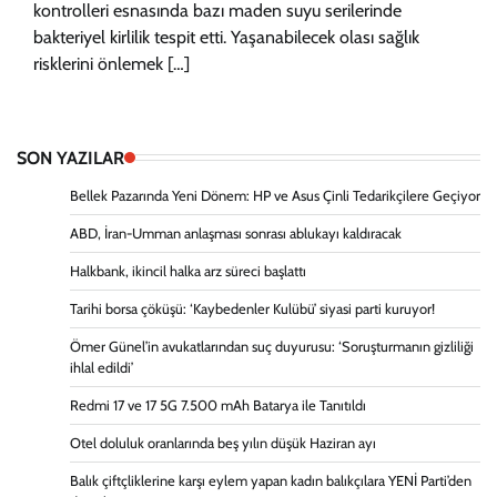
kontrolleri esnasında bazı maden suyu serilerinde
bakteriyel kirlilik tespit etti. Yaşanabilecek olası sağlık
risklerini önlemek […]
SON YAZILAR
Bellek Pazarında Yeni Dönem: HP ve Asus Çinli Tedarikçilere Geçiyor
ABD, İran-Umman anlaşması sonrası ablukayı kaldıracak
Halkbank, ikincil halka arz süreci başlattı
Tarihi borsa çöküşü: ‘Kaybedenler Kulübü’ siyasi parti kuruyor!
Ömer Günel’in avukatlarından suç duyurusu: ‘Soruşturmanın gizliliği
ihlal edildi’
Redmi 17 ve 17 5G 7.500 mAh Batarya ile Tanıtıldı
Otel doluluk oranlarında beş yılın düşük Haziran ayı
Balık çiftçliklerine karşı eylem yapan kadın balıkçılara YENİ Parti’den