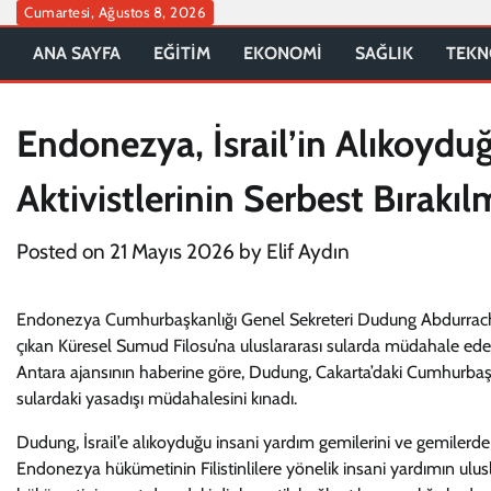
Skip
Cumartesi, Ağustos 8, 2026
to
ANA SAYFA
EĞİTİM
EKONOMİ
SAĞLIK
TEKN
content
Endonezya, İsrail’in Alıkoyd
Aktivistlerinin Serbest Bırakılm
Posted on
21 Mayıs 2026
by
Elif Aydın
Endonezya Cumhurbaşkanlığı Genel Sekreteri Dudung Abdurrachma
çıkan Küresel Sumud Filosu’na uluslararası sularda müdahale edere
Antara ajansının haberine göre, Dudung, Cakarta’daki Cumhurbaşkan
sulardaki yasadışı müdahalesini kınadı.
Dudung, İsrail’e alıkoyduğu insani yardım gemilerini ve gemilerd
Endonezya hükümetinin Filistinlilere yönelik insani yardımın ulu