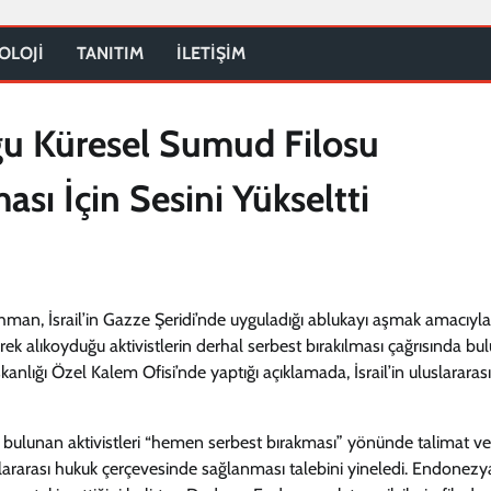
OLOJİ
TANITIM
İLETİŞİM
uğu Küresel Sumud Filosu
ası İçin Sesini Yükseltti
n, İsrail’in Gazze Şeridi’nde uyguladığı ablukayı aşmak amacıyla
k alıkoyduğu aktivistlerin derhal serbest bırakılması çağrısında bu
lığı Özel Kalem Ofisi’nde yaptığı açıklamada, İsrail’in uluslararası
e bulunan aktivistleri “hemen serbest bırakması” yönünde talimat ve
slararası hukuk çerçevesinde sağlanması talebini yineledi. Endonezy