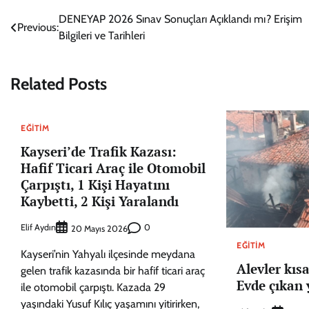
Yazı
DENEYAP 2026 Sınav Sonuçları Açıklandı mı? Erişim
Previous:
Bilgileri ve Tarihleri
gezinmesi
Related Posts
EĞITIM
Kayseri’de Trafik Kazası:
Hafif Ticari Araç ile Otomobil
Çarpıştı, 1 Kişi Hayatını
Kaybetti, 2 Kişi Yaralandı
Elif Aydın
0
20 Mayıs 2026
EĞITIM
Kayseri’nin Yahyalı ilçesinde meydana
Alevler kısa
gelen trafik kazasında bir hafif ticari araç
Evde çıkan 
ile otomobil çarpıştı. Kazada 29
yaşındaki Yusuf Kılıç yaşamını yitirirken,