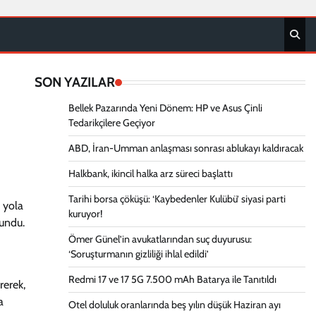
SON YAZILAR
Bellek Pazarında Yeni Dönem: HP ve Asus Çinli
Tedarikçilere Geçiyor
ABD, İran-Umman anlaşması sonrası ablukayı kaldıracak
Halkbank, ikincil halka arz süreci başlattı
Tarihi borsa çöküşü: ‘Kaybedenler Kulübü’ siyasi parti
 yola
kuruyor!
lundu.
Ömer Günel’in avukatlarından suç duyurusu:
‘Soruşturmanın gizliliği ihlal edildi’
Redmi 17 ve 17 5G 7.500 mAh Batarya ile Tanıtıldı
rerek,
a
Otel doluluk oranlarında beş yılın düşük Haziran ayı