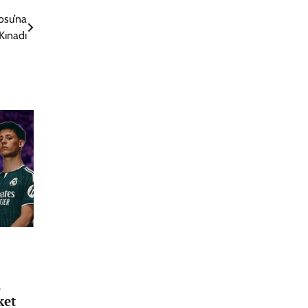
osu’na
 Kınadı
i
ket