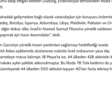
rumu takip ettiğini belirten Dudung, Endonezyalı temsilcilerin filoda 
i.
, sahadaki gelişmelere bağlı olarak vatandaşları için koruyucu önleml
deş, Brezilya, İspanya, Kolombiya, Libya, Maldivler, Pakistan ve Ür
diğer dokuz ülke, İsrail’in Küresel Sumud Filosu’na yönelik saldırısın
ği yapmak için hazır durumdalar.” dedi.
nun Gazze’ye yönelik insani yardımları sağlamayı hedeflediği sırada
t Adası açıklarında uluslararası sularda İsrail ordusunun yasa dışı
eleye maruz kalmıştı. 18 Mayıs’ta ise, 44 ülkeden 428 aktivistin ka
r hukuka aykırı şekilde alıkonulmuştur. Bu filoda 78 Türk katılımcı da 
ı düzenleyerek 44 ülkeden 500 aktivisti taşıyan 40’tan fazla tekneyi 