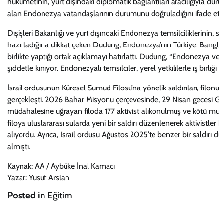
hükümetinin, yurt dışındaki diplomatik bağlantıları aracılığıyla du
alan Endonezya vatandaşlarının durumunu doğruladığını ifade ett
Dışişleri Bakanlığı ve yurt dışındaki Endonezya temsilciliklerinin
hazırladığına dikkat çeken Dudung, Endonezya’nın Türkiye, Bangla
birlikte yaptığı ortak açıklamayı hatırlattı. Dudung, “Endonezya ve 
şiddetle kınıyor. Endonezyalı temsilciler, yerel yetkililerle iş birli
İsrail ordusunun Küresel Sumud Filosu’na yönelik saldırıları, filo
gerçekleşti. 2026 Bahar Misyonu çerçevesinde, 29 Nisan gecesi Giri
müdahalesine uğrayan filoda 177 aktivist alıkonulmuş ve kötü muam
filoya uluslararası sularda yeni bir saldırı düzenlenerek aktivistle
alıyordu. Ayrıca, İsrail ordusu Ağustos 2025’te benzer bir saldır
almıştı.
Kaynak: AA / Aybüke İnal Kamacı
Yazar: Yusuf Arslan
Posted in
Eğitim