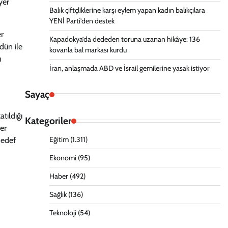
yer
Balık çiftçliklerine karşı eylem yapan kadın balıkçılara
YENİ Parti’den destek
er
Kapadokya’da dededen toruna uzanan hikâye: 136
dün ile
kovanla bal markası kurdu
ı
İran, anlaşmada ABD ve İsrail gemilerine yasak istiyor
Sayaç
tıldığı
Kategoriler
yer
Eğitim
(1.311)
hedef
Ekonomi
(95)
Haber
(492)
Sağlık
(136)
Teknoloji
(54)