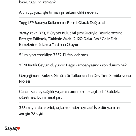
başvuruları ne zaman?
Altın uçuyor… İşte tırmanışın arkasındaki neden…
Togg LFP Batarya Kullanımını Resmi Olarak Doğruladı
Yapay zeka (YZ), EiCrypto Bulut Bilişim Gücüyle Derinlemesine
Entegre Edilerek, Türklerin Ayda 12.120 Dolar Pasif Gelir Elde
Etmelerine Kolayca Yardımcı Oluyor
5.1 milyon emekliye 3552 TL fark ödemesi
YENİ Partili Ceylan duyurdu: Bağış kampanyasında son durum ne?
Gerçeğinden Farksız: Simülatör Tutkunundan Dev Tren Simülasyonu
Projesi
Canan Karatay sağlıklı yaşamın sırrını tek tek açıkladı! ‘Botoksla
düzelmez, bu mineral şart’
363 milyar dolar eridi, taşlar yerinden oynadı! İşte dünyanın en
zengin 10 kişisi
Sayaç