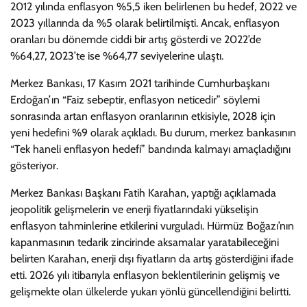
2012 yılında enflasyon %5,5 iken belirlenen bu hedef, 2022 ve
2023 yıllarında da %5 olarak belirtilmişti. Ancak, enflasyon
oranları bu dönemde ciddi bir artış gösterdi ve 2022’de
%64,27, 2023’te ise %64,77 seviyelerine ulaştı.
Merkez Bankası, 17 Kasım 2021 tarihinde Cumhurbaşkanı
Erdoğan’ın “Faiz sebeptir, enflasyon neticedir” söylemi
sonrasında artan enflasyon oranlarının etkisiyle, 2028 için
yeni hedefini %9 olarak açıkladı. Bu durum, merkez bankasının
“Tek haneli enflasyon hedefi” bandında kalmayı amaçladığını
gösteriyor.
Merkez Bankası Başkanı Fatih Karahan, yaptığı açıklamada
jeopolitik gelişmelerin ve enerji fiyatlarındaki yükselişin
enflasyon tahminlerine etkilerini vurguladı. Hürmüz Boğazı’nın
kapanmasının tedarik zincirinde aksamalar yaratabileceğini
belirten Karahan, enerji dışı fiyatların da artış gösterdiğini ifade
etti. 2026 yılı itibarıyla enflasyon beklentilerinin gelişmiş ve
gelişmekte olan ülkelerde yukarı yönlü güncellendiğini belirtti.