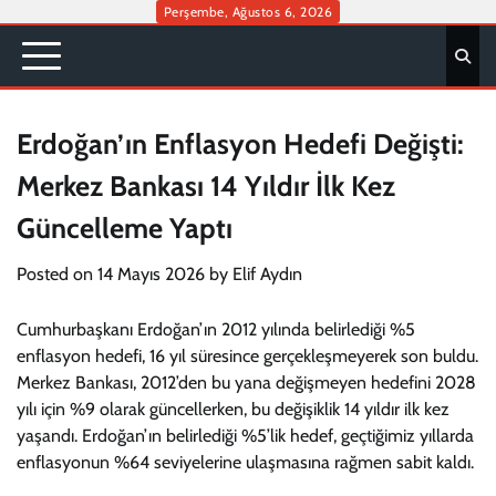
Skip
Perşembe, Ağustos 6, 2026
to
content
Erdoğan’ın Enflasyon Hedefi Değişti:
Merkez Bankası 14 Yıldır İlk Kez
Güncelleme Yaptı
Posted on
14 Mayıs 2026
by
Elif Aydın
Cumhurbaşkanı Erdoğan’ın 2012 yılında belirlediği %5
enflasyon hedefi, 16 yıl süresince gerçekleşmeyerek son buldu.
Merkez Bankası, 2012’den bu yana değişmeyen hedefini 2028
yılı için %9 olarak güncellerken, bu değişiklik 14 yıldır ilk kez
yaşandı. Erdoğan’ın belirlediği %5’lik hedef, geçtiğimiz yıllarda
enflasyonun %64 seviyelerine ulaşmasına rağmen sabit kaldı.