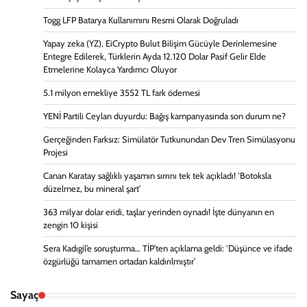
Togg LFP Batarya Kullanımını Resmi Olarak Doğruladı
Yapay zeka (YZ), EiCrypto Bulut Bilişim Gücüyle Derinlemesine
Entegre Edilerek, Türklerin Ayda 12.120 Dolar Pasif Gelir Elde
Etmelerine Kolayca Yardımcı Oluyor
5.1 milyon emekliye 3552 TL fark ödemesi
YENİ Partili Ceylan duyurdu: Bağış kampanyasında son durum ne?
Gerçeğinden Farksız: Simülatör Tutkunundan Dev Tren Simülasyonu
Projesi
Canan Karatay sağlıklı yaşamın sırrını tek tek açıkladı! ‘Botoksla
düzelmez, bu mineral şart’
363 milyar dolar eridi, taşlar yerinden oynadı! İşte dünyanın en
zengin 10 kişisi
Sera Kadıgil’e soruşturma… TİP’ten açıklama geldi: ‘Düşünce ve ifade
özgürlüğü tamamen ortadan kaldırılmıştır’
Sayaç