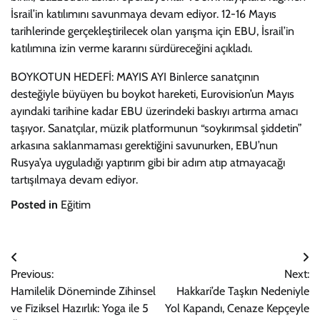
İsrail’in katılımını savunmaya devam ediyor. 12-16 Mayıs
tarihlerinde gerçekleştirilecek olan yarışma için EBU, İsrail’in
katılımına izin verme kararını sürdüreceğini açıkladı.
BOYKOTUN HEDEFİ: MAYIS AYI Binlerce sanatçının
desteğiyle büyüyen bu boykot hareketi, Eurovision’un Mayıs
ayındaki tarihine kadar EBU üzerindeki baskıyı artırma amacı
taşıyor. Sanatçılar, müzik platformunun “soykırımsal şiddetin”
arkasına saklanmaması gerektiğini savunurken, EBU’nun
Rusya’ya uyguladığı yaptırım gibi bir adım atıp atmayacağı
tartışılmaya devam ediyor.
Posted in
Eğitim
Yazı
Previous:
Next:
gezinmesi
Hamilelik Döneminde Zihinsel
Hakkari’de Taşkın Nedeniyle
ve Fiziksel Hazırlık: Yoga ile 5
Yol Kapandı, Cenaze Kepçeyle