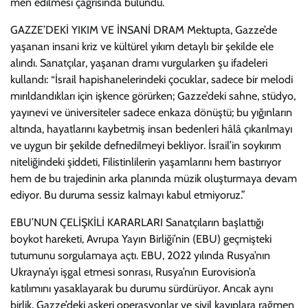
men edilmesi çağrısında bulundu.
GAZZE’DEKİ YIKIM VE İNSANİ DRAM Mektupta, Gazze’de
yaşanan insani kriz ve kültürel yıkım detaylı bir şekilde ele
alındı. Sanatçılar, yaşanan dramı vurgularken şu ifadeleri
kullandı: “İsrail hapishanelerindeki çocuklar, sadece bir melodi
mırıldandıkları için işkence görürken; Gazze’deki sahne, stüdyo,
yayınevi ve üniversiteler sadece enkaza dönüştü; bu yığınların
altında, hayatlarını kaybetmiş insan bedenleri hâlâ çıkarılmayı
ve uygun bir şekilde defnedilmeyi bekliyor. İsrail’in soykırım
niteliğindeki şiddeti, Filistinlilerin yaşamlarını hem bastırıyor
hem de bu trajedinin arka planında müzik oluşturmaya devam
ediyor. Bu duruma sessiz kalmayı kabul etmiyoruz.”
EBU’NUN ÇELİŞKİLİ KARARLARI Sanatçıların başlattığı
boykot hareketi, Avrupa Yayın Birliği’nin (EBU) geçmişteki
tutumunu sorgulamaya açtı. EBU, 2022 yılında Rusya’nın
Ukrayna’yı işgal etmesi sonrası, Rusya’nın Eurovision’a
katılımını yasaklayarak bu durumu sürdürüyor. Ancak aynı
birlik, Gazze’deki askeri operasyonlar ve sivil kayıplara rağmen