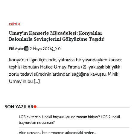
EĞITIM
Umay’ın Kanserle Mücadelesi: Konyalılar
Balonlarla Sevinçlerini Gökyüzüne Taşıdı!
Elif Aydın
0
2 Mayıs 2026
Konya’nın Ilgın ilçesinde, yalnızca bir yaşındayken kanser
teşhisi konulan Hatice Umay Fırtına (2), yaklaşık bir yıllık
zorlu tedavi sürecinin ardından sağlığına kavuştu. Minik
Umay’ın bu […]
SON YAZILAR
LGS ek tercih 1. nakil başvuruları ne zaman bitiyor? LGS 2. nakil
başvuruları ne zaman?
Altın uçuyor… İşte tırmanışın arkasındaki neden…