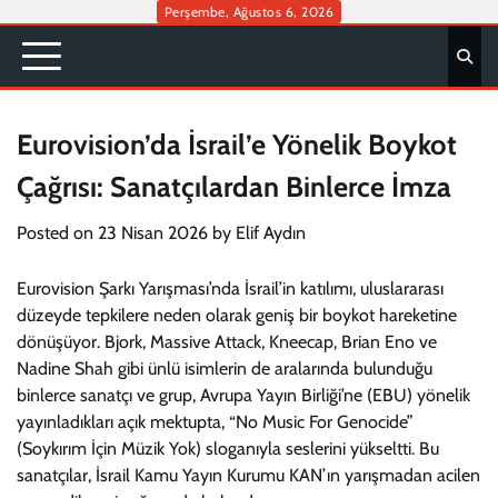
Skip
Perşembe, Ağustos 6, 2026
to
content
Eurovision’da İsrail’e Yönelik Boykot
Çağrısı: Sanatçılardan Binlerce İmza
Posted on
23 Nisan 2026
by
Elif Aydın
Eurovision Şarkı Yarışması’nda İsrail’in katılımı, uluslararası
düzeyde tepkilere neden olarak geniş bir boykot hareketine
dönüşüyor. Bjork, Massive Attack, Kneecap, Brian Eno ve
Nadine Shah gibi ünlü isimlerin de aralarında bulunduğu
binlerce sanatçı ve grup, Avrupa Yayın Birliği’ne (EBU) yönelik
yayınladıkları açık mektupta, “No Music For Genocide”
(Soykırım İçin Müzik Yok) sloganıyla seslerini yükseltti. Bu
sanatçılar, İsrail Kamu Yayın Kurumu KAN’ın yarışmadan acilen