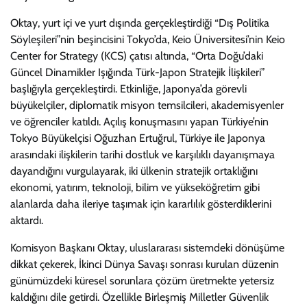
Oktay, yurt içi ve yurt dışında gerçekleştirdiği “Dış Politika
Söyleşileri”nin beşincisini Tokyo’da, Keio Üniversitesi’nin Keio
Center for Strategy (KCS) çatısı altında, “Orta Doğu’daki
Güncel Dinamikler Işığında Türk-Japon Stratejik İlişkileri”
başlığıyla gerçekleştirdi. Etkinliğe, Japonya’da görevli
büyükelçiler, diplomatik misyon temsilcileri, akademisyenler
ve öğrenciler katıldı. Açılış konuşmasını yapan Türkiye’nin
Tokyo Büyükelçisi Oğuzhan Ertuğrul, Türkiye ile Japonya
arasındaki ilişkilerin tarihi dostluk ve karşılıklı dayanışmaya
dayandığını vurgulayarak, iki ülkenin stratejik ortaklığını
ekonomi, yatırım, teknoloji, bilim ve yükseköğretim gibi
alanlarda daha ileriye taşımak için kararlılık gösterdiklerini
aktardı.
Komisyon Başkanı Oktay, uluslararası sistemdeki dönüşüme
dikkat çekerek, İkinci Dünya Savaşı sonrası kurulan düzenin
günümüzdeki küresel sorunlara çözüm üretmekte yetersiz
kaldığını dile getirdi. Özellikle Birleşmiş Milletler Güvenlik