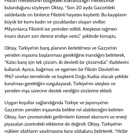
Filistin meselesinin bölgedeki istikrarsızlığın merkezinde
bulunduğunu söyleyen Oktay, “Son 20 ayda Gazze’deki
saldırılarda on binlerce Filistinli hayatını kaybetti. Bu kayıpların
büyük bir kısmı kadın ve çocuklardan oluşan siviller.
Milyonlarca Filistinli ise yerinden edildi. Ateşkese rağmen
insani durum son derece endişe verici.” şeklinde konuştu.
Oktay, Türkiye’nin barış planının ilerletilmesi ve Gazze’nin
yeniden inşasına başlanması gerektiğine inandığını belirterek,
“Kalıcı barış için tek çözüm, iki devletli bir çözümdür.” ifadelerini
kullandı. Ayrıca, bağımsız ve egemen bir Filistin Devleti’nin
1967 sınırları temelinde ve başkenti Doğu Kudüs olacak şekilde
kurulması gerektiğini vurgulayarak, Türkiye’nin ateşkes ve
yeniden inşa sürecine destek verdiğini sözlerine ekledi.
Uygun koşullar sağlandığında Türkiye ve Japonya’nın
Gazze’nin yeniden inşasında birlikte rol alabileceğini belirten
Oktay, İran çevresindeki gerilimlerin küresel ekonomi ve enerji
piyasaları üzerindeki etkilerine de değindi. Oktay, Türkiye’nin
nükleer silahların yayılmasına karşı olduğunu belirterek, “Hiçbir