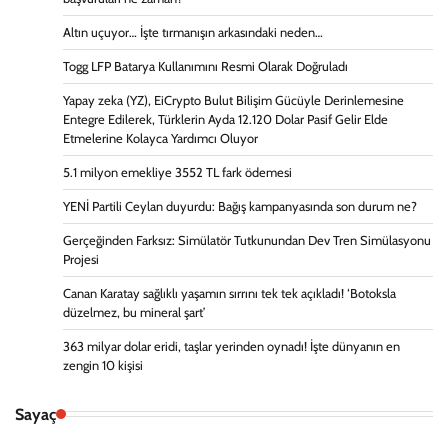
Altın uçuyor… İşte tırmanışın arkasındaki neden…
Togg LFP Batarya Kullanımını Resmi Olarak Doğruladı
Yapay zeka (YZ), EiCrypto Bulut Bilişim Gücüyle Derinlemesine
Entegre Edilerek, Türklerin Ayda 12.120 Dolar Pasif Gelir Elde
Etmelerine Kolayca Yardımcı Oluyor
5.1 milyon emekliye 3552 TL fark ödemesi
YENİ Partili Ceylan duyurdu: Bağış kampanyasında son durum ne?
Gerçeğinden Farksız: Simülatör Tutkunundan Dev Tren Simülasyonu
Projesi
Canan Karatay sağlıklı yaşamın sırrını tek tek açıkladı! ‘Botoksla
düzelmez, bu mineral şart’
363 milyar dolar eridi, taşlar yerinden oynadı! İşte dünyanın en
zengin 10 kişisi
Sayaç