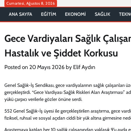
Skip
Cumartesi, Ağustos 8, 2026
to
ANA SAYFA
EĞİTİM
EKONOMİ
SAĞLIK
TEKN
content
Gece Vardiyaları Sağlık Çalışa
Hastalık ve Şiddet Korkusu
Posted on
20 Mayıs 2026
by
Elif Aydın
Genel Sağlık-İş Sendikası, gece vardiyalarının sağlık çalışanları 
gerçekleştirdi. “Gece Vardiyası Sağlık Riskleri Alan Araştırması” a
yükü çarpıcı verilerle gözler önüne serdi.
552 Genel Sağlık-İş üyesi ile gerçekleştirilen araştırma, gece vardi
fiziksel, ruhsal ve sosyal açıdan ciddi bir yük altına girmesine n
Araştırmaya katılan her 10 sağlık çalışanından yaklaşık 9’u ayda en