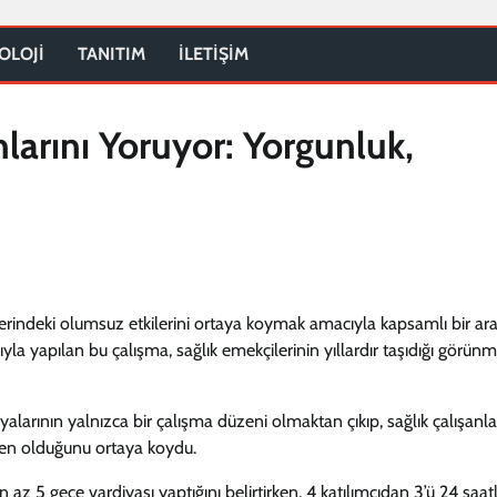
OLOJİ
TANITIM
İLETİŞİM
nlarını Yoruyor: Yorgunluk,
üzerindeki olumsuz etkilerini ortaya koymak amacıyla kapsamlı bir ar
dıyla yapılan bu çalışma, sağlık emekçilerinin yıllardır taşıdığı görü
yalarının yalnızca bir çalışma düzeni olmaktan çıkıp, sağlık çalışanla
eden olduğunu ortaya koydu.
 az 5 gece vardiyası yaptığını belirtirken, 4 katılımcıdan 3’ü 24 saatl