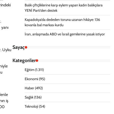
rindeki
Balık çiftçliklerine karşı eylem yapan kadın balıkçılara
YENİ Parti’den destek
Kapadokya’da dededen toruna uzanan hikâye: 136
.
kovanla bal markası kurdu
n yanı
İran, anlaşmada ABD ve İsrail gemilerine yasak istiyor
Sayaç
r. Uyku
Kategoriler
niyle
Eğitim
(1.311)
nu
Ekonomi
(95)
Haber
(492)
denle
Sağlık
(136)
nın iş
Teknoloji
(54)
:00