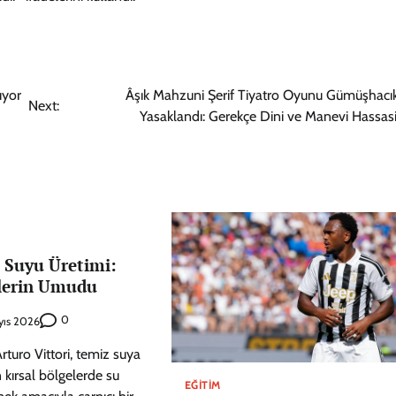
ıyor
Âşık Mahzuni Şerif Tiyatro Oyunu Gümüşhacı
Next:
Yasaklandı: Gerekçe Dini ve Manevi Hassasi
 Suyu Üretimi:
lerin Umudu
0
yıs 2026
rturo Vittori, temiz suya
 kırsal bölgelerde su
EĞITIM