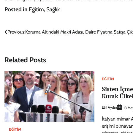
Posted in
Eğitim
,
Sağlık
Yazı
Previous:
Koruma Altındaki Makri Adası, Daire Fiyatına Satışa Çık
gezinmesi
Related Posts
EĞITIM
Sisten İçme
Kurak Ülke
Elif Aydın
13 Ma
İtalyan mimar A
erişimi olmayan
EĞITIM