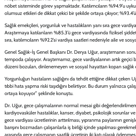
nöbet sisteminde görev yapmaktadır. Katılımcıların %94.9’u uyku bo
olumsuz etkileri de dikkat çekici bir şekilde ortaya çıkıyor; %93.4’ü 
Sağlık emekçileri, yorgunluk ve hastalıkların yanı sıra gece vardi
Araştırmaya katılanların %85.3’ü gece vardiyasında fiziksel şiddet
sıra, katılımcıların %92.2’si vardiya saatleri nedeniyle aile ve sosya
Genel Sağlık-İş Genel Başkanı Dr. Derya Uğur, araştırmanın sonuçla
tempoda çalışıyor. Araştırmamız, gece vardiyalarının artık geçici b
düzeni bozulan, dinlenemeyen ve sosyal hayattan kopan sağlık çalı
Yorgunluğun hastaların sağlığını da tehdit ettiğine dikkat çeken U
tıbbi hata yapma riski taşıdığını belirtiyor. Bu durum yalnızca ça
ortaya koyuyor” şeklinde konuştu.
Dr. Uğur, gece çalışmalarının normal mesai gibi değerlendirilmeme
kardiyovasküler hastalıklar, kanser, diyabet, psikolojik sorunlar 
gece vardiyası ücretlerinin arttırılması, yıpranma paylarının genişl
barışını bozmadan çalışanlarla iş birliği içinde yapılması gerekm
arasında gece çalışmanın saatlik ücretinin iki katı olarak ödenmesid