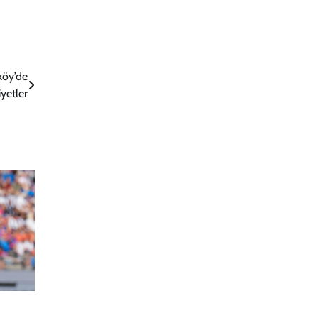
köy’de
yetler