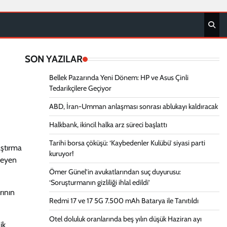
SON YAZILAR
Bellek Pazarında Yeni Dönem: HP ve Asus Çinli
Tedarikçilere Geçiyor
ABD, İran-Umman anlaşması sonrası ablukayı kaldıracak
Halkbank, ikincil halka arz süreci başlattı
Tarihi borsa çöküşü: ‘Kaybedenler Kulübü’ siyasi parti
aştırma
kuruyor!
nmeyen
Ömer Günel’in avukatlarından suç duyurusu:
‘Soruşturmanın gizliliği ihlal edildi’
rının
Redmi 17 ve 17 5G 7.500 mAh Batarya ile Tanıtıldı
Otel doluluk oranlarında beş yılın düşük Haziran ayı
ik