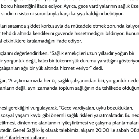
rcu hissettiğini ifade ediyor. Ayrıca, gece vardiyalarının sağlık üze
sindirim sistemi sorunlarıyla karşı karşıya kaldığını belirtiyor.
yaları sırasında şiddet korkusuyla da mücadele etmek zorunda kalıyor
 tehdidi altında kendilerini güvende hissetmediğini bildiriyor. Bunu
l etkinliklere katılamadığını ifade ediyor.
rını değerlendirirken, “Sağlık emekçileri uzun yıllardır yoğun bir
ir yorgunluk değil, kalıcı bir tükenmişlik durumu yarattığını gösteriyo
şanları ağır bir yük altında hizmet veriyor” dedi.
ğur, “Araştırmamızda her üç sağlık çalışanından biri, yorgunluk nede
lışanların değil, aynı zamanda toplum sağlığının da tehlikede olduğu
si gerektiğini vurgulayarak, “Gece vardiyaları, uyku bozuklukları,
ve sosyal yaşam kaybı gibi önemli sağlık riskleri yaratmaktadır. Bu ne
etilmesi, dinlenme alanlarının iyileştirilmesi ve çalışma planlamaları
ektedir. Genel Sağlık-İş olarak talebimiz, akşam 20:00 ile sabah 08
ir” ifadelerini kullandı.