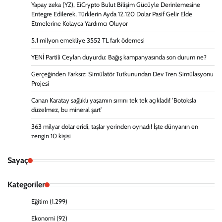
Yapay zeka (YZ), EiCrypto Bulut Bilişim Gücüyle Derinlemesine
Entegre Edilerek, Türklerin Ayda 12.120 Dolar Pasif Gelir Elde
Etmelerine Kolayca Yardımcı Oluyor
5.1 milyon emekliye 3552 TL fark ödemesi
YENİ Partili Ceylan duyurdu: Bağış kampanyasında son durum ne?
Gerçeğinden Farksız: Simülatör Tutkunundan Dev Tren Simülasyonu
Projesi
Canan Karatay sağlıklı yaşamın sırrını tek tek açıkladı! ‘Botoksla
düzelmez, bu mineral şart’
363 milyar dolar eridi, taşlar yerinden oynadı! İşte dünyanın en
zengin 10 kişisi
Sayaç
Kategoriler
Eğitim
(1.299)
Ekonomi
(92)