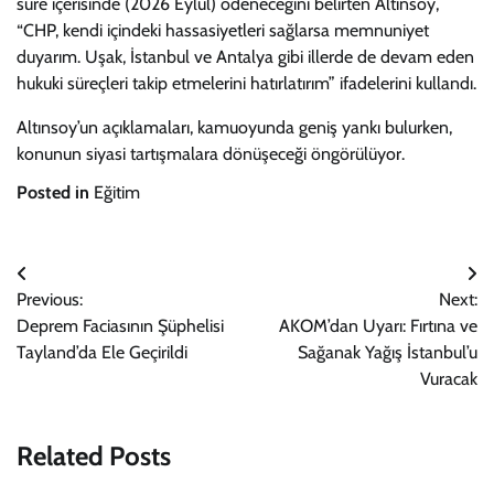
süre içerisinde (2026 Eylül) ödeneceğini belirten Altınsoy,
“CHP, kendi içindeki hassasiyetleri sağlarsa memnuniyet
duyarım. Uşak, İstanbul ve Antalya gibi illerde de devam eden
hukuki süreçleri takip etmelerini hatırlatırım” ifadelerini kullandı.
Altınsoy’un açıklamaları, kamuoyunda geniş yankı bulurken,
konunun siyasi tartışmalara dönüşeceği öngörülüyor.
Posted in
Eğitim
Yazı
Previous:
Next:
gezinmesi
Deprem Faciasının Şüphelisi
AKOM’dan Uyarı: Fırtına ve
Tayland’da Ele Geçirildi
Sağanak Yağış İstanbul’u
Vuracak
Related Posts