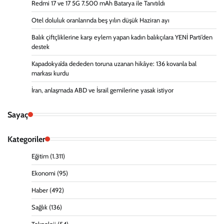
Redmi 17 ve 17 5G 7.500 mAh Batarya ile Tanıtıldı
Otel doluluk oranlarında beş yılın düşük Haziran ayı
Balık çiftçliklerine karşı eylem yapan kadın balıkçılara YENİ Parti’den
destek
Kapadokya’da dededen toruna uzanan hikâye: 136 kovanla bal
markası kurdu
İran, anlaşmada ABD ve İsrail gemilerine yasak istiyor
Sayaç
Kategoriler
Eğitim
(1.311)
Ekonomi
(95)
Haber
(492)
Sağlık
(136)