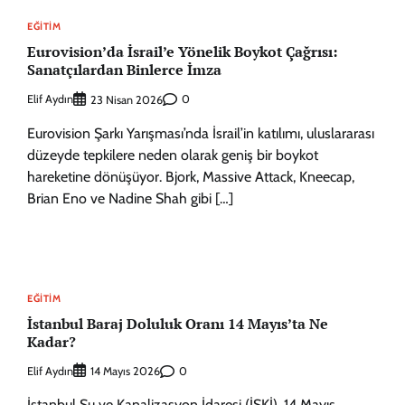
EĞITIM
Eurovision’da İsrail’e Yönelik Boykot Çağrısı:
Sanatçılardan Binlerce İmza
Elif Aydın
0
23 Nisan 2026
Eurovision Şarkı Yarışması’nda İsrail’in katılımı, uluslararası
düzeyde tepkilere neden olarak geniş bir boykot
hareketine dönüşüyor. Bjork, Massive Attack, Kneecap,
Brian Eno ve Nadine Shah gibi […]
EĞITIM
İstanbul Baraj Doluluk Oranı 14 Mayıs’ta Ne
Kadar?
Elif Aydın
0
14 Mayıs 2026
İstanbul Su ve Kanalizasyon İdaresi (İSKİ), 14 Mayıs