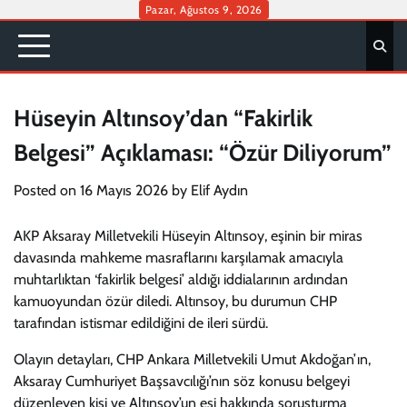
Skip
Pazar, Ağustos 9, 2026
to
content
Hüseyin Altınsoy’dan “Fakirlik
Belgesi” Açıklaması: “Özür Diliyorum”
Posted on
16 Mayıs 2026
by
Elif Aydın
AKP Aksaray Milletvekili Hüseyin Altınsoy, eşinin bir miras
davasında mahkeme masraflarını karşılamak amacıyla
muhtarlıktan ‘fakirlik belgesi’ aldığı iddialarının ardından
kamuoyundan özür diledi. Altınsoy, bu durumun CHP
tarafından istismar edildiğini de ileri sürdü.
Olayın detayları, CHP Ankara Milletvekili Umut Akdoğan’ın,
Aksaray Cumhuriyet Başsavcılığı’nın söz konusu belgeyi
düzenleyen kişi ve Altınsoy’un eşi hakkında soruşturma