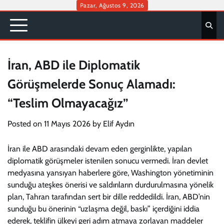
Skip
Pazar, Ağustos 9, 2026
to
content
İran, ABD ile Diplomatik
Görüşmelerde Sonuç Alamadı:
“Teslim Olmayacağız”
Posted on
11 Mayıs 2026
by
Elif Aydın
İran ile ABD arasındaki devam eden gerginlikte, yapılan
diplomatik görüşmeler istenilen sonucu vermedi. İran devlet
medyasına yansıyan haberlere göre, Washington yönetiminin
sunduğu ateşkes önerisi ve saldırıların durdurulmasına yönelik
plan, Tahran tarafından sert bir dille reddedildi. İran, ABD’nin
sunduğu bu önerinin “uzlaşma değil, baskı” içerdiğini iddia
ederek, teklifin ülkeyi geri adım atmaya zorlayan maddeler