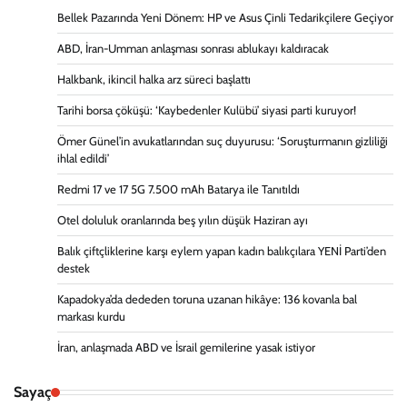
Bellek Pazarında Yeni Dönem: HP ve Asus Çinli Tedarikçilere Geçiyor
ABD, İran-Umman anlaşması sonrası ablukayı kaldıracak
Halkbank, ikincil halka arz süreci başlattı
Tarihi borsa çöküşü: ‘Kaybedenler Kulübü’ siyasi parti kuruyor!
Ömer Günel’in avukatlarından suç duyurusu: ‘Soruşturmanın gizliliği
ihlal edildi’
Redmi 17 ve 17 5G 7.500 mAh Batarya ile Tanıtıldı
Otel doluluk oranlarında beş yılın düşük Haziran ayı
Balık çiftçliklerine karşı eylem yapan kadın balıkçılara YENİ Parti’den
destek
Kapadokya’da dededen toruna uzanan hikâye: 136 kovanla bal
markası kurdu
İran, anlaşmada ABD ve İsrail gemilerine yasak istiyor
Sayaç