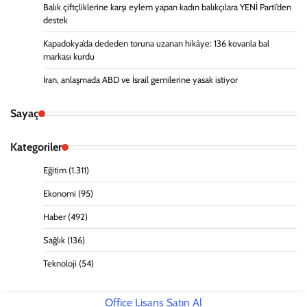
Balık çiftçliklerine karşı eylem yapan kadın balıkçılara YENİ Parti’den
destek
Kapadokya’da dededen toruna uzanan hikâye: 136 kovanla bal
markası kurdu
İran, anlaşmada ABD ve İsrail gemilerine yasak istiyor
Sayaç
Kategoriler
Eğitim
(1.311)
Ekonomi
(95)
Haber
(492)
Sağlık
(136)
Teknoloji
(54)
Office Lisans Satın Al