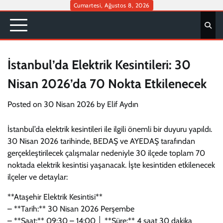
Skip
Cumartesi, Ağustos 8, 2026
to
content
İstanbul’da Elektrik Kesintileri: 30
Nisan 2026’da 70 Nokta Etkilenecek
Posted on
30 Nisan 2026
by
Elif Aydın
İstanbul’da elektrik kesintileri ile ilgili önemli bir duyuru yapıldı.
30 Nisan 2026 tarihinde, BEDAŞ ve AYEDAŞ tarafından
gerçekleştirilecek çalışmalar nedeniyle 30 ilçede toplam 70
noktada elektrik kesintisi yaşanacak. İşte kesintiden etkilenecek
ilçeler ve detaylar:
**Ataşehir Elektrik Kesintisi**
– **Tarih:** 30 Nisan 2026 Perşembe
– **Saat:** 09:30 – 14:00 │ **Süre:** 4 saat 30 dakika