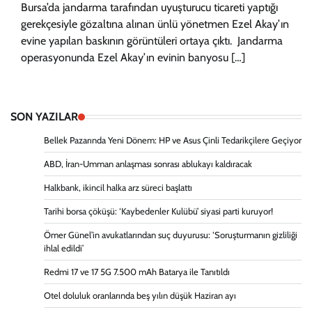
Bursa’da jandarma tarafından uyuşturucu ticareti yaptığı
gerekçesiyle gözaltına alınan ünlü yönetmen Ezel Akay’ın
evine yapılan baskının görüntüleri ortaya çıktı. Jandarma
operasyonunda Ezel Akay’ın evinin banyosu […]
SON YAZILAR
Bellek Pazarında Yeni Dönem: HP ve Asus Çinli Tedarikçilere Geçiyor
ABD, İran-Umman anlaşması sonrası ablukayı kaldıracak
Halkbank, ikincil halka arz süreci başlattı
Tarihi borsa çöküşü: ‘Kaybedenler Kulübü’ siyasi parti kuruyor!
Ömer Günel’in avukatlarından suç duyurusu: ‘Soruşturmanın gizliliği
ihlal edildi’
Redmi 17 ve 17 5G 7.500 mAh Batarya ile Tanıtıldı
Otel doluluk oranlarında beş yılın düşük Haziran ayı