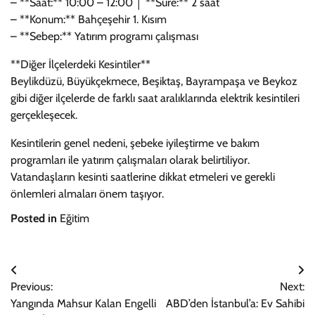
– **Saat:** 10:00 – 12:00 │ **Süre:** 2 saat
– **Konum:** Bahçeşehir 1. Kısım
– **Sebep:** Yatırım programı çalışması
**Diğer İlçelerdeki Kesintiler**
Beylikdüzü, Büyükçekmece, Beşiktaş, Bayrampaşa ve Beykoz
gibi diğer ilçelerde de farklı saat aralıklarında elektrik kesintileri
gerçekleşecek.
Kesintilerin genel nedeni, şebeke iyileştirme ve bakım
programları ile yatırım çalışmaları olarak belirtiliyor.
Vatandaşların kesinti saatlerine dikkat etmeleri ve gerekli
önlemleri almaları önem taşıyor.
Posted in
Eğitim
Yazı
Previous:
Next:
gezinmesi
Yangında Mahsur Kalan Engelli
ABD’den İstanbul’a: Ev Sahibi