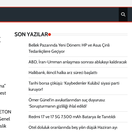
SON YAZILAR
k
Bellek Pazarında Yeni Dönem: HP ve Asus Çinli
Tedarikçilere Geçiyor
ABD, İran-Umman anlaşması sonrası ablukayı kaldıracak
Halkbank, ikincil halka arz süreci başlattı
Tarihi borsa çöküşü: ‘Kaybedenler Kulübü’ siyasi parti
nma”
kuruyor!
best
Ömer Günel’in avukatlarından suç duyurusu:
‘Soruşturmanın gizliliği ihlal edildi’
ZBETON
Redmi 17 ve 17 5G 7.500 mAh Batarya ile Tanıtıldı
Genel
slik
Otel doluluk oranlarında beş yılın düşük Haziran ayı