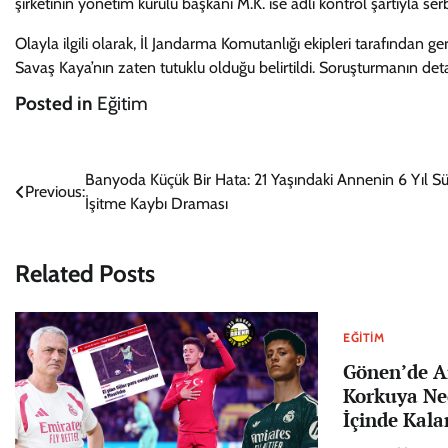
şirketinin yönetim kurulu başkanı M.K. ise adli kontrol şartıyla serb
Olayla ilgili olarak, İl Jandarma Komutanlığı ekipleri tarafından g
Savaş Kaya’nın zaten tutuklu olduğu belirtildi. Soruşturmanın det
Posted in
Eğitim
Yazı
Banyoda Küçük Bir Hata: 21 Yaşındaki Annenin 6 Yıl S
Previous:
İşitme Kaybı Draması
gezinmesi
Related Posts
EĞITIM
Gönen’de A
Korkuya Ne
İçinde Kala