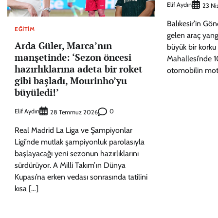
Elif Aydın
23 Ni
Balıkesir’in Gö
EĞITIM
gelen araç yangı
Arda Güler, Marca’nın
büyük bir korku 
manşetinde: ‘Sezon öncesi
Mahallesi’nde 1
hazırlıklarına adeta bir roket
otomobilin mot
gibi başladı, Mourinho’yu
büyüledi!’
Elif Aydın
0
28 Temmuz 2026
Real Madrid La Liga ve Şampiyonlar
Ligi’nde mutlak şampiyonluk parolasıyla
başlayacağı yeni sezonun hazırlıklarını
sürdürüyor. A Milli Takım’ın Dünya
Kupası’na erken vedası sonrasında tatilini
kısa […]