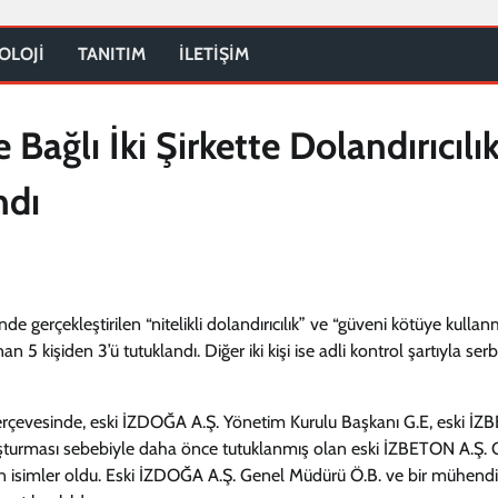
OLOJİ
TANITIM
İLETİŞİM
Bağlı İki Şirkette Dolandırıcılı
ndı
 gerçekleştirilen “nitelikli dolandırıcılık” ve “güveni kötüye kulla
 5 kişiden 3’ü tutuklandı. Diğer iki kişi ise adli kontrol şartıyla ser
çerçevesinde, eski İZDOĞA A.Ş. Yönetim Kurulu Başkanı G.E, eski İ
ruşturması sebebiyle daha önce tutuklanmış olan eski İZBETON A.Ş. 
en isimler oldu. Eski İZDOĞA A.Ş. Genel Müdürü Ö.B. ve bir mühendi