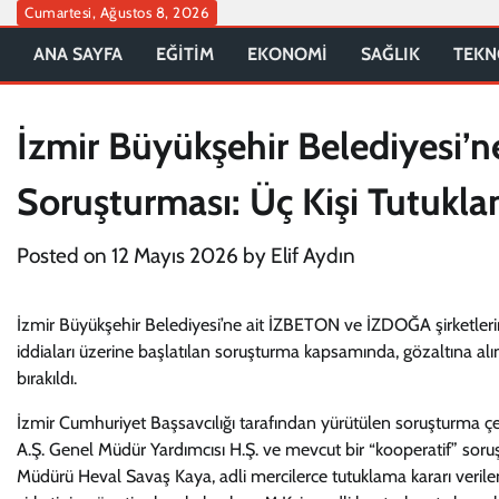
Skip
Cumartesi, Ağustos 8, 2026
to
ANA SAYFA
EĞİTİM
EKONOMİ
SAĞLIK
TEKN
content
İzmir Büyükşehir Belediyesi’ne 
Soruşturması: Üç Kişi Tutukla
Posted on
12 Mayıs 2026
by
Elif Aydın
İzmir Büyükşehir Belediyesi’ne ait İZBETON ve İZDOĞA şirketlerinde
iddiaları üzerine başlatılan soruşturma kapsamında, gözaltına alınan
bırakıldı.
İzmir Cumhuriyet Başsavcılığı tarafından yürütülen soruşturma 
A.Ş. Genel Müdür Yardımcısı H.Ş. ve mevcut bir “kooperatif” so
Müdürü Heval Savaş Kaya, adli mercilerce tutuklama kararı veril