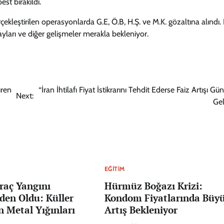
est bırakıldı.
erçekleştirilen operasyonlarda G.E, Ö.B, H.Ş. ve M.K. gözaltına alındı.
ayları ve diğer gelişmeler merakla bekleniyor.
üren
“İran İhtilafı Fiyat İstikrarını Tehdit Ederse Faiz Artışı 
Next:
Gel
EĞITIM
raç Yangını
Hürmüz Boğazı Krizi:
den Oldu: Küller
Kondom Fiyatlarında Büy
n Metal Yığınları
Artış Bekleniyor