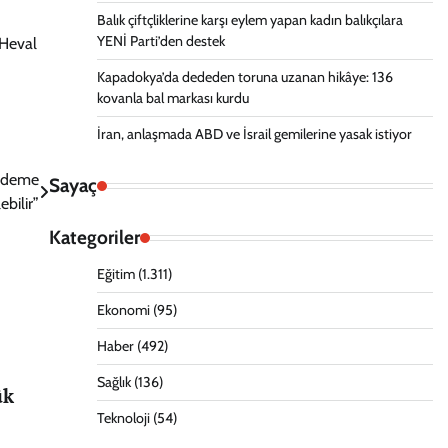
Balık çiftçliklerine karşı eylem yapan kadın balıkçılara
YENİ Parti’den destek
 Heval
Kapadokya’da dededen toruna uzanan hikâye: 136
kovanla bal markası kurdu
İran, anlaşmada ABD ve İsrail gemilerine yasak istiyor
Gündeme
Sayaç
ebilir”
Kategoriler
Eğitim
(1.311)
Ekonomi
(95)
Haber
(492)
Sağlık
(136)
ük
Teknoloji
(54)