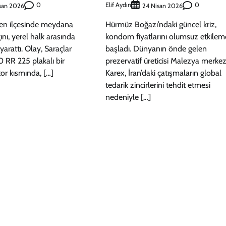
0
Elif Aydın
0
san 2026
24 Nisan 2026
nen ilçesinde meydana
Hürmüz Boğazı’ndaki güncel kriz,
nı, yerel halk arasında
kondom fiyatlarını olumsuz etkile
yarattı. Olay, Saraçlar
başladı. Dünyanın önde gelen
0 RR 225 plakalı bir
prezervatif üreticisi Malezya merkez
or kısmında, […]
Karex, İran’daki çatışmaların global
tedarik zincirlerini tehdit etmesi
nedeniyle […]