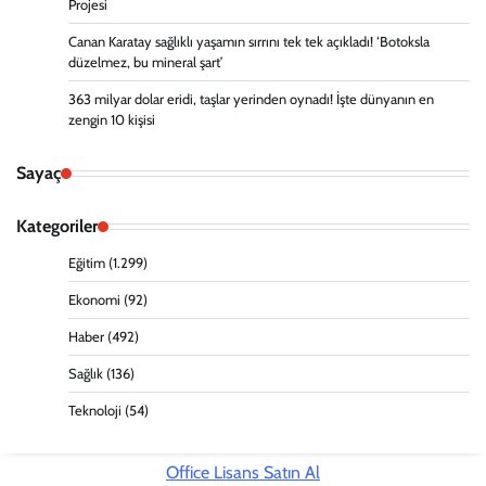
Projesi
Canan Karatay sağlıklı yaşamın sırrını tek tek açıkladı! ‘Botoksla
düzelmez, bu mineral şart’
363 milyar dolar eridi, taşlar yerinden oynadı! İşte dünyanın en
zengin 10 kişisi
Sayaç
Kategoriler
Eğitim
(1.299)
Ekonomi
(92)
Haber
(492)
Sağlık
(136)
Teknoloji
(54)
Office Lisans Satın Al