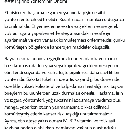
### Pişirme Yönteminin Önemi
Et pişirirken haşlama, ızgara veya fırında pişirme gibi
yöntemler tercih edilmelidir. Kızartmadan mümkün olduğunca
kaçınılmalıdır. Et yemeklerine ekstra yağ eklenmesine gerek
yoktur. Izgara yaparken et ile ateş arasındaki mesafe iyi
ayarlanmalı ve etin yanarak kömürleşmesi önlenmelidir; çünkü
kömürleşen bölgelerde kanserojen maddeler oluşabilir.
Bayram sofralarının vazgeçilmezlerinden olan kavurmanın
hazırlanmasında tereyağı veya kuyruk yağı eklenmesi yerine,
etin kendi suyunda ve kısık ateşte pişirilmesi daha sağlıklı bir
yöntemdir. Sakatat tüketiminde artış yaşandığı bu dönemde,
özellikle yüksek kolesterol ve kalp-damar hastalığı riski taşıyan
bireylerin bu ürünlerden uzak durmaları önerilir. Haşlama, fırın
ve ızgara yöntemleri, yağ tüketimini azaltmaya yardımcı olur.
Mangal yaparken etlerin yanmamasına dikkat edilmeli;
kömürleşmiş etlerin kanser riski taşıdığı unutulmamalıdır.
Ayrıca, etin ateşe yakın olması B1, B12 vitamini ve folik asit
kaybına neden olabilirken, damlayan yağların oluşturduğu