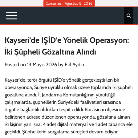
Skip
Cumartesi, Ağustos 8, 2026
to
content
Kayseri’de IŞİD’e Yönelik Operasyon:
İki Şüpheli Gözaltına Alındı
Posted on
13 Mayıs 2026
by
Elif Aydın
Kayseri’de, terör örgütü IŞİD’e yönelik gerçekleştirilen bir
operasyonda, Suriye uyruklu olmak üzere toplamda iki şüpheli
gözaltına alındı. İl Jandarma Komutanlığı’nın yürüttüğü
çalışmalarda, şüphelilerin Suriye’deki faaliyetleri sırasında
örgütle bağlantılı oldukları tespit edildi. Kocasinan ilçesinde
belirlenen adrese düzenlenen operasyonda, gözaltına alınan
iki kişinin yanı sıra, 4 adet dijital materyal ve 1 adet tabanca ele
geçirildi. Şüphelilerin sorgulama süreçleri devam ediyor.