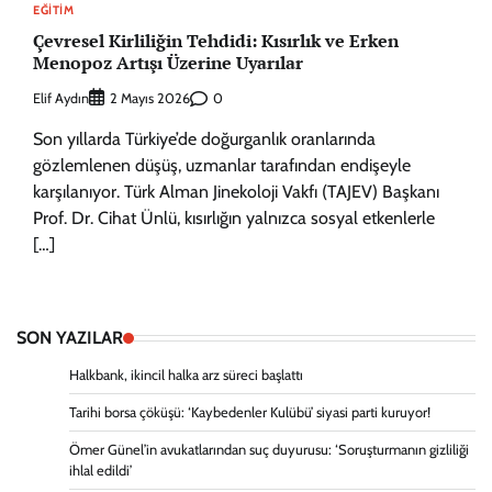
EĞITIM
Çevresel Kirliliğin Tehdidi: Kısırlık ve Erken
Menopoz Artışı Üzerine Uyarılar
Elif Aydın
0
2 Mayıs 2026
Son yıllarda Türkiye’de doğurganlık oranlarında
gözlemlenen düşüş, uzmanlar tarafından endişeyle
karşılanıyor. Türk Alman Jinekoloji Vakfı (TAJEV) Başkanı
Prof. Dr. Cihat Ünlü, kısırlığın yalnızca sosyal etkenlerle
[…]
SON YAZILAR
Halkbank, ikincil halka arz süreci başlattı
Tarihi borsa çöküşü: ‘Kaybedenler Kulübü’ siyasi parti kuruyor!
Ömer Günel’in avukatlarından suç duyurusu: ‘Soruşturmanın gizliliği
ihlal edildi’