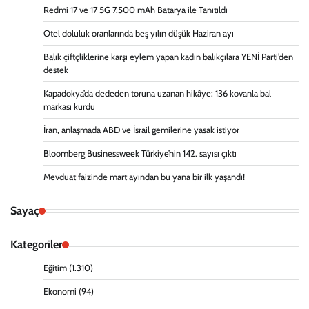
Redmi 17 ve 17 5G 7.500 mAh Batarya ile Tanıtıldı
Otel doluluk oranlarında beş yılın düşük Haziran ayı
Balık çiftçliklerine karşı eylem yapan kadın balıkçılara YENİ Parti’den
destek
Kapadokya’da dededen toruna uzanan hikâye: 136 kovanla bal
markası kurdu
İran, anlaşmada ABD ve İsrail gemilerine yasak istiyor
Bloomberg Businessweek Türkiye’nin 142. sayısı çıktı
Mevduat faizinde mart ayından bu yana bir ilk yaşandı!
Sayaç
Kategoriler
Eğitim
(1.310)
Ekonomi
(94)