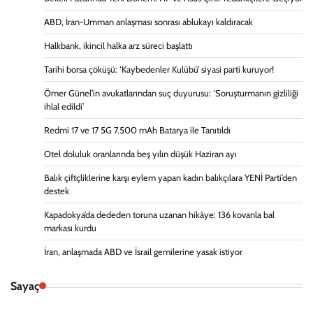
ABD, İran-Umman anlaşması sonrası ablukayı kaldıracak
Halkbank, ikincil halka arz süreci başlattı
Tarihi borsa çöküşü: ‘Kaybedenler Kulübü’ siyasi parti kuruyor!
Ömer Günel’in avukatlarından suç duyurusu: ‘Soruşturmanın gizliliği
ihlal edildi’
Redmi 17 ve 17 5G 7.500 mAh Batarya ile Tanıtıldı
Otel doluluk oranlarında beş yılın düşük Haziran ayı
Balık çiftçliklerine karşı eylem yapan kadın balıkçılara YENİ Parti’den
destek
Kapadokya’da dededen toruna uzanan hikâye: 136 kovanla bal
markası kurdu
İran, anlaşmada ABD ve İsrail gemilerine yasak istiyor
Sayaç