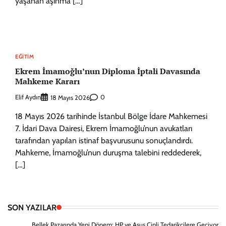
yaşanan aşınma […]
EĞITIM
Ekrem İmamoğlu’nun Diploma İptali Davasında
Mahkeme Kararı
Elif Aydın
0
18 Mayıs 2026
18 Mayıs 2026 tarihinde İstanbul Bölge İdare Mahkemesi
7. İdari Dava Dairesi, Ekrem İmamoğlu’nun avukatları
tarafından yapılan istinaf başvurusunu sonuçlandırdı.
Mahkeme, İmamoğlu’nun duruşma talebini reddederek,
[…]
SON YAZILAR
Bellek Pazarında Yeni Dönem: HP ve Asus Çinli Tedarikçilere Geçiyor