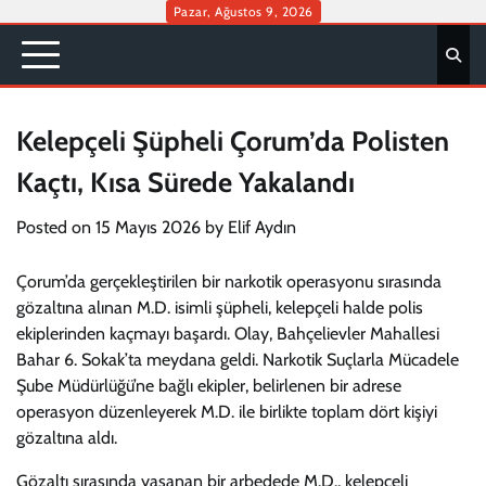
Skip
Pazar, Ağustos 9, 2026
to
content
Kelepçeli Şüpheli Çorum’da Polisten
Kaçtı, Kısa Sürede Yakalandı
Posted on
15 Mayıs 2026
by
Elif Aydın
Çorum’da gerçekleştirilen bir narkotik operasyonu sırasında
gözaltına alınan M.D. isimli şüpheli, kelepçeli halde polis
ekiplerinden kaçmayı başardı. Olay, Bahçelievler Mahallesi
Bahar 6. Sokak’ta meydana geldi. Narkotik Suçlarla Mücadele
Şube Müdürlüğü’ne bağlı ekipler, belirlenen bir adrese
operasyon düzenleyerek M.D. ile birlikte toplam dört kişiyi
gözaltına aldı.
Gözaltı sırasında yaşanan bir arbedede M.D., kelepçeli