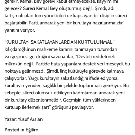
gerekir. Kemal Bey görevi kabul etmeyecekse, kayyım mı
gelecek? Süreci Kemal Bey oluşturmuş değil. Şimdi, adı
tartışmalı olan tüm yöneticileri de kapsayan bir disiplin süreci
başlatabilir. Parti, arınarak yeni bir kurultaya hazırlanmalıdır”
yanıtını veriyor.
‘KURULTAYI SAKATLAYANLARDAN KURTULUNMALI’
Kılıçdaroğlu’nun mahkeme kararını tanımayan tutumdan
vazgeçmesi gerektiğini savunanlar, “Devleti reddetmek
mümkün değil. Partide hata yapanlara destek verilmeseydi, bu
noktaya gelinmezdi. Şimdi, linç kültürüyle görevde kalmaya
çalışıyorlar. Yargı, kurultayın sakatlandığını ifade ediyorsa,
kurultayın yeniden sağlıklı bir şekilde toplanması gerekiyor. Bu
sebeple, süreci olumsuz etkileyen kadrolardan arınarak yeni
bir kurultay düzenlenmelidir. Geçmişin tüm yüklerinden
kurtulup ilerlemek şart” görüşünü paylaşıyor.
Yazar: Yusuf Arslan
Posted in
Eğitim