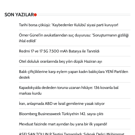
SON YAZILAR
Tarihi borsa çöküşü: ‘Kaybedenler Kulübü’ siyasi parti kuruyor!
Ömer Günel’in avukatlarından suç duyurusu: ‘Soruşturmanın gizliliği
ihlal edildi’
Redmi 17 ve 17 5G 7.500 mAh Batarya ile Tanıtıldı
Otel doluluk oranlarında beş yılın düşük Haziran ayı
Balık çiftçliklerine karşı eylem yapan kadın balıkçılara YENİ Parti’den
destek
Kapadokya’da dededen toruna uzanan hikâye: 136 kovanla bal
markası kurdu
İran, anlaşmada ABD ve İsrail gemilerine yasak istiyor
Bloomberg Businessweek Türkiye’nin 142. sayısı çıktı
Mevduat faizinde mart ayından bu yana bir ilk yaşandı!
ASELSAN TOLUN P Testini Tamamladı: Sığınak Delici Mühimmat