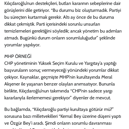
Kılıçdaroğlu’nun destekçileri, butlan kararının sebeplerine dair
görüşlerini dile getiriyor. “Bu durumu biz oluşturmadık. Partiyi
bu süreçten kurtarmak gerekir. Altı ay önce de bu duruma
dikkat çekmiştik. Parti içerisindeki sorunlu unsurları
temizlemeleri gerektiğini söyledik; ancak yönetim bu adımları
atmadı. Bugünkü durum onların sorumluluğudur” şeklinde
yorumlar yapılıyor.
MHP ÖRNEĞİ
CHP yönetiminin Yüksek Seçim Kurulu ve Yargıtay’a yaptığı
başvuruların sonuç vermeyeceği yönündeki yorumlar dikkat
çekiyor. Kaynaklar, geçmişte MHP’nin kurultayında Meral
Akşener ile yaşanan benzer olayları anımsatıyor. Bununla
birlikte, Kılıçdaroğlu’nun takımında “CHP’nin sadece yargı
kararlarıyla ilerlememesi gerekiyor” diyenler de mevcut.
Bu bağlamda, “Kılıçdaroğlu partiyi kurultaya götürür mü?”
sorusuna bazı milletvekilleri “Kemal Bey üzerine düşeni yaptı
ve Özgür Bey’i aradı. Şimdi onların sorumlu davranması