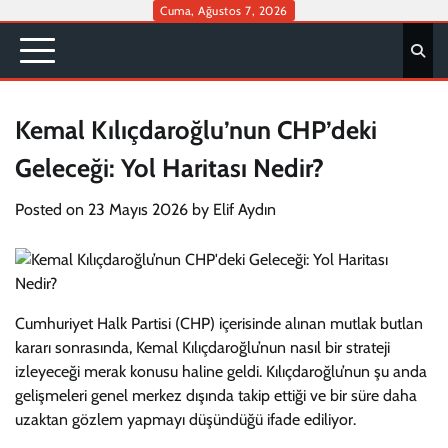
Skip
Cuma, Ağustos 7, 2026
to
content
Kemal Kılıçdaroğlu’nun CHP’deki
Geleceği: Yol Haritası Nedir?
Posted on
23 Mayıs 2026
by
Elif Aydın
Cumhuriyet Halk Partisi (CHP) içerisinde alınan mutlak butlan
kararı sonrasında, Kemal Kılıçdaroğlu’nun nasıl bir strateji
izleyeceği merak konusu haline geldi. Kılıçdaroğlu’nun şu anda
gelişmeleri genel merkez dışında takip ettiği ve bir süre daha
uzaktan gözlem yapmayı düşündüğü ifade ediliyor.