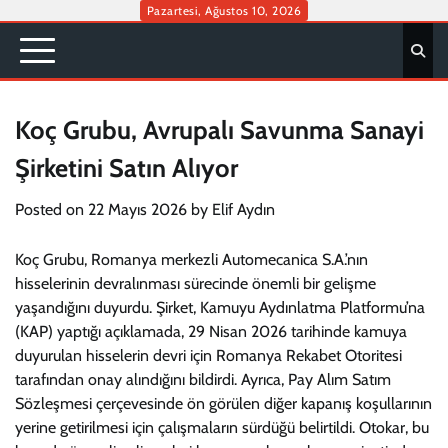
Skip
Pazartesi, Ağustos 10, 2026
to
content
Koç Grubu, Avrupalı Savunma Sanayi
Şirketini Satın Alıyor
Posted on
22 Mayıs 2026
by
Elif Aydın
Koç Grubu, Romanya merkezli Automecanica S.A.’nın
hisselerinin devralınması sürecinde önemli bir gelişme
yaşandığını duyurdu. Şirket, Kamuyu Aydınlatma Platformu’na
(KAP) yaptığı açıklamada, 29 Nisan 2026 tarihinde kamuya
duyurulan hisselerin devri için Romanya Rekabet Otoritesi
tarafından onay alındığını bildirdi. Ayrıca, Pay Alım Satım
Sözleşmesi çerçevesinde ön görülen diğer kapanış koşullarının
yerine getirilmesi için çalışmaların sürdüğü belirtildi. Otokar, bu