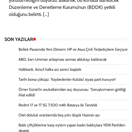
yürütülmediğini duyurdu. Bakanlık, bu konuda Bankacılık
Düzenleme ve Denetleme Kurumu’nun (BDDK) yetkili
olduğunu belirtti. […]
SON YAZILAR
Bellek Pazarında Yeni Dönem: HP ve Asus Çinli Tedarikçilere Geçiyor
ABD, İran-Umman anlaşması sonrası ablukayı kaldıracak
Halkbank, ikincil halka arz süreci başlattı
Tarihi borsa çöküşü: ‘Kaybedenler Kulübü’ siyasi parti kuruyor!
Ömer Günel’in avukatlarından suç duyurusu: ‘Soruşturmanın gizliliği
ihlal edildi’
Redmi 17 ve 17 5G 7.500 mAh Batarya ile Tanıtıldı
Otel doluluk oranlarında beş yılın düşük Haziran ayı
Balık çiftçliklerine karşı eylem yapan kadın balıkçılara YENİ Parti’den
destek