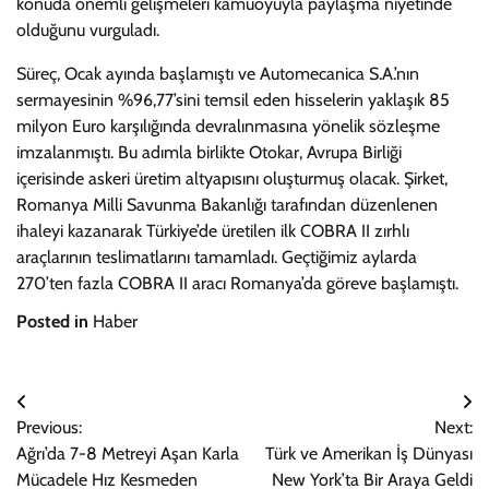
konuda önemli gelişmeleri kamuoyuyla paylaşma niyetinde
olduğunu vurguladı.
Süreç, Ocak ayında başlamıştı ve Automecanica S.A.’nın
sermayesinin %96,77’sini temsil eden hisselerin yaklaşık 85
milyon Euro karşılığında devralınmasına yönelik sözleşme
imzalanmıştı. Bu adımla birlikte Otokar, Avrupa Birliği
içerisinde askeri üretim altyapısını oluşturmuş olacak. Şirket,
Romanya Milli Savunma Bakanlığı tarafından düzenlenen
ihaleyi kazanarak Türkiye’de üretilen ilk COBRA II zırhlı
araçlarının teslimatlarını tamamladı. Geçtiğimiz aylarda
270’ten fazla COBRA II aracı Romanya’da göreve başlamıştı.
Posted in
Haber
Yazı
Previous:
Next:
gezinmesi
Ağrı’da 7-8 Metreyi Aşan Karla
Türk ve Amerikan İş Dünyası
Mücadele Hız Kesmeden
New York’ta Bir Araya Geldi