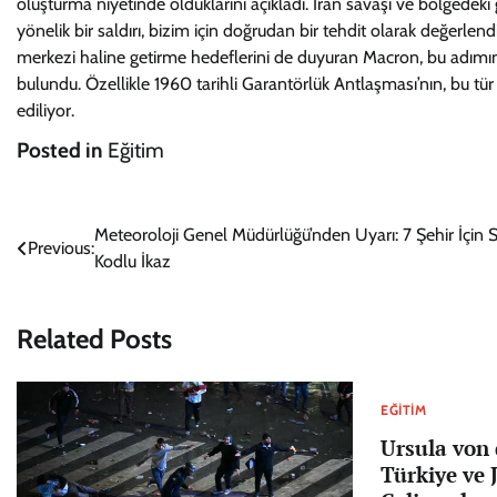
oluşturma niyetinde olduklarını açıkladı. İran savaşı ve bölgedeki 
yönelik bir saldırı, bizim için doğrudan bir tehdit olarak değerlen
merkezi haline getirme hedeflerini de duyuran Macron, bu adımın 
bulundu. Özellikle 1960 tarihli Garantörlük Antlaşması’nın, bu tür
ediliyor.
Posted in
Eğitim
Yazı
Meteoroloji Genel Müdürlüğü’nden Uyarı: 7 Şehir İçin S
Previous:
Kodlu İkaz
gezinmesi
Related Posts
EĞITIM
Ursula von
Türkiye ve 