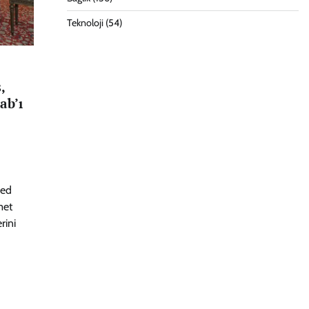
Teknoloji
(54)
,
ab’ı
med
met
rini