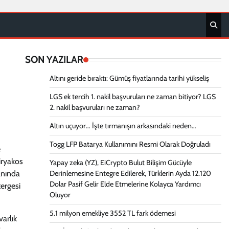
SON YAZILAR
Altını geride bıraktı: Gümüş fiyatlarında tarihi yükseliş
LGS ek tercih 1. nakil başvuruları ne zaman bitiyor? LGS
2. nakil başvuruları ne zaman?
Altın uçuyor… İşte tırmanışın arkasındaki neden…
Togg LFP Batarya Kullanımını Resmi Olarak Doğruladı
e
iryakos
Yapay zeka (YZ), EiCrypto Bulut Bilişim Gücüyle
yanında
Derinlemesine Entegre Edilerek, Türklerin Ayda 12.120
Dolar Pasif Gelir Elde Etmelerine Kolayca Yardımcı
tergesi
Oluyor
5.1 milyon emekliye 3552 TL fark ödemesi
arlık