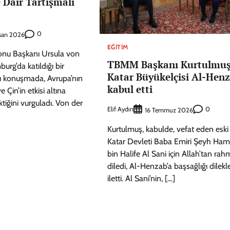
 Dair Tartışmalı
0
san 2026
EĞITIM
nu Başkanı Ursula von
TBMM Başkanı Kurtulmuş
urg’da katıldığı bir
Katar Büyükelçisi Al-Henz
ığı konuşmada, Avrupa’nın
kabul etti
 Çin’in etkisi altına
tiğini vurguladı. Von der
Elif Aydın
0
16 Temmuz 2026
Kurtulmuş, kabulde, vefat eden eski
Katar Devleti Baba Emiri Şeyh Ha
bin Halife Al Sani için Allah’tan rah
diledi, Al-Henzab’a başsağlığı dilekle
iletti. Al Sani’nin, […]