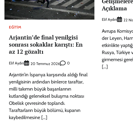
Gelişmelere
Açıklama
Elif Aydın
22 Ni
EĞITIM
Avrupa Komisyo
Arjantin’de final yenilgisi
der Leyen, Hamb
sonrası sokaklar karıştı: En
etkinlikte yapt
az 12 gözaltı
Rusya, Türkiye ve
girmemesi gerek
Elif Aydın
0
20 Temmuz 2026
[…]
Arjantin’in İspanya karşısında aldığı final
yenilgisinin ardından binlerce taraftar,
milli takımın büyük başarılarının
kutlandığı geleneksel buluşma noktası
Obelisk çevresinde toplandı.
Taraftarların büyük bölümü, kupanın
kaybedilmesine […]