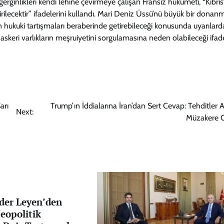
gerginlikleri kendi lehine çevirmeye çalışan Fransız hükümeti, “Kıbrıs
dirilecektir” ifadelerini kullandı. Mari Deniz Üssü’nü büyük bir donan
hukuki tartışmaları beraberinde getirebileceği konusunda uyarılard
 askeri varlıkların meşruiyetini sorgulamasına neden olabileceği ifad
arı
Trump’ın İddialarına İran’dan Sert Cevap: Tehditler A
Next:
Müzakere 
 der Leyen’den
Jeopolitik