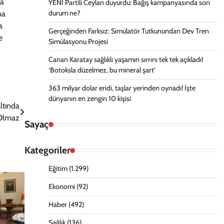
’a
YENİ Partili Ceylan duyurdu: Bağış kampanyasında son
durum ne?
ma
a
Gerçeğinden Farksız: Simülatör Tutkunundan Dev Tren
e
Simülasyonu Projesi
Canan Karatay sağlıklı yaşamın sırrını tek tek açıkladı!
‘Botoksla düzelmez, bu mineral şart’
363 milyar dolar eridi, taşlar yerinden oynadı! İşte
dünyanın en zengin 10 kişisi
ltında
Olmaz
Sayaç
Kategoriler
Eğitim
(1.299)
Ekonomi
(92)
Haber
(492)
Sağlık
(136)