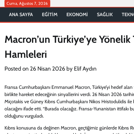
Skip
Cuma, Ağustos 7, 2026
to
ANA SAYFA
EĞİTİM
EKONOMİ
SAĞLIK
TEKN
content
Macron’un Türkiye’ye Yönelik T
Hamleleri
Posted on
26 Nisan 2026
by
Elif Aydın
Fransa Cumhurbaşkanı Emmanuel Macron, Türkiye’yi hedef alan t
birlikte hareket edeceğinin sinyallerini verdi. 26 Nisan 2026 tar
Miçotakis ve Güney Kıbrıs Cumhurbaşkanı Nikos Hristodulidis ile bir
olacağını ifade etti. “Burada olacağız. Fransa-Yunanistan ittifak
olduğunu vurguladı.
Kıbrıs konusuna da değinen Macron, geçtiğimiz günlerde Kıbrıs R