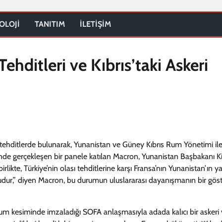
OLOJİ
TANITIM
İLETİŞİM
ehditleri ve Kıbrıs’taki Askeri
ehditlerde bulunarak, Yunanistan ve Güney Kıbrıs Rum Yönetimi il
ihinde gerçekleşen bir panele katılan Macron, Yunanistan Başbakanı K
likte, Türkiye’nin olası tehditlerine karşı Fransa’nın Yunanistan’ın 
ı budur,” diyen Macron, bu durumun uluslararası dayanışmanın bir gös
um kesiminde imzaladığı SOFA anlaşmasıyla adada kalıcı bir askeri v