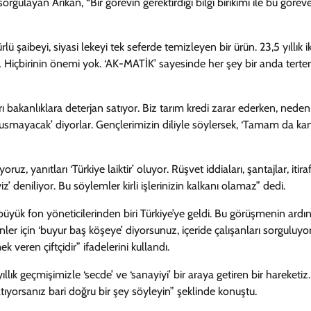
ayan Arıkan, “Bir görevin gerektirdiği bilgi birikimi ile bu görev
 şaibeyi, siyasi lekeyi tek seferde temizleyen bir ürün. 23,5 yıllık ik
arı… Hiçbirinin önemi yok. ‘AK-MATİK’ sayesinde her şey bir anda tert
ı bakanlıklara deterjan satıyor. Biz tarım kredi zarar ederken, neden
 susmayacak’ diyorlar. Gençlerimizin diliyle söylersek, ‘Tamam da ka
z, yanıtları ‘Türkiye laiktir’ oluyor. Rüşvet iddiaları, şantajlar, itiraf
’ deniliyor. Bu söylemler kirli işlerinizin kalkanı olamaz” dedi.
büyük fon yöneticilerinden biri Türkiye’ye geldi. Bu görüşmenin ard
nler için ‘buyur baş köşeye’ diyorsunuz, içeride çalışanları sorguluyo
 veren çiftçidir” ifadelerini kullandı.
llık geçmişimizle ‘secde’ ve ‘sanayiyi’ bir araya getiren bir hareketiz
 atıyorsanız bari doğru bir şey söyleyin” şeklinde konuştu.