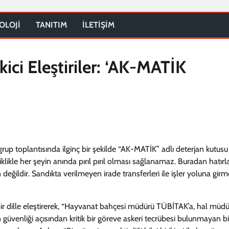
OLOJİ
TANITIM
İLETİŞİM
ci Eleştiriler: ‘AK-MATİK
rup toplantısında ilginç bir şekilde “AK-MATİK” adlı deterjan kutusu 
klikle her şeyin anında pırıl pırıl olması sağlanamaz. Buradan hatır
eğildir. Sandıkta verilmeyen irade transferleri ile işler yoluna girm
ir dille eleştirerek, “Hayvanat bahçesi müdürü TÜBİTAK’a, hal müd
güvenliği açısından kritik bir göreve askeri tecrübesi bulunmayan bi