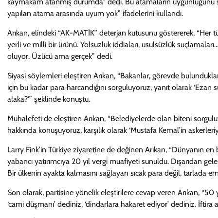
kaymakam atanmış durumda” dedi. Bu atamaların uygunluğunu sorgul
yapılan atama arasında uyum yok” ifadelerini kullandı.
Arıkan, elindeki “AK-MATİK” deterjan kutusunu göstererek, “Her türlü
yerli ve milli bir ürünü. Yolsuzluk iddiaları, usulsüzlük suçlamal
oluyor. Üzücü ama gerçek” dedi.
Siyasi söylemleri eleştiren Arıkan, “Bakanlar, görevde bulunduklar
için bu kadar para harcandığını sorguluyoruz, yanıt olarak ‘Ezan
alaka?'” şeklinde konuştu.
Muhalefeti de eleştiren Arıkan, “Belediyelerde olan biteni sorguluyoru
hakkında konuşuyoruz, karşılık olarak ‘Mustafa Kemal’in askerleriyiz
Larry Fink’in Türkiye ziyaretine de değinen Arıkan, “Dünyanın en 
yabancı yatırımcıya 20 yıl vergi muafiyeti sunuldu. Dışarıdan gele
Bir ülkenin ayakta kalmasını sağlayan sıcak para değil, tarlada emek
Son olarak, partisine yönelik eleştirilere cevap veren Arıkan, “50 yı
‘cami düşmanı’ dediniz, ‘dindarlara hakaret ediyor’ dediniz. İftira