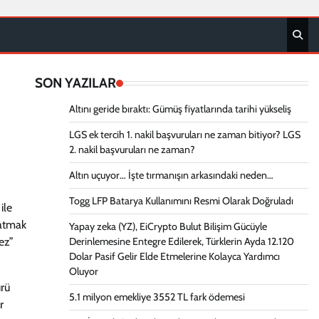
SON YAZILAR
Altını geride bıraktı: Gümüş fiyatlarında tarihi yükseliş
LGS ek tercih 1. nakil başvuruları ne zaman bitiyor? LGS
2. nakil başvuruları ne zaman?
Altın uçuyor… İşte tırmanışın arkasındaki neden…
Togg LFP Batarya Kullanımını Resmi Olarak Doğruladı
ile
latmak
Yapay zeka (YZ), EiCrypto Bulut Bilişim Gücüyle
ez”
Derinlemesine Entegre Edilerek, Türklerin Ayda 12.120
Dolar Pasif Gelir Elde Etmelerine Kolayca Yardımcı
Oluyor
ürü
5.1 milyon emekliye 3552 TL fark ödemesi
r