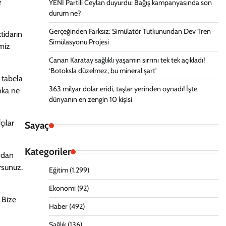
e
YENİ Partili Ceylan duyurdu: Bağış kampanyasında son
durum ne?
Gerçeğinden Farksız: Simülatör Tutkunundan Dev Tren
tidarın
Simülasyonu Projesi
emiz
Canan Karatay sağlıklı yaşamın sırrını tek tek açıkladı!
‘Botoksla düzelmez, bu mineral şart’
 tabela
363 milyar dolar eridi, taşlar yerinden oynadı! İşte
nka ne
dünyanın en zengin 10 kişisi
çılar
Sayaç
Kategoriler
ından
rsunuz.
Eğitim
(1.299)
Ekonomi
(92)
. Bize
Haber
(492)
Sağlık
(136)