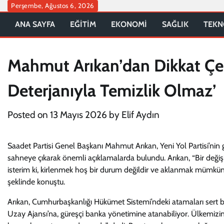
Skip
Perşembe, Ağustos 6, 2026
to
ANA SAYFA
EĞİTİM
EKONOMİ
SAĞLIK
TEKN
content
Mahmut Arıkan’dan Dikkat Çeki
Deterjanıyla Temizlik Olmaz’
Posted on
13 Mayıs 2026
by
Elif Aydın
Saadet Partisi Genel Başkanı Mahmut Arıkan, Yeni Yol Partisi’nin g
sahneye çıkarak önemli açıklamalarda bulundu. Arıkan, “Bir değişi
isterim ki, kirlenmek hoş bir durum değildir ve aklanmak mümkün d
şeklinde konuştu.
Arıkan, Cumhurbaşkanlığı Hükümet Sistemi’ndeki atamaları sert b
Uzay Ajansı’na, güreşçi banka yönetimine atanabiliyor. Ülkemizin 