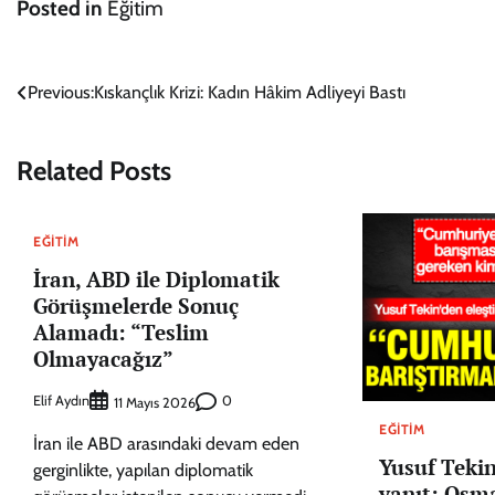
Posted in
Eğitim
Yazı
Previous:
Kıskançlık Krizi: Kadın Hâkim Adliyeyi Bastı
gezinmesi
Related Posts
EĞITIM
İran, ABD ile Diplomatik
Görüşmelerde Sonuç
Alamadı: “Teslim
Olmayacağız”
Elif Aydın
0
11 Mayıs 2026
EĞITIM
İran ile ABD arasındaki devam eden
Yusuf Tekin
gerginlikte, yapılan diplomatik
yanıt: Osma