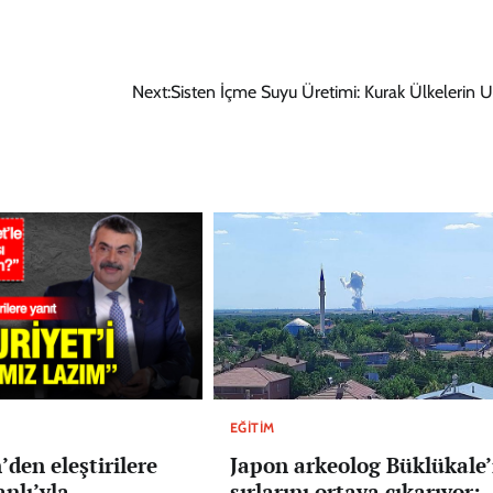
Next:
Sisten İçme Suyu Üretimi: Kurak Ülkelerin
EĞITIM
Japon arkeolog Büklükale’
’den eleştirilere
sırlarını ortaya çıkarıyor:
nlı’yla