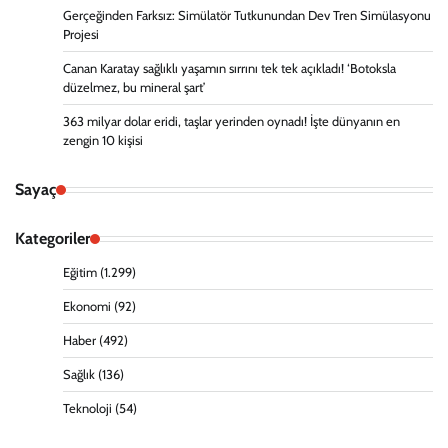
Gerçeğinden Farksız: Simülatör Tutkunundan Dev Tren Simülasyonu
Projesi
Canan Karatay sağlıklı yaşamın sırrını tek tek açıkladı! ‘Botoksla
düzelmez, bu mineral şart’
363 milyar dolar eridi, taşlar yerinden oynadı! İşte dünyanın en
zengin 10 kişisi
Sayaç
Kategoriler
Eğitim
(1.299)
Ekonomi
(92)
Haber
(492)
Sağlık
(136)
Teknoloji
(54)