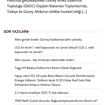
Parkı’nda gerçekleştirilen Güney Afrika Kalkınma
Topluluğu (SADC) Dışişleri Bakanları Toplantısı’nda,
Türkiye ile Güney Afrika’nın birlikte hareket ettiği […]
SON YAZILAR
Altını geride bıraktı: Gümüş fiyatlarında tarihi yükseliş
LGS ek tercih 1. nakil başvuruları ne zaman bitiyor? LGS 2. nakil
başvuruları ne zaman?
Altın uçuyor… İşte tırmanışın arkasındaki neden…
Togg LFP Batarya Kullanımını Resmi Olarak Doğruladı
Yapay zeka (YZ), EiCrypto Bulut Bilişim Gücüyle Derinlemesine
Entegre Edilerek, Türklerin Ayda 12.120 Dolar Pasif Gelir Elde
Etmelerine Kolayca Yardımcı Oluyor
5.1 milyon emekliye 3552 TL fark ödemesi
YENİ Partili Ceylan duyurdu: Bağış kampanyasında son durum ne?