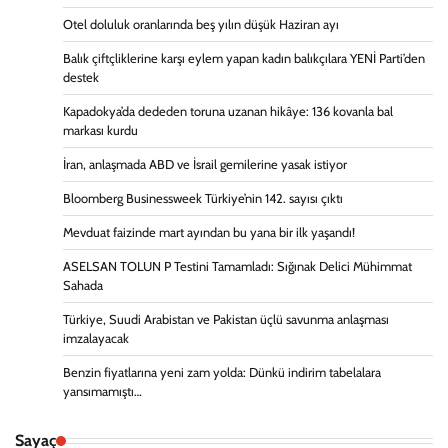
Otel doluluk oranlarında beş yılın düşük Haziran ayı
Balık çiftçliklerine karşı eylem yapan kadın balıkçılara YENİ Parti’den
destek
Kapadokya’da dededen toruna uzanan hikâye: 136 kovanla bal
markası kurdu
İran, anlaşmada ABD ve İsrail gemilerine yasak istiyor
Bloomberg Businessweek Türkiye’nin 142. sayısı çıktı
Mevduat faizinde mart ayından bu yana bir ilk yaşandı!
ASELSAN TOLUN P Testini Tamamladı: Sığınak Delici Mühimmat
Sahada
Türkiye, Suudi Arabistan ve Pakistan üçlü savunma anlaşması
imzalayacak
Benzin fiyatlarına yeni zam yolda: Dünkü indirim tabelalara
yansımamıştı…
Sayaç