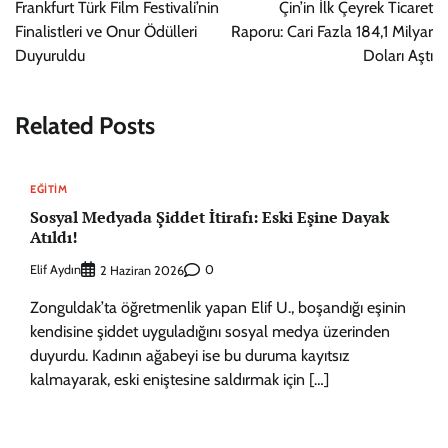
gezinmesi
Frankfurt Türk Film Festivali’nin
Çin’in İlk Çeyrek Ticaret
Finalistleri ve Onur Ödülleri
Raporu: Cari Fazla 184,1 Milyar
Duyuruldu
Doları Aştı
Related Posts
EĞITIM
Sosyal Medyada Şiddet İtirafı: Eski Eşine Dayak
Atıldı!
Elif Aydın
0
2 Haziran 2026
Zonguldak’ta öğretmenlik yapan Elif U., boşandığı eşinin
kendisine şiddet uyguladığını sosyal medya üzerinden
duyurdu. Kadının ağabeyi ise bu duruma kayıtsız
kalmayarak, eski eniştesine saldırmak için […]