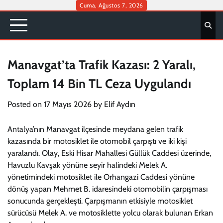
Skip
Cuma, Ağustos 7, 2026
to
content
Manavgat’ta Trafik Kazası: 2 Yaralı,
Toplam 14 Bin TL Ceza Uygulandı
Posted on
17 Mayıs 2026
by
Elif Aydın
Antalya’nın Manavgat ilçesinde meydana gelen trafik
kazasında bir motosiklet ile otomobil çarpıştı ve iki kişi
yaralandı. Olay, Eski Hisar Mahallesi Güllük Caddesi üzerinde,
Havuzlu Kavşak yönüne seyir halindeki Melek A.
yönetimindeki motosiklet ile Orhangazi Caddesi yönüne
dönüş yapan Mehmet B. idaresindeki otomobilin çarpışması
sonucunda gerçekleşti. Çarpışmanın etkisiyle motosiklet
sürücüsü Melek A. ve motosiklette yolcu olarak bulunan Erkan