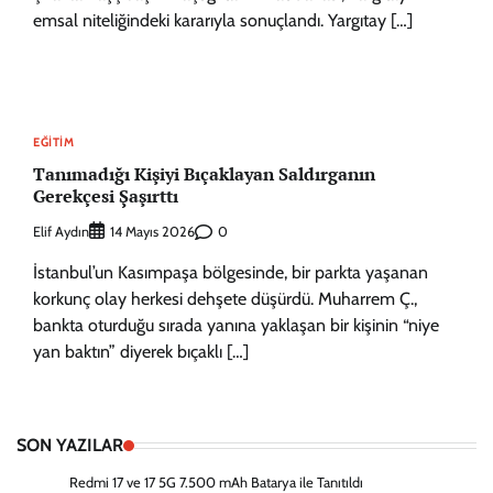
emsal niteliğindeki kararıyla sonuçlandı. Yargıtay […]
EĞITIM
Tanımadığı Kişiyi Bıçaklayan Saldırganın
Gerekçesi Şaşırttı
Elif Aydın
0
14 Mayıs 2026
İstanbul’un Kasımpaşa bölgesinde, bir parkta yaşanan
korkunç olay herkesi dehşete düşürdü. Muharrem Ç.,
bankta oturduğu sırada yanına yaklaşan bir kişinin “niye
yan baktın” diyerek bıçaklı […]
SON YAZILAR
Redmi 17 ve 17 5G 7.500 mAh Batarya ile Tanıtıldı