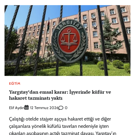
EĞITIM
Yargıtay’dan emsal karar: İşyerinde küfür ve
hakaret tazminatı yaktı
Elif Aydın
0
12 Temmuz 2026
Çalıştığı otelde stajyer aşçıya hakaret ettiği ve diğer
çalışanlara yönelik küfürlü tavırları nedeniyle işten
çıkarılan aşçıbaşının açtığı tazminat davası, Yargıtay’ın