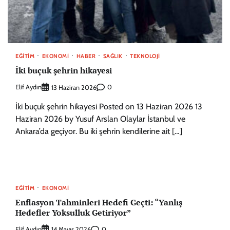
EĞITIM
EKONOMI
HABER
SAĞLIK
TEKNOLOJI
İki buçuk şehrin hikayesi
Elif Aydın
0
13 Haziran 2026
İki buçuk şehrin hikayesi Posted on 13 Haziran 2026 13
Haziran 2026 by Yusuf Arslan Olaylar İstanbul ve
Ankara’da geçiyor. Bu iki şehrin kendilerine ait […]
EĞITIM
EKONOMI
Enflasyon Tahminleri Hedefi Geçti: “Yanlış
Hedefler Yoksulluk Getiriyor”
Elif Aydın
0
14 Mayıs 2026