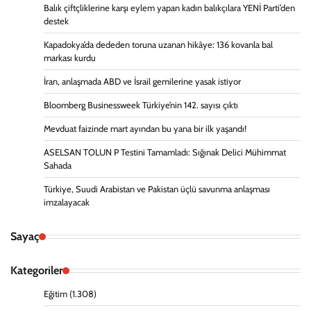
Balık çiftçliklerine karşı eylem yapan kadın balıkçılara YENİ Parti’den
destek
Kapadokya’da dededen toruna uzanan hikâye: 136 kovanla bal
markası kurdu
İran, anlaşmada ABD ve İsrail gemilerine yasak istiyor
Bloomberg Businessweek Türkiye’nin 142. sayısı çıktı
Mevduat faizinde mart ayından bu yana bir ilk yaşandı!
ASELSAN TOLUN P Testini Tamamladı: Sığınak Delici Mühimmat
Sahada
Türkiye, Suudi Arabistan ve Pakistan üçlü savunma anlaşması
imzalayacak
Sayaç
Kategoriler
Eğitim
(1.308)