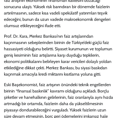
faiz artışının ekonominin finansman kalitesini bozacağı
sonucuna ulaştı. Yüksek risk barındıran bir dönemde faizlerin
artırılmasının, sadece kısa vadeli spekülatif yatırımları teşvik
edeceğini, bunun da uzun vadede makroekonomik dengeleri
olumsuz etkileyeceğini ifade etti.
Prof. Dr. Kara, Merkez Bankası’nın faiz artışlarından
kaçınmasının sebeplerinden birinin de Türkiye’deki güçlü faiz
hassasiyeti olduğunu belirtti. Siyaset kurumunun ve toplumun
geniş kesiminin faiz artışlarına karşı duyduğu tepkilerin,
ekonomi politikalarını belirleyen karar vericileri dolaylı yoldan
etkilediğine dikkat çekti. Merkez Bankası, bu siyasi baskıdan
kaçınmak amacıyla kredi miktarını kısıtlama yoluna gitti.
Eski Başekonomist, faiz artışının önündeki teknik engellerden
birinin “finansal baskınlık” kavramı olduğunu açıkladı. Borçlu
şirketler ve hanehalkının gelirlerinin, faiz oranlarıyla aynı hızda
artmadığı bir ortamda, faizlerin daha da yükseltilmesinin
piyasayı dondurabileceğini vurguladı. Yüksek faizlerin uzun
süre devam etmesinin, borç geri ödemelerini imkansız hale