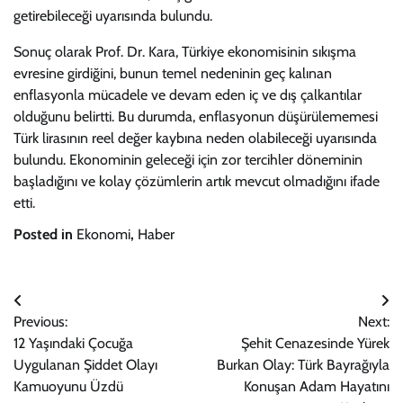
getirebileceği uyarısında bulundu.
Sonuç olarak Prof. Dr. Kara, Türkiye ekonomisinin sıkışma
evresine girdiğini, bunun temel nedeninin geç kalınan
enflasyonla mücadele ve devam eden iç ve dış çalkantılar
olduğunu belirtti. Bu durumda, enflasyonun düşürülememesi
Türk lirasının reel değer kaybına neden olabileceği uyarısında
bulundu. Ekonominin geleceği için zor tercihler döneminin
başladığını ve kolay çözümlerin artık mevcut olmadığını ifade
etti.
Posted in
Ekonomi
,
Haber
Yazı
Previous:
Next:
gezinmesi
12 Yaşındaki Çocuğa
Şehit Cenazesinde Yürek
Uygulanan Şiddet Olayı
Burkan Olay: Türk Bayrağıyla
Kamuoyunu Üzdü
Konuşan Adam Hayatını