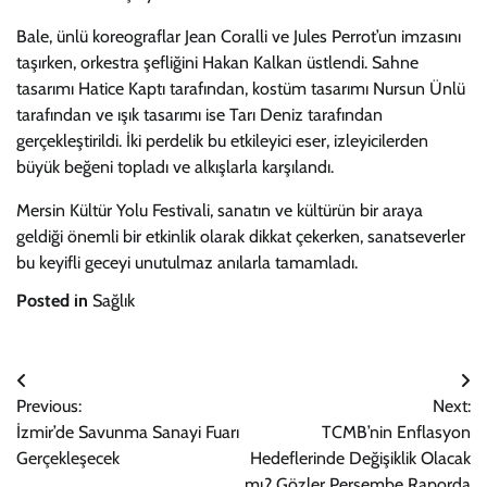
Bale, ünlü koreograflar Jean Coralli ve Jules Perrot’un imzasını
taşırken, orkestra şefliğini Hakan Kalkan üstlendi. Sahne
tasarımı Hatice Kaptı tarafından, kostüm tasarımı Nursun Ünlü
tarafından ve ışık tasarımı ise Tarı Deniz tarafından
gerçekleştirildi. İki perdelik bu etkileyici eser, izleyicilerden
büyük beğeni topladı ve alkışlarla karşılandı.
Mersin Kültür Yolu Festivali, sanatın ve kültürün bir araya
geldiği önemli bir etkinlik olarak dikkat çekerken, sanatseverler
bu keyifli geceyi unutulmaz anılarla tamamladı.
Posted in
Sağlık
Yazı
Previous:
Next:
gezinmesi
İzmir’de Savunma Sanayi Fuarı
TCMB’nin Enflasyon
Gerçekleşecek
Hedeflerinde Değişiklik Olacak
mı? Gözler Perşembe Raporda