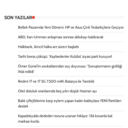
SON YAZILAR
Bellek Pazarında Yeni Dönem: HP ve Asus Çinli Tedarikçilere Geçiyor
ABD, İran-Umman anlaşması sonrası ablukayı kaldıracak
Halkbank, ikincil halka arz süreci başlattı
Tarihi borsa çöküşü: ‘Kaybedenler Kulübü’ siyasi parti kuruyor!
Ömer Günel’in avukatlarından suç duyurusu: ‘Soruşturmanın gizliliği
ihlal edildi’
Redmi 17 ve 17 5G 7.500 mAh Batarya ile Tanıtıldı
Otel doluluk oranlarında beş yılın düşük Haziran ayı
Balık çiftçliklerine karşı eylem yapan kadın balıkçılara YENİ Parti’den
destek
Kapadokya’da dededen toruna uzanan hikâye: 136 kovanla bal
markası kurdu