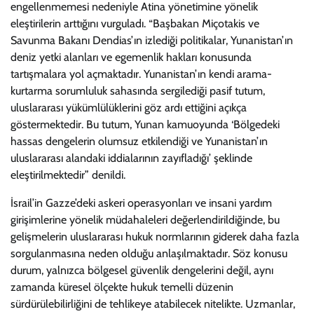
engellenmemesi nedeniyle Atina yönetimine yönelik
eleştirilerin arttığını vurguladı. “Başbakan Miçotakis ve
Savunma Bakanı Dendias’ın izlediği politikalar, Yunanistan’ın
deniz yetki alanları ve egemenlik hakları konusunda
tartışmalara yol açmaktadır. Yunanistan’ın kendi arama-
kurtarma sorumluluk sahasında sergilediği pasif tutum,
uluslararası yükümlülüklerini göz ardı ettiğini açıkça
göstermektedir. Bu tutum, Yunan kamuoyunda ‘Bölgedeki
hassas dengelerin olumsuz etkilendiği ve Yunanistan’ın
uluslararası alandaki iddialarının zayıfladığı’ şeklinde
eleştirilmektedir” denildi.
İsrail’in Gazze’deki askeri operasyonları ve insani yardım
girişimlerine yönelik müdahaleleri değerlendirildiğinde, bu
gelişmelerin uluslararası hukuk normlarının giderek daha fazla
sorgulanmasına neden olduğu anlaşılmaktadır. Söz konusu
durum, yalnızca bölgesel güvenlik dengelerini değil, aynı
zamanda küresel ölçekte hukuk temelli düzenin
sürdürülebilirliğini de tehlikeye atabilecek nitelikte. Uzmanlar,