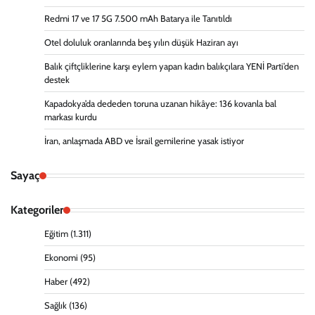
Redmi 17 ve 17 5G 7.500 mAh Batarya ile Tanıtıldı
Otel doluluk oranlarında beş yılın düşük Haziran ayı
Balık çiftçliklerine karşı eylem yapan kadın balıkçılara YENİ Parti’den
destek
Kapadokya’da dededen toruna uzanan hikâye: 136 kovanla bal
markası kurdu
İran, anlaşmada ABD ve İsrail gemilerine yasak istiyor
Sayaç
Kategoriler
Eğitim
(1.311)
Ekonomi
(95)
Haber
(492)
Sağlık
(136)