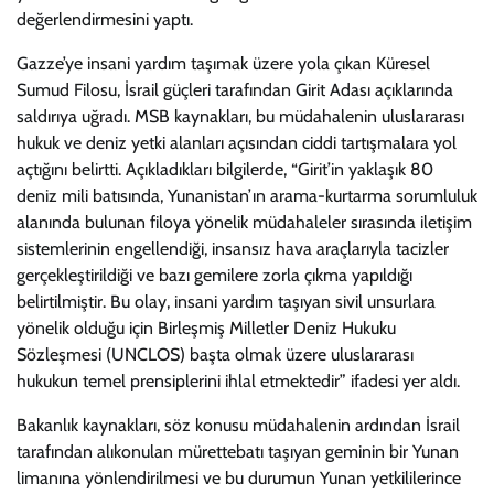
değerlendirmesini yaptı.
Gazze’ye insani yardım taşımak üzere yola çıkan Küresel
Sumud Filosu, İsrail güçleri tarafından Girit Adası açıklarında
saldırıya uğradı. MSB kaynakları, bu müdahalenin uluslararası
hukuk ve deniz yetki alanları açısından ciddi tartışmalara yol
açtığını belirtti. Açıkladıkları bilgilerde, “Girit’in yaklaşık 80
deniz mili batısında, Yunanistan’ın arama-kurtarma sorumluluk
alanında bulunan filoya yönelik müdahaleler sırasında iletişim
sistemlerinin engellendiği, insansız hava araçlarıyla tacizler
gerçekleştirildiği ve bazı gemilere zorla çıkma yapıldığı
belirtilmiştir. Bu olay, insani yardım taşıyan sivil unsurlara
yönelik olduğu için Birleşmiş Milletler Deniz Hukuku
Sözleşmesi (UNCLOS) başta olmak üzere uluslararası
hukukun temel prensiplerini ihlal etmektedir” ifadesi yer aldı.
Bakanlık kaynakları, söz konusu müdahalenin ardından İsrail
tarafından alıkonulan mürettebatı taşıyan geminin bir Yunan
limanına yönlendirilmesi ve bu durumun Yunan yetkililerince