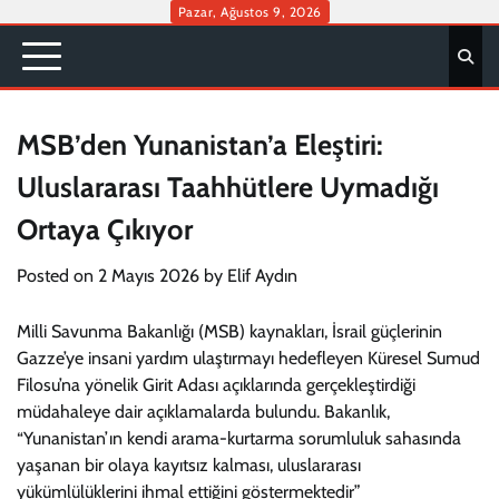
Skip
Pazar, Ağustos 9, 2026
to
content
MSB’den Yunanistan’a Eleştiri:
Uluslararası Taahhütlere Uymadığı
Ortaya Çıkıyor
Posted on
2 Mayıs 2026
by
Elif Aydın
Milli Savunma Bakanlığı (MSB) kaynakları, İsrail güçlerinin
Gazze’ye insani yardım ulaştırmayı hedefleyen Küresel Sumud
Filosu’na yönelik Girit Adası açıklarında gerçekleştirdiği
müdahaleye dair açıklamalarda bulundu. Bakanlık,
“Yunanistan’ın kendi arama-kurtarma sorumluluk sahasında
yaşanan bir olaya kayıtsız kalması, uluslararası
yükümlülüklerini ihmal ettiğini göstermektedir”