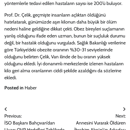
yöntemlerle tedavi edilen hastaların sayısı ise 200’ü buluyor.
Prof. Dr. Çelik, geçmişte insanların açlıktan öldüğünü
hatırlatarak, günümüzde aşırı kilonun daha büyük bir ölüm
nedeni haline geldiğine dikkat çekti. Obez bireyleri suçlamanın
yanlış olduğunu ifade eden uzman, bunun bir suçluluk durumu
değil, bir hastalık olduğunu vurguladı. Sağlık Bakanlığı verilerine
göre Türkiye’deki obezite oranının %30-31 seviyelerinde
olduğunu belirten Çelik, Van ilinde de bu oranın yüksek
olduğunu ekledi. İyi donanımlı merkezlerde izlenen hastaların
kilo geri alma oranlarının ciddi şekilde azaldığını da sözlerine
ekledi.
Posted in
Haber
Yazı
Previous:
Next:
gezinmesi
İSO Başkanı Bahçıvan’dan
Annesini Vurarak Öldüren
Uyarı: OVP Hedefleri Tehlikede
İbrahim Akgün’ün Arkadaşı