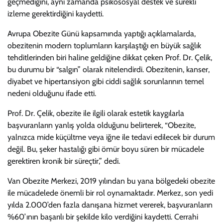
geçmediğini, aynı zamanda psikososyal destek ve sürekli
izleme gerektirdiğini kaydetti.
Avrupa Obezite Günü kapsamında yaptığı açıklamalarda,
obezitenin modern toplumların karşılaştığı en büyük sağlık
tehditlerinden biri haline geldiğine dikkat çeken Prof. Dr. Çelik,
bu durumu bir “salgın” olarak nitelendirdi. Obezitenin, kanser,
diyabet ve hipertansiyon gibi ciddi sağlık sorunlarının temel
nedeni olduğunu ifade etti.
Prof. Dr. Çelik, obezite ile ilgili olarak estetik kaygılarla
başvuranların yanlış yolda olduğunu belirterek, “Obezite,
yalnızca mide küçültme veya iğne ile tedavi edilecek bir durum
değil. Bu, şeker hastalığı gibi ömür boyu süren bir mücadele
gerektiren kronik bir süreçtir,” dedi.
Van Obezite Merkezi, 2019 yılından bu yana bölgedeki obezite
ile mücadelede önemli bir rol oynamaktadır. Merkez, son yedi
yılda 2.000’den fazla danışana hizmet vererek, başvuranların
%60’ının başarılı bir şekilde kilo verdiğini kaydetti. Cerrahi