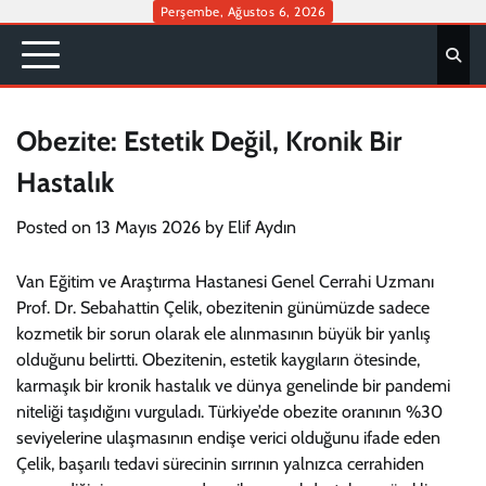
Skip
Perşembe, Ağustos 6, 2026
to
content
Obezite: Estetik Değil, Kronik Bir
Hastalık
Posted on
13 Mayıs 2026
by
Elif Aydın
Van Eğitim ve Araştırma Hastanesi Genel Cerrahi Uzmanı
Prof. Dr. Sebahattin Çelik, obezitenin günümüzde sadece
kozmetik bir sorun olarak ele alınmasının büyük bir yanlış
olduğunu belirtti. Obezitenin, estetik kaygıların ötesinde,
karmaşık bir kronik hastalık ve dünya genelinde bir pandemi
niteliği taşıdığını vurguladı. Türkiye’de obezite oranının %30
seviyelerine ulaşmasının endişe verici olduğunu ifade eden
Çelik, başarılı tedavi sürecinin sırrının yalnızca cerrahiden