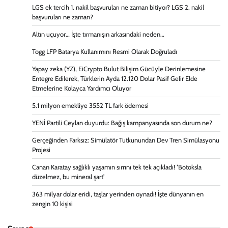
LGS ek tercih 1. nakil başvuruları ne zaman bitiyor? LGS 2. nakil
başvuruları ne zaman?
Altın uçuyor… İşte tırmanışın arkasındaki neden…
Togg LFP Batarya Kullanımını Resmi Olarak Doğruladı
Yapay zeka (YZ), EiCrypto Bulut Bilişim Gücüyle Derinlemesine
Entegre Edilerek, Türklerin Ayda 12.120 Dolar Pasif Gelir Elde
Etmelerine Kolayca Yardımcı Oluyor
5.1 milyon emekliye 3552 TL fark ödemesi
YENİ Partili Ceylan duyurdu: Bağış kampanyasında son durum ne?
Gerçeğinden Farksız: Simülatör Tutkunundan Dev Tren Simülasyonu
Projesi
Canan Karatay sağlıklı yaşamın sırrını tek tek açıkladı! ‘Botoksla
düzelmez, bu mineral şart’
363 milyar dolar eridi, taşlar yerinden oynadı! İşte dünyanın en
zengin 10 kişisi